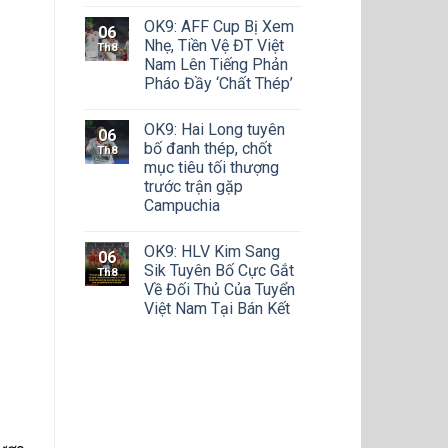
OK9: AFF Cup Bị Xem
06
Nhẹ, Tiền Vệ ĐT Việt
Th8
Nam Lên Tiếng Phản
Pháo Đầy ‘Chất Thép’
OK9: Hai Long tuyên
06
bố đanh thép, chốt
Th8
mục tiêu tối thượng
trước trận gặp
Campuchia
OK9: HLV Kim Sang
06
Sik Tuyên Bố Cực Gắt
Th8
Về Đối Thủ Của Tuyển
Việt Nam Tại Bán Kết