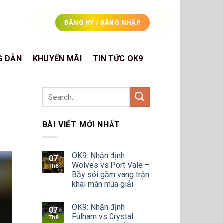
ĐĂNG KÝ / ĐĂNG NHẬP
G DẪN
KHUYẾN MÃI
TIN TỨC OK9
BÀI VIẾT MỚI NHẤT
OK9: Nhận định
07
Wolves vs Port Vale –
Th8
Bầy sói gầm vang trận
khai màn mùa giải
OK9: Nhận định
07
Fulham vs Crystal
Th8