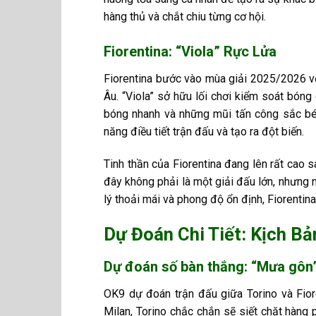
hàng thủ và chắt chiu từng cơ hội.
Fiorentina: “Viola” Rực Lửa
Fiorentina bước vào mùa giải 2025/2026 vớ
Âu. “Viola” sở hữu lối chơi kiểm soát bón
bóng nhanh và những mũi tấn công sắc bén
năng điều tiết trận đấu và tạo ra đột biến.
Tinh thần của Fiorentina đang lên rất cao
đây không phải là một giải đấu lớn, nhưng 
lý thoải mái và phong độ ổn định, Fiorentin
Dự Đoán Chi Tiết: Kịch B
Dự đoán số bàn thắng: “Mưa gôn”
OK9 dự đoán trận đấu giữa Torino và Fior
Milan, Torino chắc chắn sẽ siết chặt hàng 