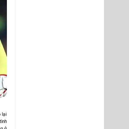
 lại
tình
ng ở