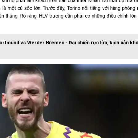
 khi họ phải làm khách trên sân của Inter Milan. Dù thất bại đã 
n là một cú sốc lớn. Trước đây, Torino nổi tiếng với hàng phòng
ên thủng. Rõ ràng, HLV trưởng cần phải có những điều chỉnh lớn
ortmund vs Werder Bremen - Đại chiến rực lửa, kịch bản kh