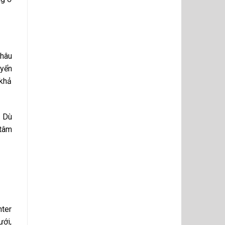
châu
uyển
 khả
. Dù
 tâm
nter
ưới,