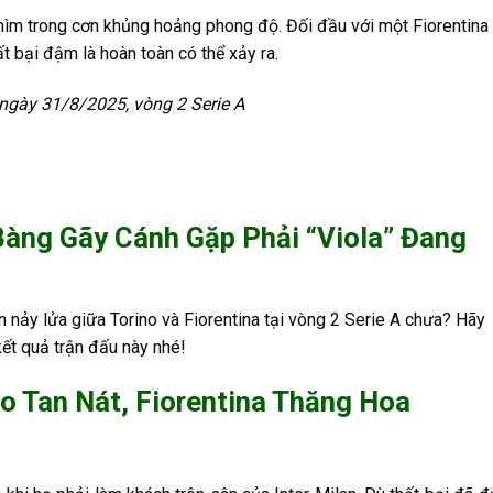
chìm trong cơn khủng hoảng phong độ. Đối đầu với một Fiorentina
t bại đậm là hoàn toàn có thể xảy ra.
ngày 31/8/2025, vòng 2 Serie A
 Bàng Gãy Cánh Gặp Phải “Viola” Đang
 nảy lửa giữa Torino và Fiorentina tại vòng 2 Serie A chưa? Hãy
ết quả trận đấu này nhé!
o Tan Nát, Fiorentina Thăng Hoa