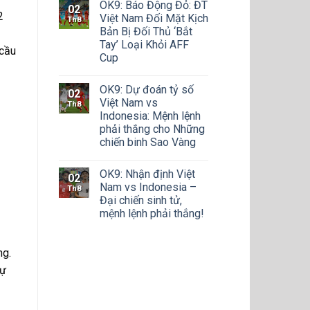
OK9: Báo Động Đỏ: ĐT
02
2
Việt Nam Đối Mặt Kịch
Th8
Bản Bị Đối Thủ ‘Bắt
Tay’ Loại Khỏi AFF
 cầu
Cup
OK9: Dự đoán tỷ số
02
Việt Nam vs
Th8
Indonesia: Mệnh lệnh
phải thắng cho Những
chiến binh Sao Vàng
OK9: Nhận định Việt
02
Nam vs Indonesia –
Th8
Đại chiến sinh tử,
mệnh lệnh phải thắng!
ng.
dự