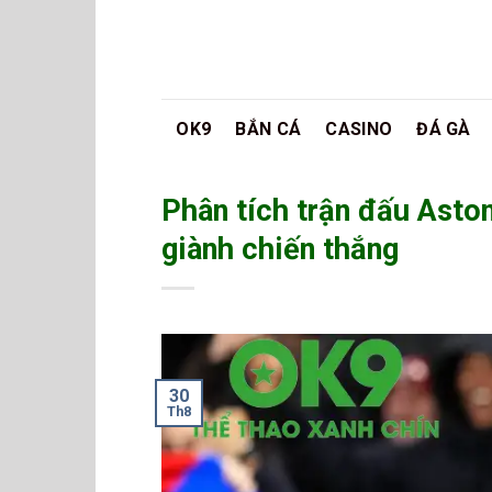
Bỏ
qua
nội
dung
OK9
BẮN CÁ
CASINO
ĐÁ GÀ
Phân tích trận đấu Aston
giành chiến thắng
30
Th8