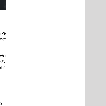
n vệ
 một
 chú
thấy
 khó
K9