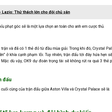
 Lazio: Thử thách lớn cho đội chủ sân
ỉu phạt góc sẽ là một lựa chọn an toàn cho anh em cược thủ.
 trận và đã có 1 thẻ đỏ từ đầu mùa giải. Trong khi đó, Crystal Pa
ền” ở khía cạnh phạm lỗi. Tuy nhiên, trận đấu tới đây hứa hẹn s
. Mặc dù vậy, OK9 dự đoán trọng tài sẽ không rút ra quá 3 thẻ 
n đấu
 cuối cùng của trận đấu giữa Aston Villa và Crystal Palace sẽ là: