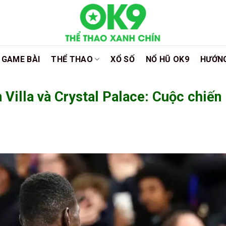
GAME BÀI
THỂ THAO
XỔ SỐ
NỔ HŨ OK9
HƯỚN
 Villa và Crystal Palace: Cuộc chiến