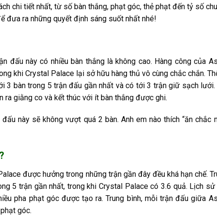
ch chi tiết nhất, từ số bàn thắng, phạt góc, thẻ phạt đến tỷ số ch
để đưa ra những quyết định sáng suốt nhất nhé!
ận đấu này có nhiều bàn thắng là không cao. Hàng công của A
rong khi Crystal Palace lại sở hữu hàng thủ vô cùng chắc chắn. T
i 3 bàn trong 5 trận đấu gần nhất và có tới 3 trận giữ sạch lưới.
n ra giằng co và kết thúc với ít bàn thắng được ghi.
 đấu này sẽ không vượt quá 2 bàn. Anh em nào thích “ăn chắc
?
 Palace được hưởng trong những trận gần đây đều khá hạn chế. T
ong 5 trận gần nhất, trong khi Crystal Palace có 3.6 quả. Lịch sử
iều pha phạt góc được tạo ra. Trung bình, mỗi trận đấu giữa A
 phạt góc.