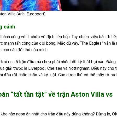
ton Villa (Ảnh: Eurosport)
ng cánh
hành công với 2 chức vô địch liên tiếp. Tuy nhiên, việc bán đi tiề
c mạnh tấn công của đội bóng. Mặc dù vậy, “The Eagles” vẫn là
ăn cho các đối thủ của mình.
 trải qua 5 trận đấu mà chưa phải nhận bất kỳ thất bại nào. Đáng
ùa giải trước là Liverpool, Chelsea và Nottingham. Điều này cho 
i đấu rất chắc chắn và kỷ luật. Các cược thủ có thể thấy rõ sự
n “tất tần tật” về trận Aston Villa vs
 kèo nào ngon ăn nhất cho trận đấu này đúng không? Đừng lo, O