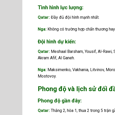
Tình hình lực lượng:
Qatar:
Đầy đủ đội hình mạnh nhất.
Nga:
Không có trường hợp chấn thương hay 
Đội hình dự kiến:
Qatar:
Meshaal Barsham, Yousif, Al-Rawi, S
Akram Afif, Al Ganeh.
Nga:
Maksimenko, Vakhania, Litvinov, Moroz
Mostovoy.
Phong độ và lịch sử đối đ
Phong độ gần đây:
Qatar:
Thắng 2, hòa 1, thua 2 trong 5 trận gầ