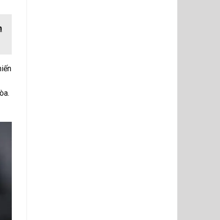
n
hiến
òa.