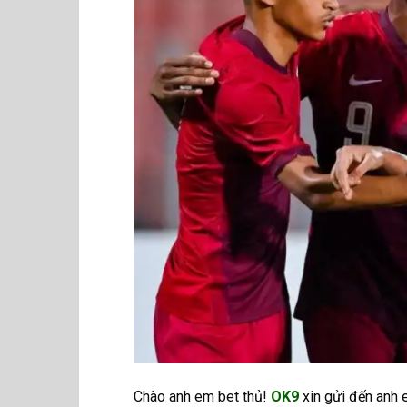
Chào anh em bet thủ!
OK9
xin gửi đến anh 