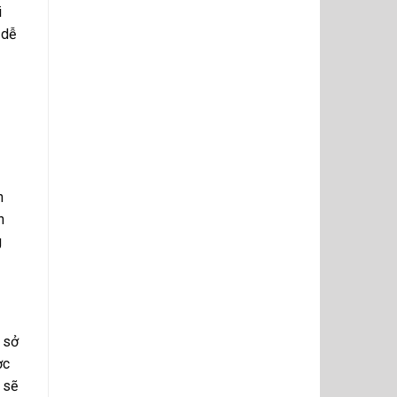
i
 dễ
n
n
g
 sở
ợc
 sẽ