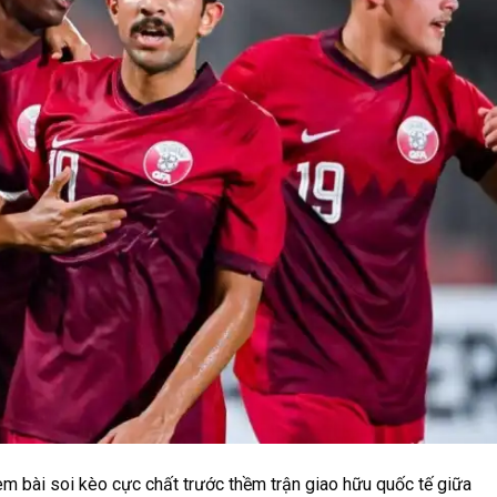
em bài soi kèo cực chất trước thềm trận giao hữu quốc tế giữa