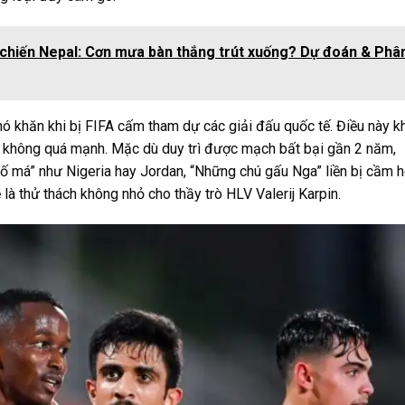
chiến Nepal: Cơn mưa bàn thắng trút xuống? Dự đoán & Phâ
hó khăn khi bị FIFA cấm tham dự các giải đấu quốc tế. Điều này k
hủ không quá mạnh. Mặc dù duy trì được mạch bất bại gần 2 năm,
ố má” như Nigeria hay Jordan, “Những chú gấu Nga” liền bị cầm h
là thử thách không nhỏ cho thầy trò HLV Valerij Karpin.