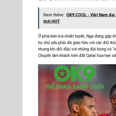
Xem thêm:
OK9 COOL - Việt Nam đại 
tích HOT
Ở phía bên kia chiến tuyến, Nga đang gặp k
họ chủ yếu phải đá giao hữu với các đối t
nhưng khi đối đầu với những đội bóng có “s
Chuyến làm khách trên đất Qatar hứa hẹn sẽ 