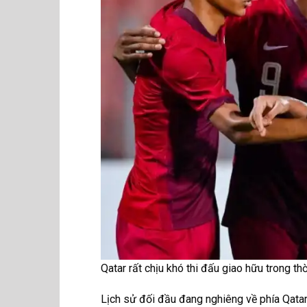
Qatar rất chịu khó thi đấu giao hữu trong th
Lịch sử đối đầu đang nghiêng về phía Qatar 