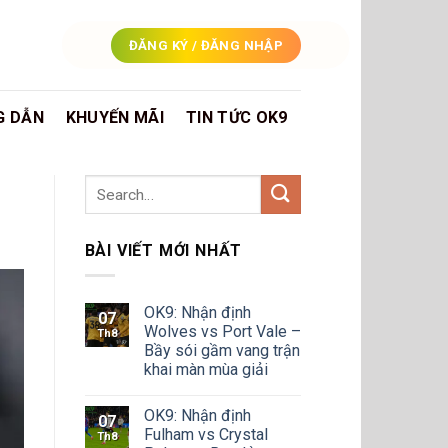
ĐĂNG KÝ / ĐĂNG NHẬP
G DẪN
KHUYẾN MÃI
TIN TỨC OK9
BÀI VIẾT MỚI NHẤT
OK9: Nhận định
07
Wolves vs Port Vale –
Th8
Bầy sói gầm vang trận
khai màn mùa giải
OK9: Nhận định
07
Fulham vs Crystal
Th8