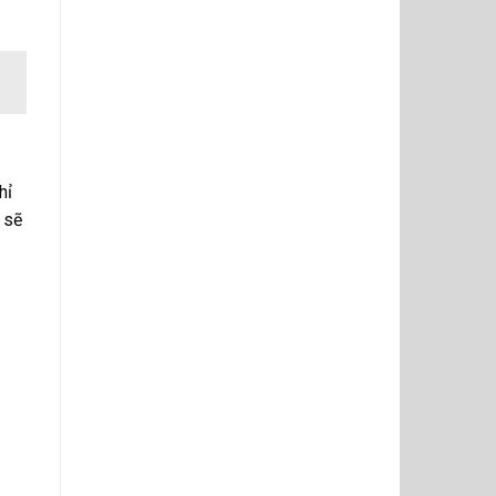
hỉ
 sẽ