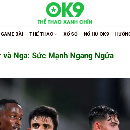
GAME BÀI
THỂ THAO
XỔ SỐ
NỔ HŨ OK9
HƯỚN
ar và Nga: Sức Mạnh Ngang Ngửa