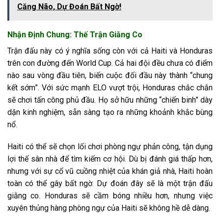
Căng Não, Dự Đoán Bất Ngờ!
Nhận Định Chung: Thế Trận Giằng Co
Trận đấu này có ý nghĩa sống còn với cả Haiti và Honduras
trên con đường đến World Cup. Cả hai đội đều chưa có điểm
nào sau vòng đầu tiên, biến cuộc đối đầu này thành “chung
kết sớm”. Với sức mạnh ELO vượt trội, Honduras chắc chắn
sẽ chơi tấn công phủ đầu. Họ sở hữu những “chiến binh” dày
dặn kinh nghiệm, sẵn sàng tạo ra những khoảnh khắc bùng
nổ.
Haiti có thể sẽ chọn lối chơi phòng ngự phản công, tận dụng
lợi thế sân nhà để tìm kiếm cơ hội. Dù bị đánh giá thấp hơn,
nhưng với sự cổ vũ cuồng nhiệt của khán giả nhà, Haiti hoàn
toàn có thể gây bất ngờ. Dự đoán đây sẽ là một trận đấu
giằng co. Honduras sẽ cầm bóng nhiều hơn, nhưng việc
xuyên thủng hàng phòng ngự của Haiti sẽ không hề dễ dàng.