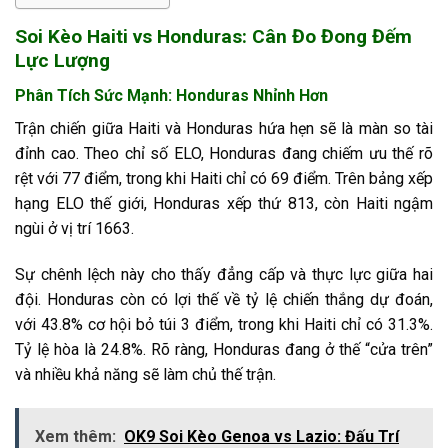
Soi Kèo Haiti vs Honduras: Cân Đo Đong Đếm
Lực Lượng
Phân Tích Sức Mạnh: Honduras Nhỉnh Hơn
Trận chiến giữa Haiti và Honduras hứa hẹn sẽ là màn so tài
đỉnh cao. Theo chỉ số ELO, Honduras đang chiếm ưu thế rõ
rệt với 77 điểm, trong khi Haiti chỉ có 69 điểm. Trên bảng xếp
hạng ELO thế giới, Honduras xếp thứ 813, còn Haiti ngậm
ngùi ở vị trí 1663.
Sự chênh lệch này cho thấy đẳng cấp và thực lực giữa hai
đội. Honduras còn có lợi thế về tỷ lệ chiến thắng dự đoán,
với 43.8% cơ hội bỏ túi 3 điểm, trong khi Haiti chỉ có 31.3%.
Tỷ lệ hòa là 24.8%. Rõ ràng, Honduras đang ở thế “cửa trên”
và nhiều khả năng sẽ làm chủ thế trận.
Xem thêm:
OK9 Soi Kèo Genoa vs Lazio: Đấu Trí