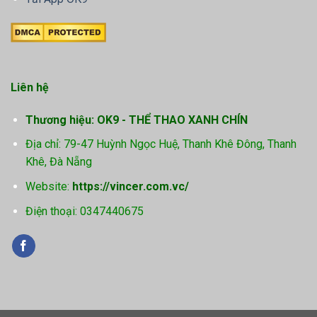
Liên hệ
Thương hiệu: OK9 - THỂ THAO XANH CHÍN
Địa chỉ: 79-47 Huỳnh Ngọc Huệ, Thanh Khê Đông, Thanh
Khê, Đà Nẵng
Website:
https://vincer.com.vc/
Điện thoại: 0347440675