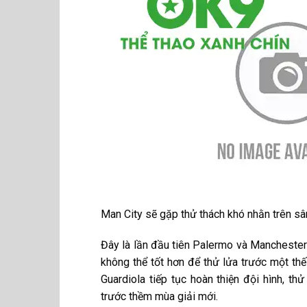
Man City sẽ gặp thử thách khó nhằn trên sân
Đây là lần đầu tiên Palermo và Manchester 
không thể tốt hơn để thử lửa trước một thế
Guardiola tiếp tục hoàn thiện đội hình, t
trước thềm mùa giải mới.