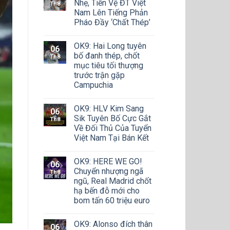
Nhẹ, Tiền Vệ ĐT Việt
Th8
Nam Lên Tiếng Phản
Pháo Đầy ‘Chất Thép’
OK9: Hai Long tuyên
06
bố đanh thép, chốt
Th8
mục tiêu tối thượng
trước trận gặp
Campuchia
OK9: HLV Kim Sang
06
Sik Tuyên Bố Cực Gắt
Th8
Về Đối Thủ Của Tuyển
Việt Nam Tại Bán Kết
OK9: HERE WE GO!
06
Chuyển nhượng ngã
Th8
ngũ, Real Madrid chốt
hạ bến đỗ mới cho
bom tấn 60 triệu euro
OK9: Alonso đích thân
06