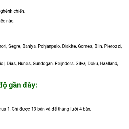
ghênh chiến.
ếc nào.
ri, Segre, Baniya, Pohjanpalo, Diakite, Gomes, Blin, Pierozzi,
iol, Dias, Nunes, Gundogan, Reijnders, Silva, Doku, Haalland,
độ gần đây:
hua 1. Ghi được 13 bàn và để thủng lưới 4 bàn.