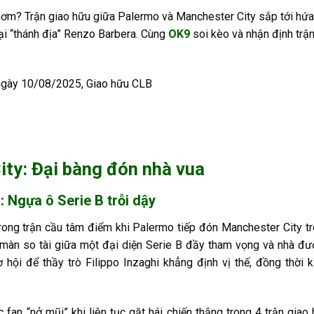
hơm? Trận giao hữu giữa Palermo và Manchester City sắp tới hứa
tại “thánh địa” Renzo Barbera. Cùng
OK9
soi kèo và nhận định trậ
ngày 10/08/2025, Giao hữu CLB
ity: Đại bàng đón nhà vua
 Ngựa ô Serie B trỗi dậy
ong trận cầu tâm điểm khi Palermo tiếp đón Manchester City t
 màn so tài giữa một đại diện Serie B đầy tham vọng và nhà đ
hội để thầy trò Filippo Inzaghi khẳng định vị thế, đồng thời 
 fan “nở mũi” khi liên tục gặt hái chiến thắng trong 4 trận giao