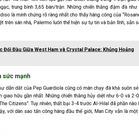
 ngạc, trung bình 3,65 bàn/trận. Những chiến thắng đậm đà như
adiso là minh chứng rõ ràng nhất cho thấy hàng công của “Rosan
t trên sân nhà, Palermo luôn thể hiện sự tự tin và bản lĩnh, sẵn 
c Đối Đầu Giữa West Ham và Crystal Palace: Khủng Hoảng
ễn sức mạnh
 sự dẫn dắt của Pep Guardiola cũng có màn chạy đà khá suôn sẻ
rận giao hữu gần nhất. Những chiến thắng hủy diệt như 6-0 và 2-
e Citizens”. Tuy nhiên, thất bại 3-4 trước Al-Hilal đã phần nào
y, với dàn sao tấn công hàng đầu thế giới, Man City vẫn là một