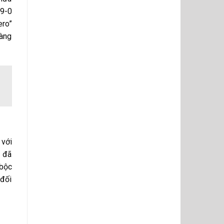
 9-0
ero”
sàng
 với
0 đã
 bộc
 đối