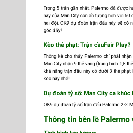
Trong 5 trận gần nhất, Palermo đã được h
này của Man City còn ấn tượng hơn với 60 qu
hai đội, OK9 dự đoán trận đấu này sẽ có n
góc đấy!
Kèo thẻ phạt: Trận cầuFair Play?
Thống kê cho thấy Palermo chỉ phải nhận 4 
Man City nhận 9 thẻ vàng (trung bình 1,8 th
khả năng trận đấu này có dưới 3 thẻ phạt 
kèo này nhé!
Dự đoán tỷ số: Man City ca khúc 
OK9 dự đoán tỷ số trận đấu Palermo 2-3 Ma
Thông tin bên lề Palermo 
Tình hình lực lượng: