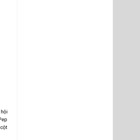
 hội
 Pep
 cột