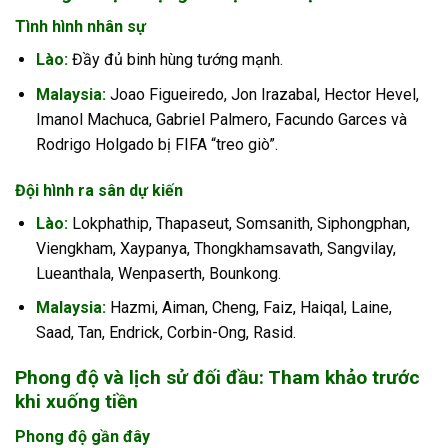
Tình hình nhân sự
Lào:
Đầy đủ binh hùng tướng mạnh.
Malaysia:
Joao Figueiredo, Jon Irazabal, Hector Hevel,
Imanol Machuca, Gabriel Palmero, Facundo Garces và
Rodrigo Holgado bị FIFA “treo giò”.
Đội hình ra sân dự kiến
Lào:
Lokphathip, Thapaseut, Somsanith, Siphongphan,
Viengkham, Xaypanya, Thongkhamsavath, Sangvilay,
Lueanthala, Wenpaserth, Bounkong.
Malaysia:
Hazmi, Aiman, Cheng, Faiz, Haiqal, Laine,
Saad, Tan, Endrick, Corbin-Ong, Rasid.
Phong độ và lịch sử đối đầu: Tham khảo trước
khi xuống tiền
Phong độ gần đây