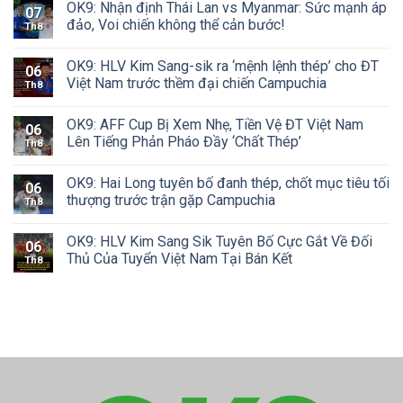
OK9: Nhận định Thái Lan vs Myanmar: Sức mạnh áp
07
đảo, Voi chiến không thể cản bước!
Th8
OK9: HLV Kim Sang-sik ra ‘mệnh lệnh thép’ cho ĐT
06
Việt Nam trước thềm đại chiến Campuchia
Th8
OK9: AFF Cup Bị Xem Nhẹ, Tiền Vệ ĐT Việt Nam
06
Lên Tiếng Phản Pháo Đầy ‘Chất Thép’
Th8
OK9: Hai Long tuyên bố đanh thép, chốt mục tiêu tối
06
thượng trước trận gặp Campuchia
Th8
OK9: HLV Kim Sang Sik Tuyên Bố Cực Gắt Về Đối
06
Thủ Của Tuyển Việt Nam Tại Bán Kết
Th8