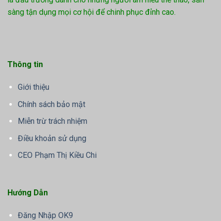
sàng tận dụng mọi cơ hội để chinh phục đỉnh cao.
Thông tin
Giới thiệu
Chính sách bảo mật
Miễn trừ trách nhiệm
Điều khoản sử dụng
CEO Phạm Thị Kiều Chi
Hướng Dẫn
Đăng Nhập OK9