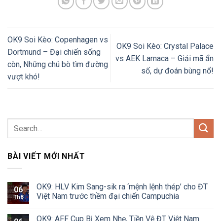
OK9 Soi Kèo: Copenhagen vs
OK9 Soi Kèo: Crystal Palace
Dortmund – Đại chiến sống
vs AEK Larnaca – Giải mã ẩn
còn, Những chú bò tìm đường
số, dự đoán bùng nổ!
vượt khó!
BÀI VIẾT MỚI NHẤT
OK9: HLV Kim Sang-sik ra ‘mệnh lệnh thép’ cho ĐT
06
Việt Nam trước thềm đại chiến Campuchia
Th8
OK9: AFF Cup Bị Xem Nhẹ, Tiền Vệ ĐT Việt Nam