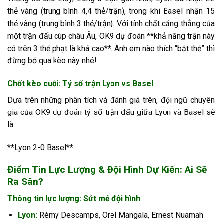
thẻ vàng (trung bình 4,4 thẻ/trận), trong khi Basel nhận 15
thẻ vàng (trung bình 3 thẻ/trận). Với tính chất căng thẳng của
một trận đấu cúp châu Âu, OK9 dự đoán **khả năng trận này
có trên 3 thẻ phạt là khá cao**. Anh em nào thích “bắt thẻ” thì
đừng bỏ qua kèo này nhé!
Chốt kèo cuối: Tỷ số trận Lyon vs Basel
Dựa trên những phân tích và đánh giá trên, đội ngũ chuyên
gia của OK9 dự đoán tỷ số trận đấu giữa Lyon và Basel sẽ
là:
**Lyon 2-0 Basel**
Điểm Tin Lực Lượng & Đội Hình Dự Kiến: Ai Sẽ
Ra Sân?
Thông tin lực lượng: Sứt mẻ đội hình
Lyon:
Rémy Descamps, Orel Mangala, Ernest Nuamah