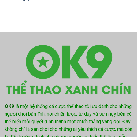
OK9
là một hệ thống cá cược thể thao tối ưu dành cho những
người chơi bản lĩnh, nơi chiến lược, tư duy và sự nhạy bén có
thể biến mỗi quyết định thành một chiến thắng vang dội. Đây
không chỉ là sân chơi cho những ai yêu thích cá cược, mà còn
là đấu trường dành cho những người am hiểu thể thao, sẵn