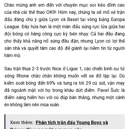
Chào mừng anh em đến với chuyên mục soi kèo đỉnh cao
của nhà cái thể thao OK9! Hôm nay, chúng ta sẽ mổ xẻ trận
đấu đáng chú ý giữa Lyon và Basel tại vòng bảng Europa
League. Đây hứa hẹn là một màn đấu súng rực lửa giữa hai
đội bóng có hàng công cực kỳ bén nhạy. Cả hai đều đang
cho thấy khả năng nổ súng đều đặn, nhưng Lyon có lợi thế
sân nhà và quyết tâm cao độ để giành lại niềm tin từ người
hâm mộ.
Sau trận thua 2-3 trước Nice ở Ligue 1, các chiến binh sư tử
sông Rhone chắc chắn không muốn vết xe đổ lặp lại. Dù
kiểm soát bóng đến 69% và tung ra tới 29 cú sút, vận may
đã ngoảnh mặt với họ trong khâu dứt điểm. Pavel Šulc là
điểm sáng hiếm hoi với cú đúp bàn thắng, nhưng một cánh
én không làm nên mùa xuân.
Xem thêm:
Phân tích trận đấu Young Boys và