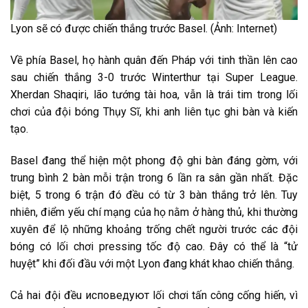
Lyon sẽ có được chiến thắng trước Basel. (Ảnh: Internet)
Về phía Basel, họ hành quân đến Pháp với tinh thần lên cao
sau chiến thắng 3-0 trước Winterthur tại Super League.
Xherdan Shaqiri, lão tướng tài hoa, vẫn là trái tim trong lối
chơi của đội bóng Thụy Sĩ, khi anh liên tục ghi bàn và kiến
tạo.
Basel đang thể hiện một phong độ ghi bàn đáng gờm, với
trung bình 2 bàn mỗi trận trong 6 lần ra sân gần nhất. Đặc
biệt, 5 trong 6 trận đó đều có từ 3 bàn thắng trở lên. Tuy
nhiên, điểm yếu chí mạng của họ nằm ở hàng thủ, khi thường
xuyên để lộ những khoảng trống chết người trước các đội
bóng có lối chơi pressing tốc độ cao. Đây có thể là “tử
huyệt” khi đối đầu với một Lyon đang khát khao chiến thắng.
Cả hai đội đều исповедуют lối chơi tấn công cống hiến, vì