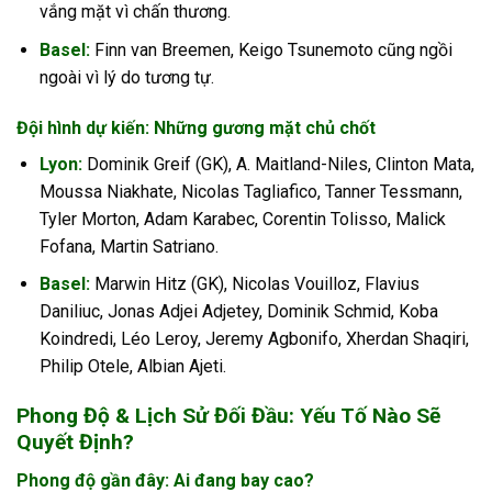
vắng mặt vì chấn thương.
Basel:
Finn van Breemen, Keigo Tsunemoto cũng ngồi
ngoài vì lý do tương tự.
Đội hình dự kiến: Những gương mặt chủ chốt
Lyon:
Dominik Greif (GK), A. Maitland-Niles, Clinton Mata,
Moussa Niakhate, Nicolas Tagliafico, Tanner Tessmann,
Tyler Morton, Adam Karabec, Corentin Tolisso, Malick
Fofana, Martin Satriano.
Basel:
Marwin Hitz (GK), Nicolas Vouilloz, Flavius
Daniliuc, Jonas Adjei Adjetey, Dominik Schmid, Koba
Koindredi, Léo Leroy, Jeremy Agbonifo, Xherdan Shaqiri,
Philip Otele, Albian Ajeti.
Phong Độ & Lịch Sử Đối Đầu: Yếu Tố Nào Sẽ
Quyết Định?
Phong độ gần đây: Ai đang bay cao?