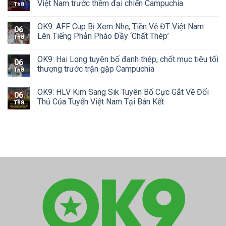
Việt Nam trước thềm đại chiến Campuchia
Th8
OK9: AFF Cup Bị Xem Nhẹ, Tiền Vệ ĐT Việt Nam
06
Lên Tiếng Phản Pháo Đầy ‘Chất Thép’
Th8
OK9: Hai Long tuyên bố đanh thép, chốt mục tiêu tối
06
thượng trước trận gặp Campuchia
Th8
OK9: HLV Kim Sang Sik Tuyên Bố Cực Gắt Về Đối
06
Thủ Của Tuyển Việt Nam Tại Bán Kết
Th8