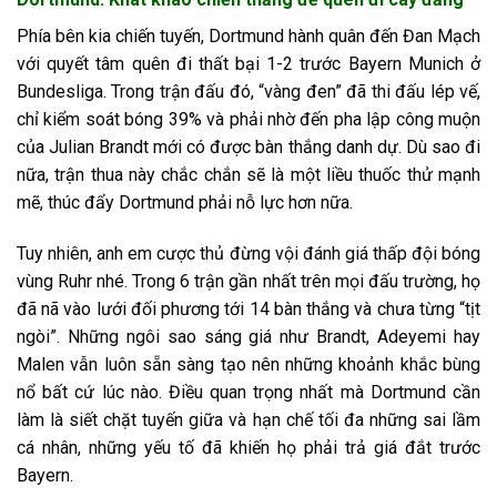
Phía bên kia chiến tuyến, Dortmund hành quân đến Đan Mạch
với quyết tâm quên đi thất bại 1-2 trước Bayern Munich ở
Bundesliga. Trong trận đấu đó, “vàng đen” đã thi đấu lép vế,
chỉ kiểm soát bóng 39% và phải nhờ đến pha lập công muộn
của Julian Brandt mới có được bàn thắng danh dự. Dù sao đi
nữa, trận thua này chắc chắn sẽ là một liều thuốc thử mạnh
mẽ, thúc đẩy Dortmund phải nỗ lực hơn nữa.
Tuy nhiên, anh em cược thủ đừng vội đánh giá thấp đội bóng
vùng Ruhr nhé. Trong 6 trận gần nhất trên mọi đấu trường, họ
đã nã vào lưới đối phương tới 14 bàn thắng và chưa từng “tịt
ngòi”. Những ngôi sao sáng giá như Brandt, Adeyemi hay
Malen vẫn luôn sẵn sàng tạo nên những khoảnh khắc bùng
nổ bất cứ lúc nào. Điều quan trọng nhất mà Dortmund cần
làm là siết chặt tuyến giữa và hạn chế tối đa những sai lầm
cá nhân, những yếu tố đã khiến họ phải trả giá đắt trước
Bayern.