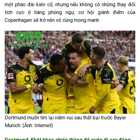
một pháo đài kiên cố, nhưng nếu không có những thay đổi
tích cực ở hàng phòng ngự, cơ hội giành điểm của
Copenhagen sẽ trở nên vô cùng mong manh.
Dortmund muốn tìm lại niềm vui sau thất bại trước Bayer
Munich. (Ảnh: Internet)
Dortmund: Khát khao chiến thắng để quên đi cay đắng