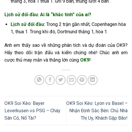
thắng 3, hoà 1 thua 1. Ghi 9 bàn, thủng lưới 4 bàn.
Lịch sử đối đầu: Ai là “khắc tinh” của ai?
Lịch sử đối đầu:
Trong 2 trận gần nhất, Copenhagen hòa
1, thua 1. Trong khi đó, Dortmund thắng 1, hòa 1.
Anh em thấy sao về những phân tích và dự đoán của OK9?
Hãy theo dõi trận đấu và kiểm chứng nhé! Chúc anh em
cược thủ may mắn và thắng lớn cùng
OK9
!
OK9 Soi Kèo: Bayer
OK9 Soi Kèo: Lyon vs Basel –
Leverkusen vs PSG – Cháy
Nhận Định Sắc Bén: Chủ Nhà
Sân Cỏ, Nổ Tài?
Thị Uy, Khách Gặp Bão!