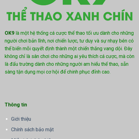
OK9
là một hệ thống cá cược thể thao tối ưu dành cho những
người chơi bản lĩnh, nơi chiến lược, tư duy và sự nhạy bén có
thể biến mỗi quyết định thành một chiến thắng vang dội. Đây
không chỉ là sân chơi cho những ai yêu thích cá cược, mà còn
là đấu trường dành cho những người am hiểu thể thao, sẵn
sàng tận dụng mọi cơ hội để chinh phục đỉnh cao.
Thông tin
Giới thiệu
Chính sách bảo mật