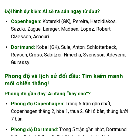
Đội hình dự kiến: Ai sẽ ra sân ngay từ đầu?
Copenhagen:
Kotarski (GK), Pereira, Hatzidiakos,
Suzuki, Zague, Lerager, Madsen, Lopez, Robert,
Claesson, Achouri.
Dortmund:
Kobel (GK), Sule, Anton, Schlotterbeck,
Reyson, Gross, Sabitzer, Nmecha, Svensson, Adeyemi,
Guirassy.
Phong độ và lịch sử đối đầu: Tìm kiếm manh
mối chiến thắng!
Phong độ gần đây: Ai đang “bay cao”?
Phong độ Copenhagen:
Trong 5 trận gần nhất,
Copenhagen thắng 2, hòa 1, thua 2. Ghi 6 bàn, thủng lưới
7 bàn.
Phong độ Dortmund:
Trong 5 trận gần nhất, Dortmund