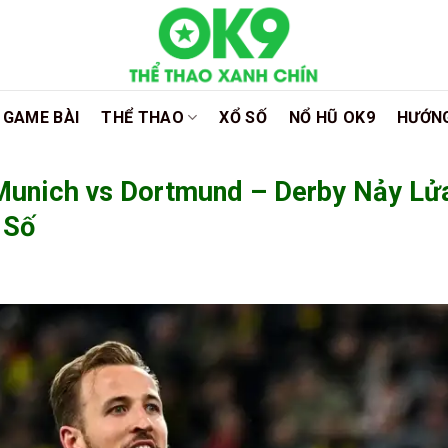
GAME BÀI
THỂ THAO
XỔ SỐ
NỔ HŨ OK9
HƯỚN
Munich vs Dortmund – Derby Nảy Lử
 Số