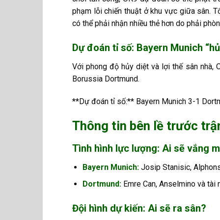
phạm lỗi chiến thuật ở khu vực giữa sân. 
có thể phải nhận nhiều thẻ hơn do phải phòn
Dự đoán tỉ số: Bayern Munich “h
Với phong độ hủy diệt và lợi thế sân nhà,
Borussia Dortmund.
**Dự đoán tỉ số:** Bayern Munich 3-1 Dor
Thông tin bên lề trước trậ
Tình hình lực lượng: Ai sẽ vắng 
Bayern Munich:
Josip Stanisic, Alphons
Dortmund:
Emre Can, Anselmino và tài n
Đội hình dự kiến: Ai sẽ ra sân?