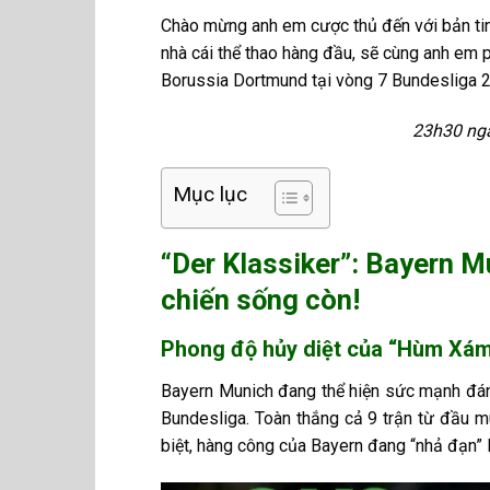
Chào mừng anh em cược thủ đến với bản tin
nhà cái thể thao hàng đầu, sẽ cùng anh em 
Borussia Dortmund tại vòng 7 Bundesliga 2
23h30 ngà
Mục lục
“Der Klassiker”: Bayern 
chiến sống còn!
Phong độ hủy diệt của “Hùm Xá
Bayern Munich đang thể hiện sức mạnh đán
Bundesliga. Toàn thắng cả 9 trận từ đầu 
biệt, hàng công của Bayern đang “nhả đạn” 