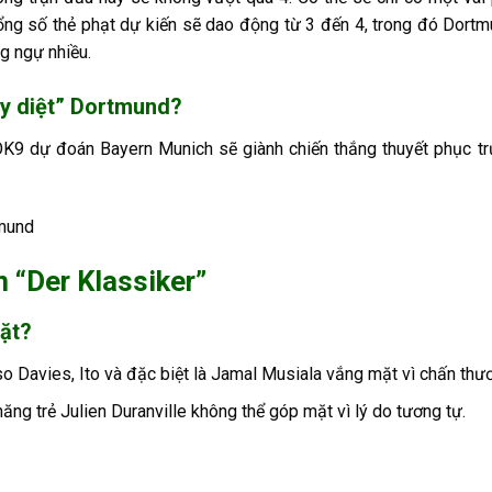
Tổng số thẻ phạt dự kiến sẽ dao động từ 3 đến 4, trong đó Dort
g ngự nhiều.
ủy diệt” Dortmund?
 OK9 dự đoán Bayern Munich sẽ giành chiến thắng thuyết phục t
tmund
n “Der Klassiker”
mặt?
o Davies, Ito và đặc biệt là Jamal Musiala vắng mặt vì chấn thư
ăng trẻ Julien Duranville không thể góp mặt vì lý do tương tự.