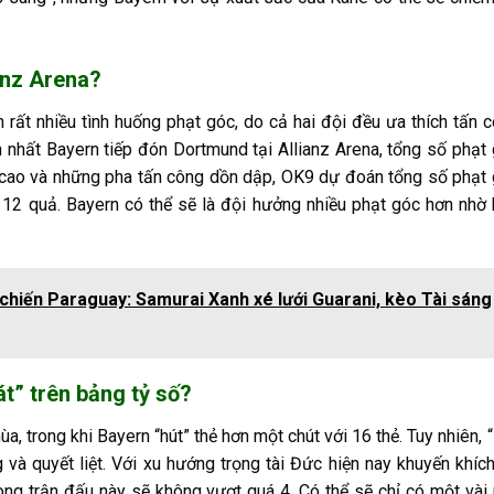
anz Arena?
 rất nhiều tình huống phạt góc, do cả hai đội đều ưa thích tấn 
ần nhất Bayern tiếp đón Dortmund tại Allianz Arena, tổng số phạt
cao và những pha tấn công dồn dập, OK9 dự đoán tổng số phạt
 12 quả. Bayern có thể sẽ là đội hưởng nhiều phạt góc hơn nhờ
chiến Paraguay: Samurai Xanh xé lưới Guarani, kèo Tài sáng
át” trên bảng tỷ số?
, trong khi Bayern “hút” thẻ hơn một chút với 16 thẻ. Tuy nhiên, 
 và quyết liệt. Với xu hướng trọng tài Đức hiện nay khuyến khích
ong trận đấu này sẽ không vượt quá 4. Có thể sẽ chỉ có một vài