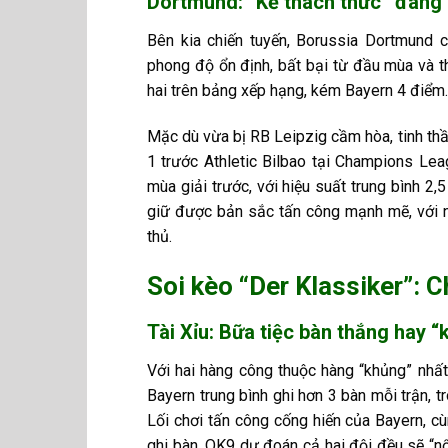
Dortmund: “Kẻ thách thức” đáng
Bên kia chiến tuyến, Borussia Dortmund
phong độ ổn định, bất bại từ đầu mùa và t
hai trên bảng xếp hạng, kém Bayern 4 điểm.
Mặc dù vừa bị RB Leipzig cầm hòa, tinh thầ
1 trước Athletic Bilbao tại Champions Le
mùa giải trước, với hiệu suất trung bình 2
giữ được bản sắc tấn công mạnh mẽ, với n
thủ.
Soi kèo “Der Klassiker”: 
Tài Xỉu: Bữa tiệc bàn thắng hay 
Với hai hàng công thuộc hàng “khủng” nhất
Bayern trung bình ghi hơn 3 bàn mỗi trận, 
Lối chơi tấn công cống hiến của Bayern, cùn
ghi bàn. OK9 dự đoán cả hai đội đều sẽ “n