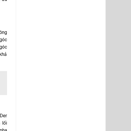
công
 góc
 góc
 khả
“Der
 lối
 pha