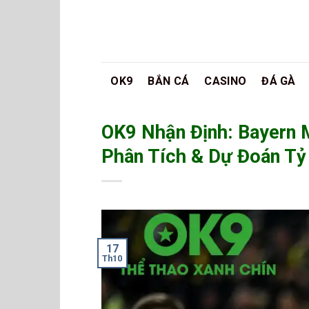
Bỏ
qua
nội
dung
OK9
BẮN CÁ
CASINO
ĐÁ GÀ
OK9 Nhận Định: Bayern 
Phân Tích & Dự Đoán Tỷ
17
Th10