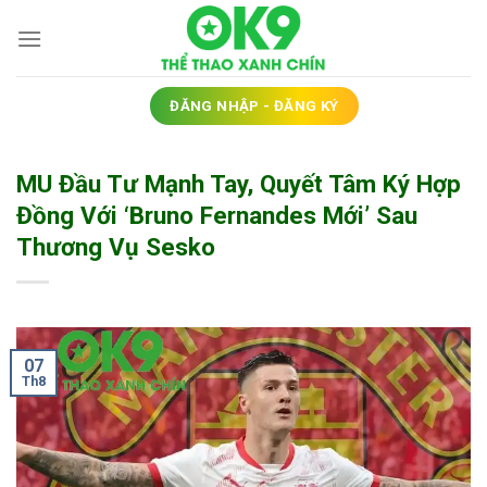
Bỏ
qua
nội
dung
ĐĂNG NHẬP - ĐĂNG KÝ
MU Đầu Tư Mạnh Tay, Quyết Tâm Ký Hợp
Đồng Với ‘Bruno Fernandes Mới’ Sau
Thương Vụ Sesko
07
Th8