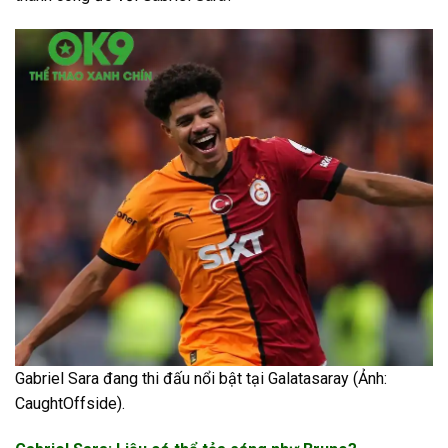
Gabriel Sara đang thi đấu nổi bật tại Galatasaray (Ảnh:
CaughtOffside).