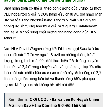
Gabriel Sara: Liệu có thể tỏa sáng như Bruno?
Sara hoàn toàn có thể đi theo con đường của Bruno: từ một
CLB ngoài top 5 giải VĐQG hàng đầu châu Âu, gia nhập Man
Utd và tỏa sáng nhờ khả năng sáng tạo. Nếu Sara duy trì
phong độ ấn tượng như mùa giải vừa qua tại Galatasaray,
anh sẽ là sự bổ sung chất lượng cho hàng công của HLV
Amorim.
Cựu HLV David Wagner từng hết lời khen ngợi Sara là “cầu
thủ xuất sắc”. Tiền vệ người Brazil có những thống kê ấn
tượng: trung bình mỗi 90 phút thực hiện 7,6 đường chuyền
tịnh tiến và 2,4 đường chuyền vào vòng cấm, lọt top 7% cầu
thủ xuất sắc nhất châu Âu ở các chỉ số này. Anh cũng có 2,7
tình huống dẫn bóng tiến bộ và thành công 65% pha qua
người. Những con số không hề biết nói dối!
Xem thêm:
OK9 COOL - Barca Lên Kế Hoạch Chiêu
Mộ Tiền Đạo Hàng Đầu Thế Giới Để Thế Chỗ