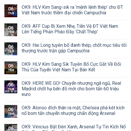
OK9: HLV Kim Sang-sik ra ‘mệnh lệnh thép’ cho ĐT
06
Việt Nam trước thềm đại chiến Campuchia
Th8
OK9: AFF Cup Bị Xem Nhẹ, Tiền Vệ ĐT Việt Nam
06
Lên Tiếng Phản Pháo Đầy ‘Chất Thép’
Th8
OK9: Hai Long tuyên bố đanh thép, chốt mục tiêu tối
06
thượng trước trận gặp Campuchia
Th8
OK9: HLV Kim Sang Sik Tuyên Bố Cực Gắt Về Đối
06
Thủ Của Tuyển Việt Nam Tại Bán Kết
Th8
OK9: HERE WE GO! Chuyển nhượng ngã ngũ, Real
06
Madrid chốt hạ bến đỗ mới cho bom tấn 60 triệu
Th8
euro
OK9: Alonso đích thân ra mặt, Chelsea phá két kích
06
nổ bom tấn chuyển nhượng chấn động Arsenal
Th8
OK9: Vinicius Bật Đèn Xanh, Arsenal Tự Tin Kích Nổ
06