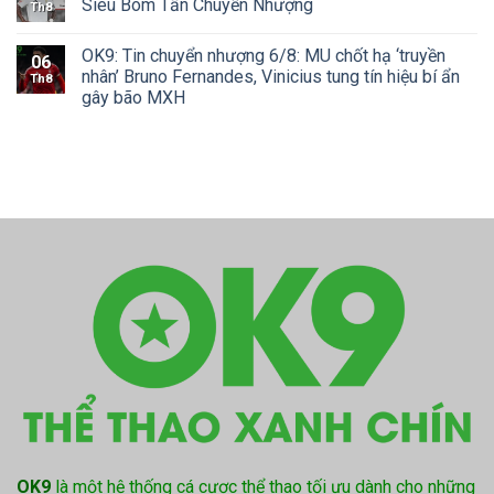
Siêu Bom Tấn Chuyển Nhượng
Th8
OK9: Tin chuyển nhượng 6/8: MU chốt hạ ‘truyền
06
nhân’ Bruno Fernandes, Vinicius tung tín hiệu bí ẩn
Th8
gây bão MXH
OK9
là một hệ thống cá cược thể thao tối ưu dành cho những