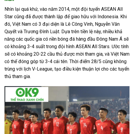
Nhìn lại quá khứ, vào năm 2014, một đội tuyển ASEAN All
Star cũng đã được thành lập để giao hữu với Indonesia. Khi
đó, Việt Nam có 3 đại diện là Lê Công Vinh, Nguyễn Văn
Quyết và Trương Đình Luật. Dựa trên tiền lệ này, nhiều khả
năng các quốc gia có nền bóng đá hàng đầu Đông Nam Á sẽ
có khoảng 3-4 suất trong đội hình ASEAN All Stars. Ước tính
sẽ có khoảng 20-22 cầu thủ được mời tham gia, và Việt Nam
có thể đóng góp từ 3-4 cái tên. Thời điểm 28/5 cũng không
trùng với lịch V-League, tạo điều kiện thuận lợi cho các tuyển
thủ tham gia.