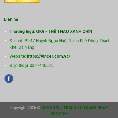
Liên hệ
Thương hiệu: OK9 - THỂ THAO XANH CHÍN
Địa chỉ: 79-47 Huỳnh Ngọc Huệ, Thanh Khê Đông, Thanh
Khê, Đà Nẵng
Website:
https://vincer.com.vc/
Điện thoại: 0347440675
Copyright 2026 ©
OK9 COOL | TRANG CHỦ ĐĂNG NHẬP
OK9.COM