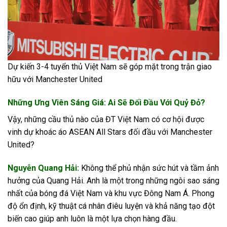
Dự kiến 3-4 tuyển thủ Việt Nam sẽ góp mặt trong trận giao
hữu với Manchester United
Những Ưng Viên Sáng Giá: Ai Sẽ Đối Đầu Với Quỷ Đỏ?
Vậy, những cầu thủ nào của ĐT Việt Nam có cơ hội được
vinh dự khoác áo ASEAN All Stars đối đầu với Manchester
United?
Nguyễn Quang Hải:
Không thể phủ nhận sức hút và tầm ảnh
hưởng của Quang Hải. Anh là một trong những ngôi sao sáng
nhất của bóng đá Việt Nam và khu vực Đông Nam Á. Phong
độ ổn định, kỹ thuật cá nhân điêu luyện và khả năng tạo đột
biến cao giúp anh luôn là một lựa chọn hàng đầu.