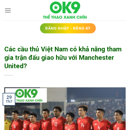
Bỏ
qua
nội
dung
ĐĂNG NHẬP - ĐĂNG KÝ
Các cầu thủ Việt Nam có khả năng tham
gia trận đấu giao hữu với Manchester
United?
29
Th7