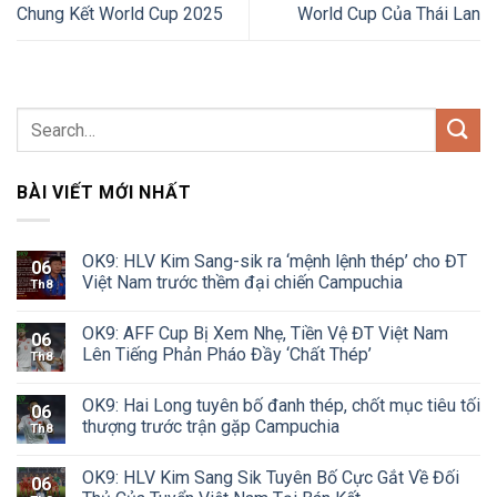
Chung Kết World Cup 2025
World Cup Của Thái Lan
BÀI VIẾT MỚI NHẤT
OK9: HLV Kim Sang-sik ra ‘mệnh lệnh thép’ cho ĐT
06
Việt Nam trước thềm đại chiến Campuchia
Th8
OK9: AFF Cup Bị Xem Nhẹ, Tiền Vệ ĐT Việt Nam
06
Lên Tiếng Phản Pháo Đầy ‘Chất Thép’
Th8
OK9: Hai Long tuyên bố đanh thép, chốt mục tiêu tối
06
thượng trước trận gặp Campuchia
Th8
OK9: HLV Kim Sang Sik Tuyên Bố Cực Gắt Về Đối
06