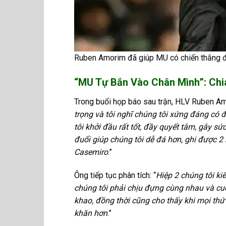
Ruben Amorim đã giúp MU có chiến thắng đầ
“MU Tự Bắn Vào Chân Mình”: Chi
Trong buổi họp báo sau trận, HLV Ruben Am
trọng và tôi nghĩ chúng tôi xứng đáng có 
tôi khởi đầu rất tốt, đầy quyết tâm, gây sứ
đuổi giúp chúng tôi dễ đá hơn, ghi được 2
Casemiro
.”
Ông tiếp tục phân tích: “
Hiệp 2 chúng tôi ki
chúng tôi phải chịu đựng cùng nhau và cuố
khao, đồng thời cũng cho thấy khi mọi thứ 
khăn hơn
.”