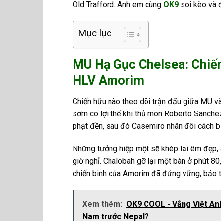
Old Trafford. Anh em cùng
OK9
soi kèo và 
Mục lục
MU Hạ Gục Chelsea: Chiến
HLV Amorim
Chiến hữu nào theo dõi trận đấu giữa MU v
sớm có lợi thế khi thủ môn Roberto Sanche
phạt đền, sau đó Casemiro nhân đôi cách 
Những tưởng hiệp một sẽ khép lại êm đẹp, a
giờ nghỉ. Chalobah gỡ lại một bàn ở phút 80
chiến binh của Amorim đã đứng vững, bảo to
Xem thêm:
OK9 COOL - Vắng Việt Anh
Nam trước Nepal?