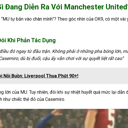
Gì Đang Diễn Ra Với Manchester United
n “MU tự bắn vào chân mình”? Theo góc nhìn của OK9, có một vài 
Đôi Khi Phản Tác Dụng
điều đó ngay từ đầu trận. Không phải ở những pha bóng lớn, m
semiro, dù bị đuổi, cậu ấy vẫn chơi với sự quyết liệt rất cao
.”
 Nỗi Buồn: Liverpool Thua Phút 90+!
ng lớn của MU. Tuy nhiên, đôi khi sự nhiệt huyết quá mức lại dẫn 
nh như chiếc thẻ đỏ của Casemiro.