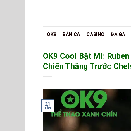
Bỏ
qua
nội
dung
OK9
BẮN CÁ
CASINO
ĐÁ GÀ
OK9 Cool Bật Mí: Rube
Chiến Thắng Trước Chel
21
Th9