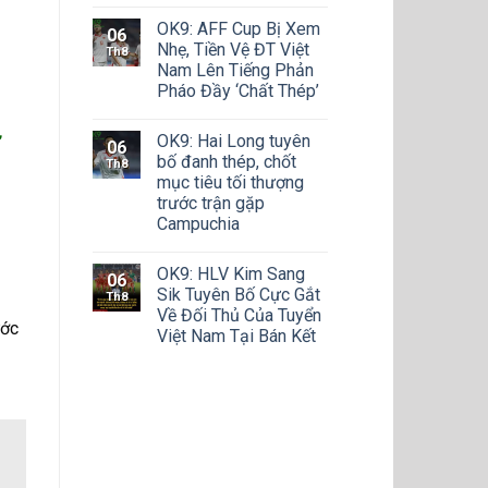
OK9: AFF Cup Bị Xem
06
Nhẹ, Tiền Vệ ĐT Việt
Th8
Nam Lên Tiếng Phản
Pháo Đầy ‘Chất Thép’
ừ
OK9: Hai Long tuyên
06
bố đanh thép, chốt
Th8
mục tiêu tối thượng
trước trận gặp
Campuchia
OK9: HLV Kim Sang
06
Sik Tuyên Bố Cực Gắt
Th8
Về Đối Thủ Của Tuyển
ước
Việt Nam Tại Bán Kết