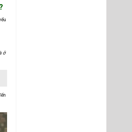
?
yếu
à ở
đến