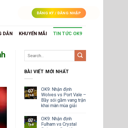
ĐĂNG KÝ / ĐĂNG NHẬP
G DẪN
KHUYẾN MÃI
TIN TỨC OK9
nh
BÀI VIẾT MỚI NHẤT
OK9: Nhận định
07
Wolves vs Port Vale –
Th8
Bầy sói gầm vang trận
khai màn mùa giải
OK9: Nhận định
07
Fulham vs Crystal
Th8