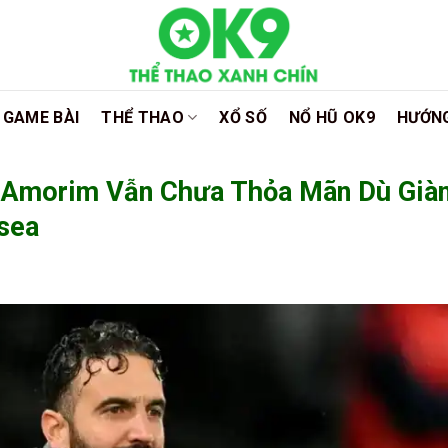
GAME BÀI
THỂ THAO
XỔ SỐ
NỔ HŨ OK9
HƯỚN
n Amorim Vẫn Chưa Thỏa Mãn Dù Già
sea