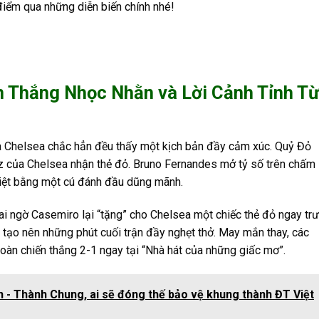
điểm qua những diễn biến chính nhé!
 Thắng Nhọc Nhằn và Lời Cảnh Tỉnh T
à Chelsea chắc hẳn đều thấy một kịch bản đầy cảm xúc. Quỷ Đỏ
z của Chelsea nhận thẻ đỏ. Bruno Fernandes mở tỷ số trên chấm
biệt bằng một cú đánh đầu dũng mãnh.
i ngờ Casemiro lại “tặng” cho Chelsea một chiếc thẻ đỏ ngay tr
, tạo nên những phút cuối trận đầy nghẹt thở. May mắn thay, các
àn chiến thắng 2-1 ngay tại “Nhà hát của những giấc mơ”.
 - Thành Chung, ai sẽ đóng thế bảo vệ khung thành ĐT Việt