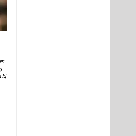
an
g
 bị