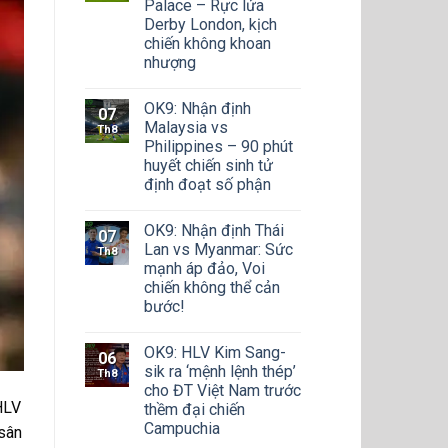
Palace – Rực lửa
Derby London, kịch
chiến không khoan
nhượng
OK9: Nhận định
07
Malaysia vs
Th8
Philippines – 90 phút
huyết chiến sinh tử
định đoạt số phận
OK9: Nhận định Thái
07
Lan vs Myanmar: Sức
Th8
mạnh áp đảo, Voi
chiến không thể cản
bước!
OK9: HLV Kim Sang-
06
sik ra ‘mệnh lệnh thép’
Th8
cho ĐT Việt Nam trước
HLV
thềm đại chiến
Campuchia
 sân