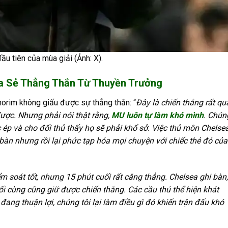
u tiên của mùa giải (Ảnh: X).
a Sẻ Thẳng Thắn Từ Thuyền Trưởng
orim không giấu được sự thẳng thắn: “
Đây là chiến thắng rất qu
được. Nhưng phải nói thật rằng,
MU luôn tự làm khó mình
. Chún
c ép và cho đối thủ thấy họ sẽ phải khổ sở. Việc thủ môn Chelsea
 bàn nhưng rồi lại phức tạp hóa mọi chuyện với chiếc thẻ đỏ của
ểm soát tốt, nhưng 15 phút cuối rất căng thẳng. Chelsea ghi bàn,
i cùng cũng giữ được chiến thắng. Các cầu thủ thể hiện khát
đang thuận lợi, chúng tôi lại làm điều gì đó khiến trận đấu khó