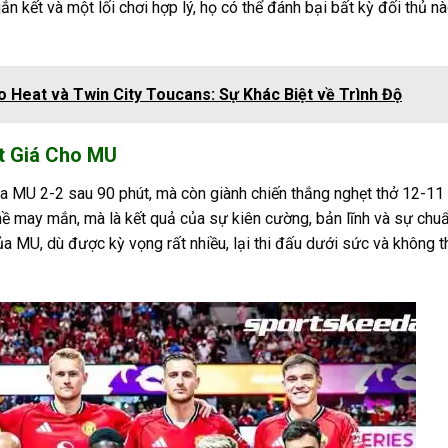
n kết và một lối chơi hợp lý, họ có thể đánh bại bất kỳ đối thủ nà
o Heat và Twin City Toucans: Sự Khác Biệt về Trình Độ
ắt Giá Cho MU
a MU 2-2 sau 90 phút, mà còn giành chiến thắng nghẹt thở 12-11
hề may mắn, mà là kết quả của sự kiên cường, bản lĩnh và sự chu
ủa MU, dù được kỳ vọng rất nhiều, lại thi đấu dưới sức và không t