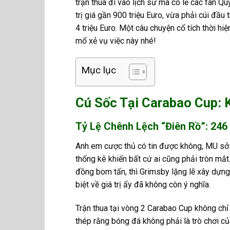
trận thua đi vào lịch sử mà có lẽ các fan Q
trị giá gần 900 triệu Euro, vừa phải cúi đầu
4 triệu Euro. Một câu chuyện cổ tích thời hi
mổ xẻ vụ việc này nhé!
Mục lục
Cú Sốc Tại Carabao Cup: 
Tỷ Lệ Chênh Lệch “Điên Rồ”: 246
Anh em cược thủ có tin được không, MU sở 
thống kê khiến bất cứ ai cũng phải tròn mắ
đồng bom tấn, thì Grimsby lặng lẽ xây dựng 
biệt về giá trị ấy đã không còn ý nghĩa.
Trận thua tại vòng 2 Carabao Cup không chỉ
thép rằng bóng đá không phải là trò chơi của