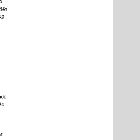
ao
 đến
OK9
hợp
ác
t.