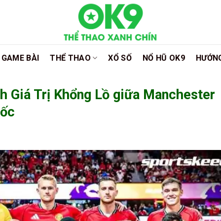
GAME BÀI
THỂ THAO
XỔ SỐ
NỔ HŨ OK9
HƯỚN
 Giá Trị Khổng Lồ giữa Manchester
Sốc