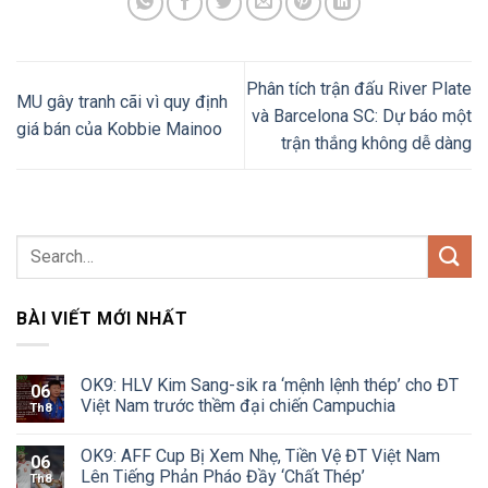
Phân tích trận đấu River Plate
MU gây tranh cãi vì quy định
và Barcelona SC: Dự báo một
giá bán của Kobbie Mainoo
trận thắng không dễ dàng
BÀI VIẾT MỚI NHẤT
OK9: HLV Kim Sang-sik ra ‘mệnh lệnh thép’ cho ĐT
06
Việt Nam trước thềm đại chiến Campuchia
Th8
OK9: AFF Cup Bị Xem Nhẹ, Tiền Vệ ĐT Việt Nam
06
Lên Tiếng Phản Pháo Đầy ‘Chất Thép’
Th8