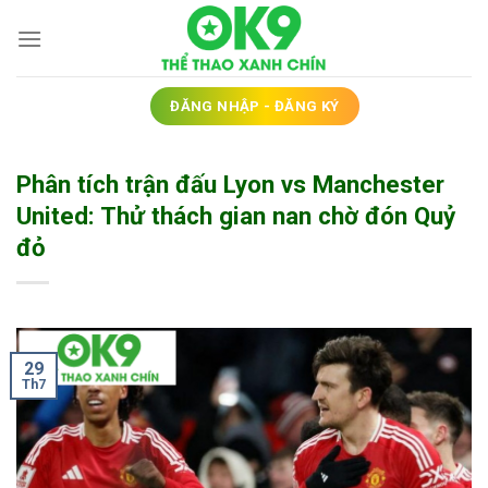
Bỏ
qua
nội
dung
ĐĂNG NHẬP - ĐĂNG KÝ
Phân tích trận đấu Lyon vs Manchester
United: Thử thách gian nan chờ đón Quỷ
đỏ
29
Th7