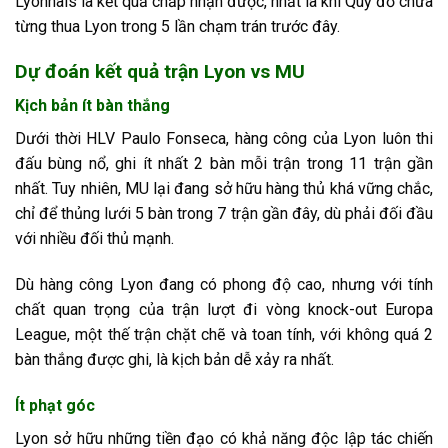
Lyonnais là kết quả chấp nhận được, nhất là khi Quỷ đỏ chưa
từng thua Lyon trong 5 lần chạm trán trước đây.
Dự đoán kết quả trận Lyon vs MU
Kịch bản ít bàn thắng
Dưới thời HLV Paulo Fonseca, hàng công của Lyon luôn thi
đấu bùng nổ, ghi ít nhất 2 bàn mỗi trận trong 11 trận gần
nhất. Tuy nhiên, MU lại đang sở hữu hàng thủ khá vững chắc,
chỉ để thủng lưới 5 bàn trong 7 trận gần đây, dù phải đối đầu
với nhiều đối thủ mạnh.
Dù hàng công Lyon đang có phong độ cao, nhưng với tính
chất quan trọng của trận lượt đi vòng knock-out Europa
League, một thế trận chặt chẽ và toan tính, với không quá 2
bàn thắng được ghi, là kịch bản dễ xảy ra nhất.
Ít phạt góc
Lyon sở hữu những tiền đạo có khả năng độc lập tác chiến