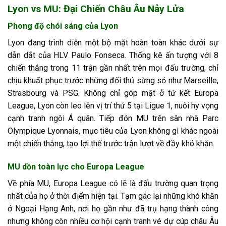
Lyon vs MU: Đại Chiến Châu Âu Nảy Lửa
Phong độ chói sáng của Lyon
Lyon đang trình diễn một bộ mặt hoàn toàn khác dưới sự
dẫn dắt của HLV Paulo Fonseca. Thống kê ấn tượng với 8
chiến thắng trong 11 trận gần nhất trên mọi đấu trường, chỉ
chịu khuất phục trước những đối thủ sừng sỏ như Marseille,
Strasbourg và PSG. Không chỉ góp mặt ở tứ kết Europa
League, Lyon còn leo lên vị trí thứ 5 tại Ligue 1, nuôi hy vọng
cạnh tranh ngôi Á quân. Tiếp đón MU trên sân nhà Parc
Olympique Lyonnais, mục tiêu của Lyon không gì khác ngoài
một chiến thắng, tạo lợi thế trước trận lượt về đầy khó khăn.
MU dồn toàn lực cho Europa League
Về phía MU, Europa League có lẽ là đấu trường quan trọng
nhất của họ ở thời điểm hiện tại. Tạm gác lại những khó khăn
ở Ngoại Hạng Anh, nơi họ gần như đã trụ hạng thành công
nhưng không còn nhiều cơ hội cạnh tranh vé dự cúp châu Âu