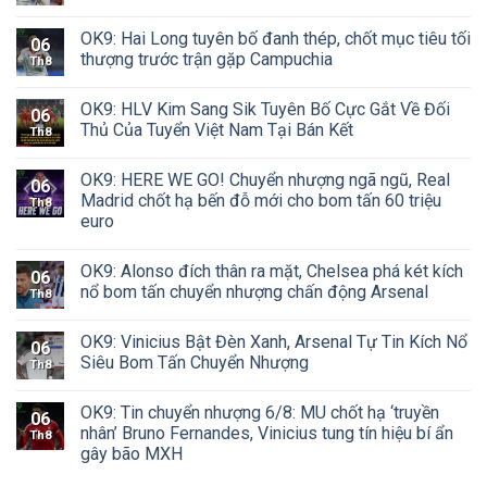
OK9: Hai Long tuyên bố đanh thép, chốt mục tiêu tối
06
thượng trước trận gặp Campuchia
Th8
OK9: HLV Kim Sang Sik Tuyên Bố Cực Gắt Về Đối
06
Thủ Của Tuyển Việt Nam Tại Bán Kết
Th8
OK9: HERE WE GO! Chuyển nhượng ngã ngũ, Real
06
Madrid chốt hạ bến đỗ mới cho bom tấn 60 triệu
Th8
euro
OK9: Alonso đích thân ra mặt, Chelsea phá két kích
06
nổ bom tấn chuyển nhượng chấn động Arsenal
Th8
OK9: Vinicius Bật Đèn Xanh, Arsenal Tự Tin Kích Nổ
06
Siêu Bom Tấn Chuyển Nhượng
Th8
OK9: Tin chuyển nhượng 6/8: MU chốt hạ ‘truyền
06
nhân’ Bruno Fernandes, Vinicius tung tín hiệu bí ẩn
Th8
gây bão MXH