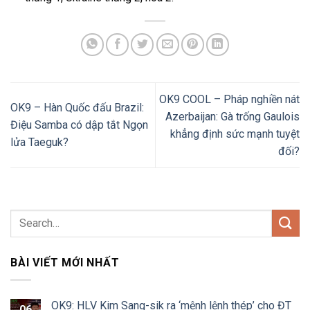
OK9 COOL – Pháp nghiền nát
OK9 – Hàn Quốc đấu Brazil:
Azerbaijan: Gà trống Gaulois
Điệu Samba có dập tắt Ngọn
khẳng định sức mạnh tuyệt
lửa Taeguk?
đối?
BÀI VIẾT MỚI NHẤT
OK9: HLV Kim Sang-sik ra ‘mệnh lệnh thép’ cho ĐT
06