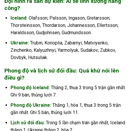
Đội hình ra sân dự kiến: Ai sẽ lĩnh xướng hàng
công?
Iceland:
Olafsson; Palsson, Ingason, Gretarsson;
Thorsteinsson, Thordarson, Johannesson, Ellertsson;
Haraldsson, Gudjohnsen, Gudmundsson.
Ukraine:
Trubin; Konoplia, Zabarnyi, Matviyenko,
Zinchenko; Kalyuzhnyi, Yarmolyuk, Sudakov; Zubkov,
Dovbyk, Hutsuliak.
Phong độ và lịch sử đối đầu: Quá khứ nói lên
điều gì?
Phong độ Iceland:
Thắng 2, thua 3 trong 5 trận gần nhất.
Ghi 9 bàn, thủng lưới 7.
Phong độ Ukraine:
Thắng 1, hòa 1, thua 3 trong 5 trận
gần nhất. Ghi 5 bàn, thủng lưới 11.
Lịch sử đối đầu:
Trong 5 lần chạm trán gần nhất, Iceland
thắng 1, Ukraine thắng 2, hòa 2.