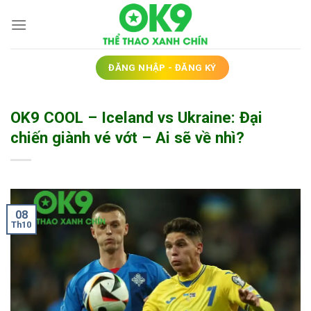
Bỏ
qua
nội
dung
ĐĂNG NHẬP - ĐĂNG KÝ
OK9 COOL – Iceland vs Ukraine: Đại
chiến giành vé vớt – Ai sẽ về nhì?
08
Th10