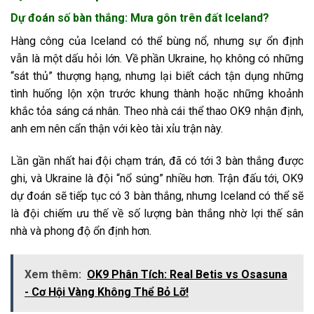
Dự đoán số bàn thắng: Mưa gôn trên đất Iceland?
Hàng công của Iceland có thể bùng nổ, nhưng sự ổn định
vẫn là một dấu hỏi lớn. Về phần Ukraine, họ không có những
“sát thủ” thượng hạng, nhưng lại biết cách tận dụng những
tình huống lộn xộn trước khung thành hoặc những khoảnh
khắc tỏa sáng cá nhân. Theo nhà cái thể thao OK9 nhận định,
anh em nên cẩn thận với kèo tài xỉu trận này.
Lần gần nhất hai đội chạm trán, đã có tới 3 bàn thắng được
ghi, và Ukraine là đội “nổ súng” nhiều hơn. Trận đấu tới, OK9
dự đoán sẽ tiếp tục có 3 bàn thắng, nhưng Iceland có thể sẽ
là đội chiếm ưu thế về số lượng bàn thắng nhờ lợi thế sân
nhà và phong độ ổn định hơn.
Xem thêm:
OK9 Phân Tích: Real Betis vs Osasuna
- Cơ Hội Vàng Không Thể Bỏ Lỡ!