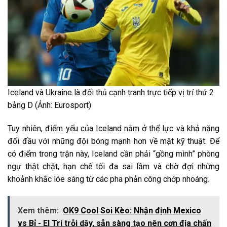
Iceland và Ukraine là đối thủ cạnh tranh trực tiếp vị trí thứ 2
bảng D (Ảnh: Eurosport)
Tuy nhiên, điểm yếu của Iceland nằm ở thể lực và khả năng
đối đầu với những đội bóng mạnh hơn về mặt kỹ thuật. Để
có điểm trong trận này, Iceland cần phải “gồng mình” phòng
ngự thật chặt, hạn chế tối đa sai lầm và chờ đợi những
khoảnh khắc lóe sáng từ các pha phản công chớp nhoáng.
Xem thêm:
OK9 Cool Soi Kèo: Nhận định Mexico
vs Bỉ - El Tri trỗi dậy, sẵn sàng tạo nên cơn địa chấn