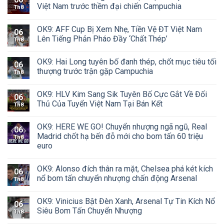
Việt Nam trước thềm đại chiến Campuchia
Th8
OK9: AFF Cup Bị Xem Nhẹ, Tiền Vệ ĐT Việt Nam
06
Lên Tiếng Phản Pháo Đầy ‘Chất Thép’
Th8
OK9: Hai Long tuyên bố đanh thép, chốt mục tiêu tối
06
thượng trước trận gặp Campuchia
Th8
OK9: HLV Kim Sang Sik Tuyên Bố Cực Gắt Về Đối
06
Thủ Của Tuyển Việt Nam Tại Bán Kết
Th8
OK9: HERE WE GO! Chuyển nhượng ngã ngũ, Real
06
Madrid chốt hạ bến đỗ mới cho bom tấn 60 triệu
Th8
euro
OK9: Alonso đích thân ra mặt, Chelsea phá két kích
06
nổ bom tấn chuyển nhượng chấn động Arsenal
Th8
OK9: Vinicius Bật Đèn Xanh, Arsenal Tự Tin Kích Nổ
06
Siêu Bom Tấn Chuyển Nhượng
Th8