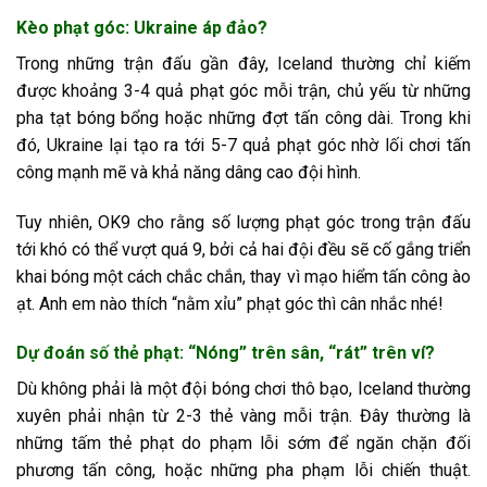
Kèo phạt góc: Ukraine áp đảo?
Trong những trận đấu gần đây, Iceland thường chỉ kiếm
được khoảng 3-4 quả phạt góc mỗi trận, chủ yếu từ những
pha tạt bóng bổng hoặc những đợt tấn công dài. Trong khi
đó, Ukraine lại tạo ra tới 5-7 quả phạt góc nhờ lối chơi tấn
công mạnh mẽ và khả năng dâng cao đội hình.
Tuy nhiên, OK9 cho rằng số lượng phạt góc trong trận đấu
tới khó có thể vượt quá 9, bởi cả hai đội đều sẽ cố gắng triển
khai bóng một cách chắc chắn, thay vì mạo hiểm tấn công ào
ạt. Anh em nào thích “nằm xỉu” phạt góc thì cân nhắc nhé!
Dự đoán số thẻ phạt: “Nóng” trên sân, “rát” trên ví?
Dù không phải là một đội bóng chơi thô bạo, Iceland thường
xuyên phải nhận từ 2-3 thẻ vàng mỗi trận. Đây thường là
những tấm thẻ phạt do phạm lỗi sớm để ngăn chặn đối
phương tấn công, hoặc những pha phạm lỗi chiến thuật.