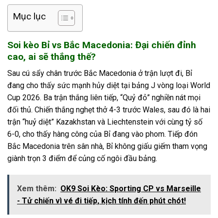
Mục lục
Soi kèo Bỉ vs Bắc Macedonia: Đại chiến đỉnh
cao, ai sẽ thắng thế?
Sau cú sẩy chân trước Bắc Macedonia ở trận lượt đi, Bỉ
đang cho thấy sức mạnh hủy diệt tại bảng J vòng loại World
Cup 2026. Ba trận thắng liên tiếp, “Quỷ đỏ” nghiền nát mọi
đối thủ. Chiến thắng nghẹt thở 4-3 trước Wales, sau đó là hai
trận “huỷ diệt” Kazakhstan và Liechtenstein với cùng tỷ số
6-0, cho thấy hàng công của Bỉ đang vào phom. Tiếp đón
Bắc Macedonia trên sân nhà, Bỉ không giấu giếm tham vọng
giành trọn 3 điểm để củng cố ngôi đầu bảng.
Xem thêm:
OK9 Soi Kèo: Sporting CP vs Marseille
- Tử chiến vì vé đi tiếp, kịch tính đến phút chót!