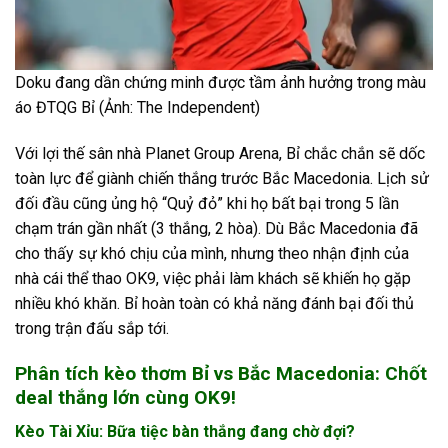
Doku đang dần chứng minh được tầm ảnh hưởng trong màu
áo ĐTQG Bỉ (Ảnh: The Independent)
Với lợi thế sân nhà Planet Group Arena, Bỉ chắc chắn sẽ dốc
toàn lực để giành chiến thắng trước Bắc Macedonia. Lịch sử
đối đầu cũng ủng hộ “Quỷ đỏ” khi họ bất bại trong 5 lần
chạm trán gần nhất (3 thắng, 2 hòa). Dù Bắc Macedonia đã
cho thấy sự khó chịu của mình, nhưng theo nhận định của
nhà cái thể thao OK9, việc phải làm khách sẽ khiến họ gặp
nhiều khó khăn. Bỉ hoàn toàn có khả năng đánh bại đối thủ
trong trận đấu sắp tới.
Phân tích kèo thơm Bỉ vs Bắc Macedonia: Chốt
deal thắng lớn cùng OK9!
Kèo Tài Xỉu: Bữa tiệc bàn thắng đang chờ đợi?