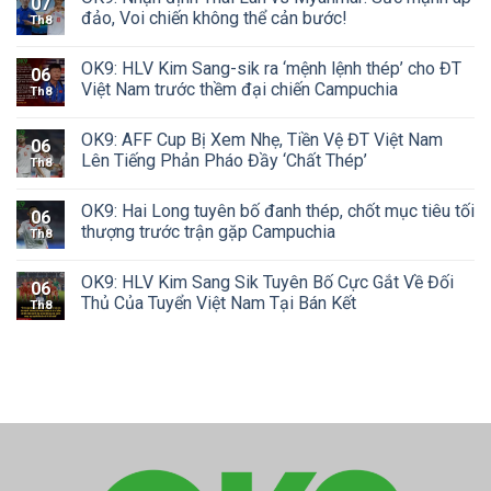
07
đảo, Voi chiến không thể cản bước!
Th8
OK9: HLV Kim Sang-sik ra ‘mệnh lệnh thép’ cho ĐT
06
Việt Nam trước thềm đại chiến Campuchia
Th8
OK9: AFF Cup Bị Xem Nhẹ, Tiền Vệ ĐT Việt Nam
06
Lên Tiếng Phản Pháo Đầy ‘Chất Thép’
Th8
OK9: Hai Long tuyên bố đanh thép, chốt mục tiêu tối
06
thượng trước trận gặp Campuchia
Th8
OK9: HLV Kim Sang Sik Tuyên Bố Cực Gắt Về Đối
06
Thủ Của Tuyển Việt Nam Tại Bán Kết
Th8