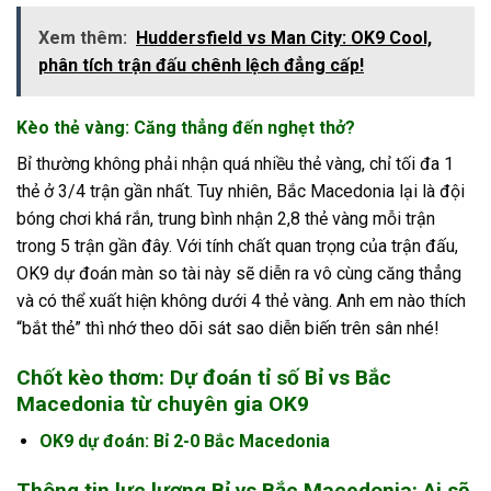
Xem thêm:
Huddersfield vs Man City: OK9 Cool,
phân tích trận đấu chênh lệch đẳng cấp!
Kèo thẻ vàng: Căng thẳng đến nghẹt thở?
Bỉ thường không phải nhận quá nhiều thẻ vàng, chỉ tối đa 1
thẻ ở 3/4 trận gần nhất. Tuy nhiên, Bắc Macedonia lại là đội
bóng chơi khá rắn, trung bình nhận 2,8 thẻ vàng mỗi trận
trong 5 trận gần đây. Với tính chất quan trọng của trận đấu,
OK9 dự đoán màn so tài này sẽ diễn ra vô cùng căng thẳng
và có thể xuất hiện không dưới 4 thẻ vàng. Anh em nào thích
“bắt thẻ” thì nhớ theo dõi sát sao diễn biến trên sân nhé!
Chốt kèo thơm: Dự đoán tỉ số Bỉ vs Bắc
Macedonia từ chuyên gia OK9
OK9 dự đoán: Bỉ 2-0 Bắc Macedonia
Thông tin lực lượng Bỉ vs Bắc Macedonia: Ai sẽ