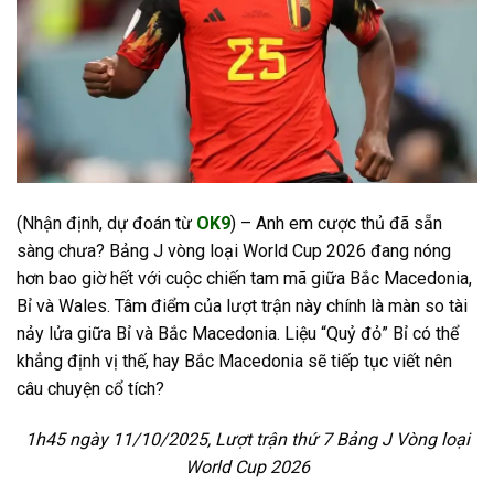
(Nhận định, dự đoán từ
OK9
) – Anh em cược thủ đã sẵn
sàng chưa? Bảng J vòng loại World Cup 2026 đang nóng
hơn bao giờ hết với cuộc chiến tam mã giữa Bắc Macedonia,
Bỉ và Wales. Tâm điểm của lượt trận này chính là màn so tài
nảy lửa giữa Bỉ và Bắc Macedonia. Liệu “Quỷ đỏ” Bỉ có thể
khẳng định vị thế, hay Bắc Macedonia sẽ tiếp tục viết nên
câu chuyện cổ tích?
1h45 ngày 11/10/2025, Lượt trận thứ 7 Bảng J Vòng loại
World Cup 2026