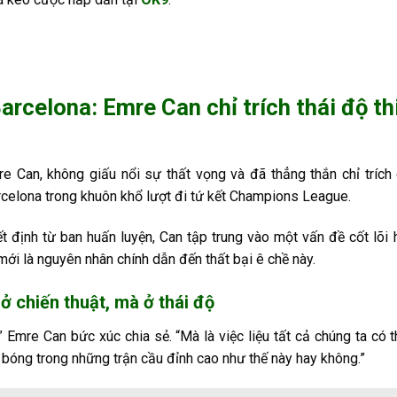
arcelona: Emre Can chỉ trích thái độ th
e Can, không giấu nổi sự thất vọng và đã thẳng thắn chỉ trích
arcelona trong khuôn khổ lượt đi tứ kết Champions League.
ết định từ ban huấn luyện, Can tập trung vào một vấn đề cốt lõi 
 mới là nguyên nhân chính dẫn đến thất bại ê chề này.
 chiến thuật, mà ở thái độ
 Emre Can bức xúc chia sẻ. “Mà là việc liệu tất cả chúng ta có 
 bóng trong những trận cầu đỉnh cao như thế này hay không.”