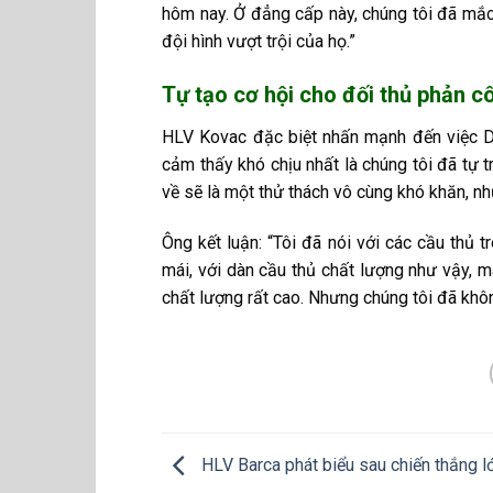
hôm nay. Ở đẳng cấp này, chúng tôi đã mắc 
đội hình vượt trội của họ.”
Tự tạo cơ hội cho đối thủ phản c
HLV Kovac đặc biệt nhấn mạnh đến việc Do
cảm thấy khó chịu nhất là chúng tôi đã tự 
về sẽ là một thử thách vô cùng khó khăn, nh
Ông kết luận: “Tôi đã nói với các cầu thủ 
mái, với dàn cầu thủ chất lượng như vậy, m
chất lượng rất cao. Nhưng chúng tôi đã khô
HLV Barca phát biểu sau chiến thắng lớ