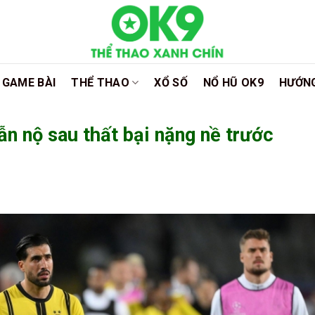
GAME BÀI
THỂ THAO
XỔ SỐ
NỔ HŨ OK9
HƯỚN
n nộ sau thất bại nặng nề trước