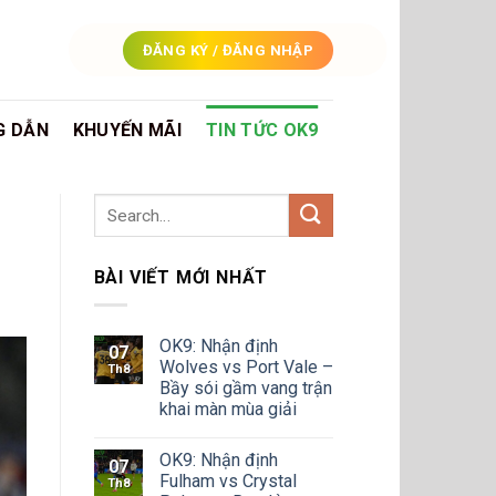
ĐĂNG KÝ / ĐĂNG NHẬP
G DẪN
KHUYẾN MÃI
TIN TỨC OK9
BÀI VIẾT MỚI NHẤT
OK9: Nhận định
07
Wolves vs Port Vale –
Th8
Bầy sói gầm vang trận
khai màn mùa giải
OK9: Nhận định
07
Fulham vs Crystal
Th8