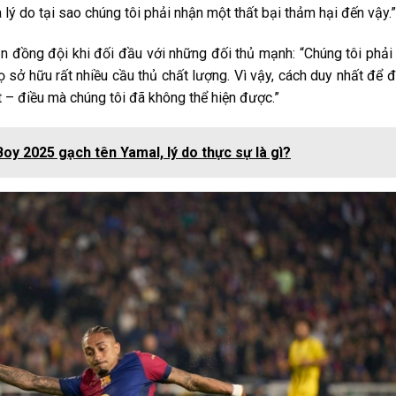
 lý do tại sao chúng tôi phải nhận một thất bại thảm hại đến vậy.”
n đồng đội khi đối đầu với những đối thủ mạnh: “Chúng tôi phải
 sở hữu rất nhiều cầu thủ chất lượng. Vì vậy, cách duy nhất để 
t – điều mà chúng tôi đã không thể hiện được.”
y 2025 gạch tên Yamal, lý do thực sự là gì?