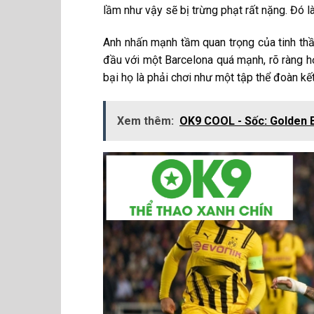
lầm như vậy sẽ bị trừng phạt rất nặng. Đó là
Anh nhấn mạnh tầm quan trọng của tinh thầ
đầu với một Barcelona quá mạnh, rõ ràng họ
bại họ là phải chơi như một tập thể đoàn kế
Xem thêm:
OK9 COOL - Sốc: Golden Bo