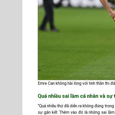
Emre Can không hài lòng với tinh thần thi đ
Quá nhiều sai lầm cá nhân và sự 
“Quá nhiều thứ đã diễn ra không đúng trong
sự gắn kết. Thêm vào đó là những sai lầm