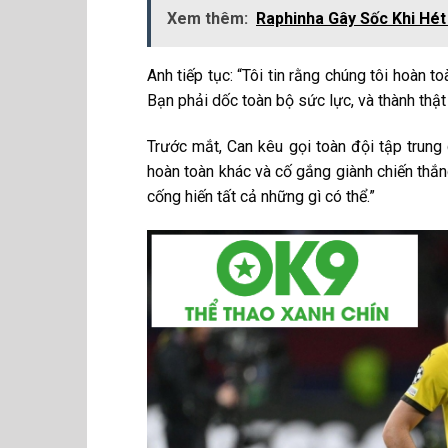
Xem thêm:
Raphinha Gây Sốc Khi Hét
Anh tiếp tục: “Tôi tin rằng chúng tôi hoàn t
Bạn phải dốc toàn bộ sức lực, và thành thật
Trước mắt, Can kêu gọi toàn đội tập trung 
hoàn toàn khác và cố gắng giành chiến thắ
cống hiến tất cả những gì có thể.”