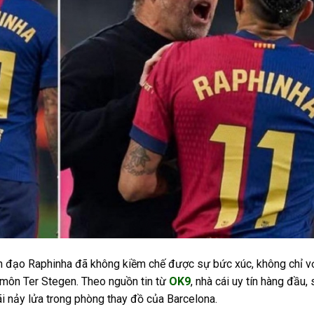
tiền đạo Raphinha đã không kiềm chế được sự bức xúc, không chỉ v
ủ môn Ter Stegen. Theo nguồn tin từ
OK9
, nhà cái uy tín hàng đầu,
ãi nảy lửa trong phòng thay đồ của Barcelona.