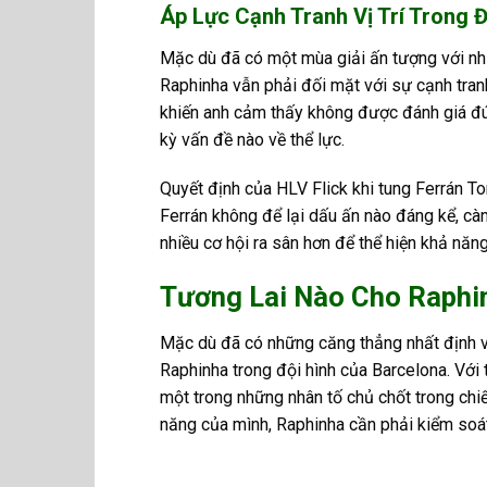
Áp Lực Cạnh Tranh Vị Trí Trong Đ
Mặc dù đã có một mùa giải ấn tượng với nh
Raphinha vẫn phải đối mặt với sự cạnh tranh 
khiến anh cảm thấy không được đánh giá đú
kỳ vấn đề nào về thể lực.
Quyết định của HLV Flick khi tung Ferrán To
Ferrán không để lại dấu ấn nào đáng kể, cà
nhiều cơ hội ra sân hơn để thể hiện khả năn
Tương Lai Nào Cho Raphi
Mặc dù đã có những căng thẳng nhất định vớ
Raphinha trong đội hình của Barcelona. Vớ
một trong những nhân tố chủ chốt trong chiế
năng của mình, Raphinha cần phải kiểm soát