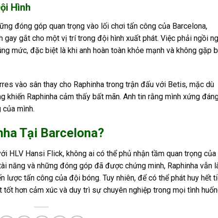
ội Hình
ững đóng góp quan trọng vào lối chơi tấn công của Barcelona,
gay gắt cho một vị trí trong đội hình xuất phát. Việc phải ngồi n
ng mức, đặc biệt là khi anh hoàn toàn khỏe mạnh và không gặp b
rres vào sân thay cho Raphinha trong trận đấu với Betis, mặc dù
ng khiến Raphinha cảm thấy bất mãn. Anh tin rằng mình xứng đán
g của mình.
nha Tại Barcelona?
i HLV Hansi Flick, không ai có thể phủ nhận tầm quan trọng của
i tài năng và những đóng góp đã được chứng minh, Raphinha vẫn l
n lược tấn công của đội bóng. Tuy nhiên, để có thể phát huy hết t
 tốt hơn cảm xúc và duy trì sự chuyên nghiệp trong mọi tình huốn