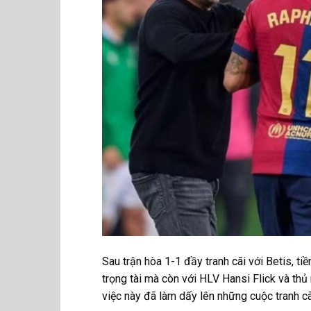
Sau trận hòa 1-1 đầy tranh cãi với Betis, 
trọng tài mà còn với HLV Hansi Flick và th
việc này đã làm dấy lên những cuộc tranh c