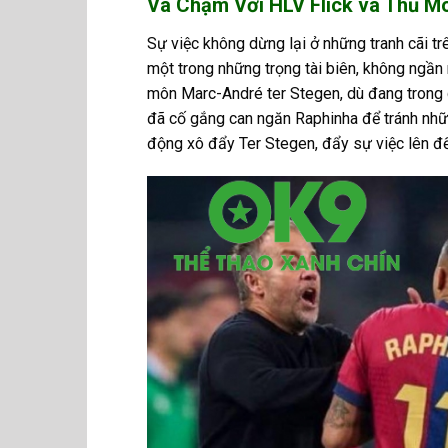
Va Chạm Với HLV Flick và Thủ M
Sự việc không dừng lại ở những tranh cãi tr
một trong những trọng tài biên, không ngần n
môn Marc-André ter Stegen, dù đang trong g
đã cố gắng can ngăn Raphinha để tránh nhữ
động xô đẩy Ter Stegen, đẩy sự việc lên đ