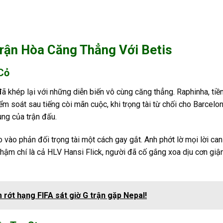
Trận Hòa Căng Thẳng Với Betis
Cỏ
ã khép lại với những diễn biến vô cùng căng thẳng. Raphinha, tiề
m soát sau tiếng còi mãn cuộc, khi trọng tài từ chối cho Barcelo
ùng của trận đấu.
 vào phản đối trọng tài một cách gay gắt. Anh phớt lờ mọi lời can
ậm chí là cả HLV Hansi Flick, người đã cố gắng xoa dịu cơn giậ
rớt hạng FIFA sát giờ G trận gặp Nepal!