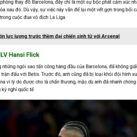
ừ phòng thay đồ Barcelona, đây chỉ là một sự bộc phát cảm xúc nh
ỏa sau đó. Dù vậy, sự việc này vẫn để lại một vết gợn trong bối 
trong cuộc đua vô địch La Liga.
in lực lượng trước thềm đại chiến sinh tử với Arsenal
LV Hansi Flick
g những ngôi sao tấn công hàng đầu của Barcelona, đã không giấ
trận đấu với Betis. Trước đó, anh cũng đã bị loại khỏi đội hình x
ona vì lý do được cho là chấn thương, mặc dù anh đã nhanh chóng 
g kỳ nghỉ quốc tế.