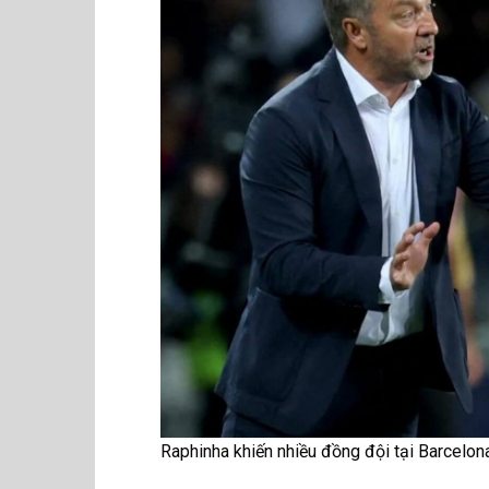
Raphinha khiến nhiều đồng đội tại Barcelona