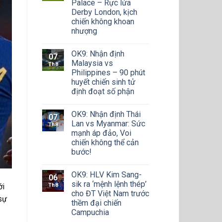
Palace – Rực lửa
Derby London, kịch
chiến không khoan
nhượng
OK9: Nhận định
07
Malaysia vs
Th8
Philippines – 90 phút
huyết chiến sinh tử
định đoạt số phận
OK9: Nhận định Thái
07
Lan vs Myanmar: Sức
Th8
mạnh áp đảo, Voi
chiến không thể cản
bước!
OK9: HLV Kim Sang-
06
sik ra ‘mệnh lệnh thép’
Th8
ới
cho ĐT Việt Nam trước
 sự
thềm đại chiến
Campuchia