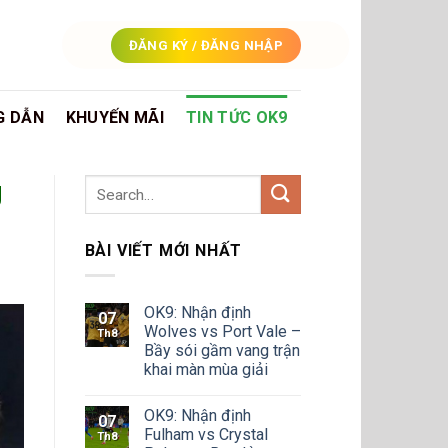
ĐĂNG KÝ / ĐĂNG NHẬP
G DẪN
KHUYẾN MÃI
TIN TỨC OK9
g
BÀI VIẾT MỚI NHẤT
OK9: Nhận định
07
Wolves vs Port Vale –
Th8
Bầy sói gầm vang trận
khai màn mùa giải
OK9: Nhận định
07
Fulham vs Crystal
Th8