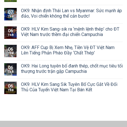
OK9: Nhận định Thái Lan vs Myanmar: Sức mạnh áp
07
đảo, Voi chiến không thể cản bước!
Th8
OK9: HLV Kim Sang-sik ra ‘mệnh lệnh thép’ cho ĐT
06
Việt Nam trước thềm đại chiến Campuchia
Th8
OK9: AFF Cup Bị Xem Nhẹ, Tiền Vệ ĐT Việt Nam
06
Lên Tiếng Phản Pháo Đầy ‘Chất Thép’
Th8
OK9: Hai Long tuyên bố đanh thép, chốt mục tiêu tối
06
thượng trước trận gặp Campuchia
Th8
OK9: HLV Kim Sang Sik Tuyên Bố Cực Gắt Về Đối
06
Thủ Của Tuyển Việt Nam Tại Bán Kết
Th8