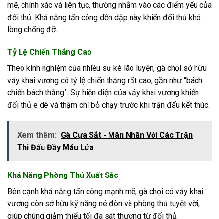
mẽ, chính xác và liên tục, thường nhắm vào các điểm yếu của
đối thủ. Khả năng tấn công dồn dập này khiến đối thủ khó
lòng chống đỡ.
Tỷ Lệ Chiến Thắng Cao
Theo kinh nghiệm của nhiều sư kê lão luyện, gà chọi sở hữu
vảy khai vương có tỷ lệ chiến thắng rất cao, gần như “bách
chiến bách thắng”. Sự hiện diện của vảy khai vương khiến
đối thủ e dè và thậm chí bỏ chạy trước khi trận đấu kết thúc.
Xem thêm:
Gà Cựa Sắt - Mãn Nhãn Với Các Trận
Thi Đấu Đầy Máu Lửa
Khả Năng Phòng Thủ Xuất Sắc
Bên cạnh khả năng tấn công mạnh mẽ, gà chọi có vảy khai
vương còn sở hữu kỹ năng né đòn và phòng thủ tuyệt vời,
giúp chúng giảm thiểu tối đa sát thương từ đối thủ.