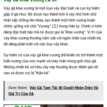
Vảy gà khai vương là một loại vảy đặc biệt và cực kỳ hiếm
gặp ở gà chọi. Nó được tạo thành bởi 4 vảy nhỏ hình chữ
nhật xếp chồng lên nhau, tạo thành một hình vuông hoàn
chỉnh, giống với chữ “Vương” (王) trong Hán tự. Chính vì hình
dáng đặc biệt này mà nó được gọi là “khai vương”. Vị trí của
vảy khai vương thường nằm sát với ngón chân của chiến kê,
dễ dàng phân biệt với các loại vảy khác.
Sự hiếm có của vảy gà khai vương đã khiến nó trở thành một
biểu tượng của sức mạnh và may mắn trong giới chọi gà.
Những chiến kê sở hữu vảy này thường được đánh giá rất
cao và được coi là “thần kê”.
Xem thêm:
Vảy Gà Tam Tài: Bí Quyết Nhận Diện Và
Giá Trị Của Gà