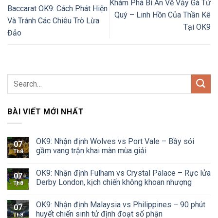
Khám Phá Bí Ẩn Về Vảy Gà Tứ
Baccarat OK9: Cách Phát Hiện
Quý – Linh Hồn Của Thần Kê
Và Tránh Các Chiêu Trò Lừa
Tại OK9
Đảo
BÀI VIẾT MỚI NHẤT
OK9: Nhận định Wolves vs Port Vale – Bầy sói
07
gầm vang trận khai màn mùa giải
Th8
OK9: Nhận định Fulham vs Crystal Palace – Rực lửa
07
Derby London, kịch chiến không khoan nhượng
Th8
OK9: Nhận định Malaysia vs Philippines – 90 phút
07
huyết chiến sinh tử định đoạt số phận
Th8