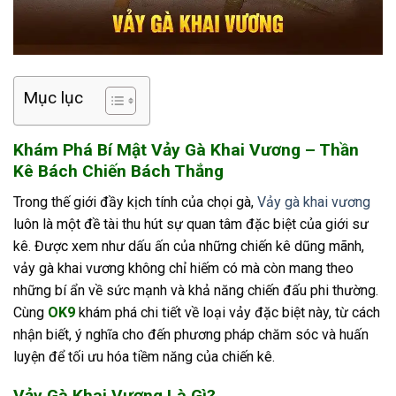
Mục lục
Khám Phá Bí Mật Vảy Gà Khai Vương – Thần
Kê Bách Chiến Bách Thắng
Trong thế giới đầy kịch tính của chọi gà,
Vảy gà khai vương
luôn là một đề tài thu hút sự quan tâm đặc biệt của giới sư
kê. Được xem như dấu ấn của những chiến kê dũng mãnh,
vảy gà khai vương không chỉ hiếm có mà còn mang theo
những bí ẩn về sức mạnh và khả năng chiến đấu phi thường.
Cùng
OK9
khám phá chi tiết về loại vảy đặc biệt này, từ cách
nhận biết, ý nghĩa cho đến phương pháp chăm sóc và huấn
luyện để tối ưu hóa tiềm năng của chiến kê.
Vảy Gà Khai Vương Là Gì?