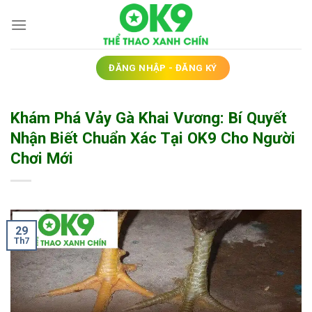
Bỏ
qua
nội
dung
ĐĂNG NHẬP - ĐĂNG KÝ
Khám Phá Vảy Gà Khai Vương: Bí Quyết
Nhận Biết Chuẩn Xác Tại OK9 Cho Người
Chơi Mới
29
Th7