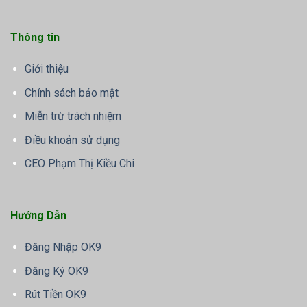
Thông tin
Giới thiệu
Chính sách bảo mật
Miễn trừ trách nhiệm
Điều khoản sử dụng
CEO Phạm Thị Kiều Chi
Hướng Dẫn
Đăng Nhập OK9
Đăng Ký OK9
Rút Tiền OK9