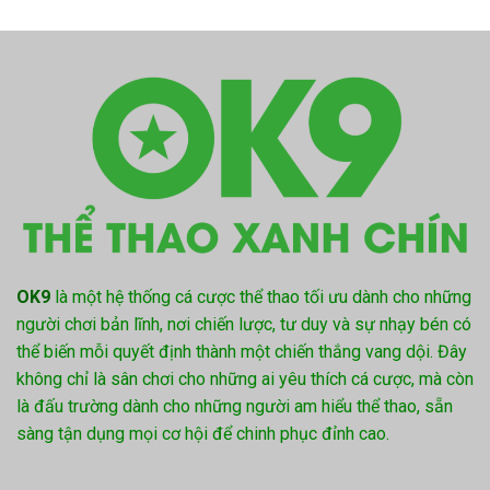
OK9
là một hệ thống cá cược thể thao tối ưu dành cho những
người chơi bản lĩnh, nơi chiến lược, tư duy và sự nhạy bén có
thể biến mỗi quyết định thành một chiến thắng vang dội. Đây
không chỉ là sân chơi cho những ai yêu thích cá cược, mà còn
là đấu trường dành cho những người am hiểu thể thao, sẵn
sàng tận dụng mọi cơ hội để chinh phục đỉnh cao.