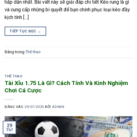
hấp dẫn nhất. Bài viết này sẽ giải đáp chi tiết Kèo rung là gì
và cung cấp những bí quyết để bạn chinh phục loại kèo đầy
kịch tính […]
TIẾP TỤC ĐỌC
→
Đăng trong
Thể thao
THỂ THAO
Tài Xỉu 1.75 Là Gì? Cách Tính Và Kinh Nghiệm
Chơi Cá Cược
ĐĂNG VÀO
29/07/2025
BỞI
ADMIN
29
Th7