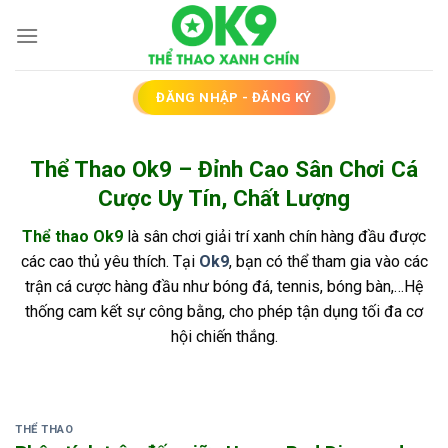
Bỏ
qua
nội
dung
ĐĂNG NHẬP - ĐĂNG KÝ
Thể Thao Ok9 – Đỉnh Cao Sân Chơi Cá
Cược Uy Tín, Chất Lượng
Thể thao Ok9
là sân chơi giải trí xanh chín hàng đầu được
các cao thủ yêu thích. Tại
Ok9
, bạn có thể tham gia vào các
trận cá cược hàng đầu như bóng đá, tennis, bóng bàn,…Hệ
thống cam kết sự công bằng, cho phép tận dụng tối đa cơ
hội chiến thắng.
THỂ THAO