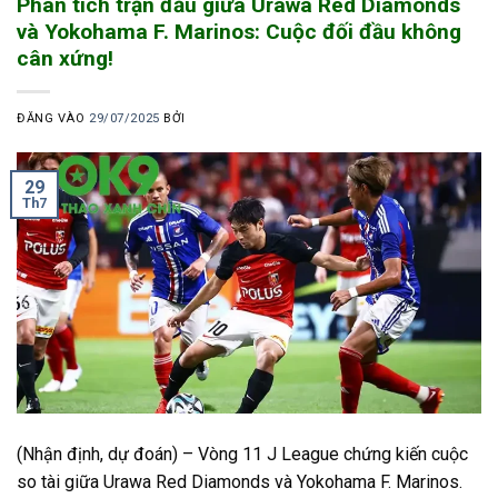
Phân tích trận đấu giữa Urawa Red Diamonds
và Yokohama F. Marinos: Cuộc đối đầu không
cân xứng!
ĐĂNG VÀO
29/07/2025
BỞI
29
Th7
(Nhận định, dự đoán) – Vòng 11 J League chứng kiến cuộc
so tài giữa Urawa Red Diamonds và Yokohama F. Marinos.