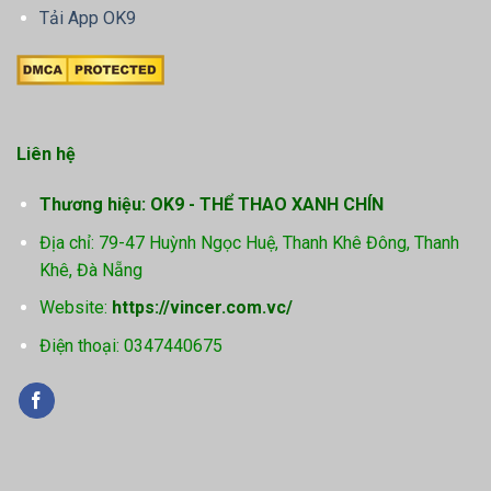
Tải App OK9
Liên hệ
Thương hiệu: OK9 - THỂ THAO XANH CHÍN
Địa chỉ: 79-47 Huỳnh Ngọc Huệ, Thanh Khê Đông, Thanh
Khê, Đà Nẵng
Website:
https://vincer.com.vc/
Điện thoại: 0347440675