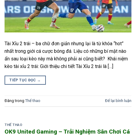
Tài Xỉu 2 trái – ba chữ đơn giản nhưng lại là từ khóa “hot”
nhất trong giới cá cược bóng đá. Liệu có những bí mật nào
ẩn sau loại kèo này mà không phải ai cũng biết? Khái niệm
kèo tài xỉu 2 trái: Giới thiệu chi tiết Tài Xỉu 2 trái là […]
TIẾP TỤC ĐỌC
→
Đăng trong
Thể thao
Để lại bình luận
THỂ THAO
OK9 United Gaming – Trải Nghiệm Sân Chơi Cá