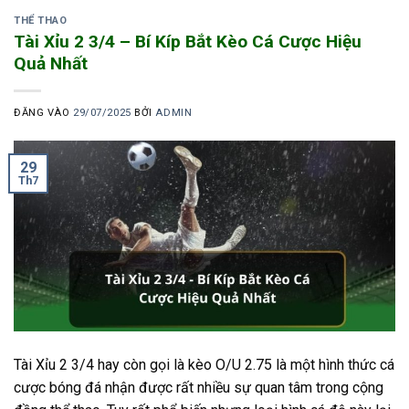
THỂ THAO
Tài Xỉu 2 3/4 – Bí Kíp Bắt Kèo Cá Cược Hiệu
Quả Nhất
ĐĂNG VÀO
29/07/2025
BỞI
ADMIN
29
Th7
Tài Xỉu 2 3/4 hay còn gọi là kèo O/U 2.75 là một hình thức cá
cược bóng đá nhận được rất nhiều sự quan tâm trong cộng