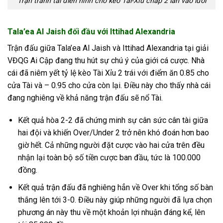
Trận tranh tài điển hình cho kèo Tài-Xỉu chấp 2 lần vào lưới
Tala’ea Al Jaish đối đầu với Ittihad Alexandria
Trận đấu giữa Tala’ea Al Jaish và Ittihad Alexandria tại giải
VĐQG Ai Cập đang thu hút sự chú ý của giới cá cược. Nhà
cái đã niêm yết tỷ lệ kèo Tài Xỉu 2 trái với điểm ăn 0.85 cho
cửa Tài và – 0.95 cho cửa còn lại. Điều này cho thấy nhà cái
đang nghiêng về khả năng trận đấu sẽ nổ Tài.
Kết quả hòa 2-2 đã chứng minh sự cân sức cân tài giữa
hai đội và khiến Over/Under 2 trở nên khó đoán hơn bao
giờ hết. Cả những người đặt cược vào hai cửa trên đều
nhận lại toàn bộ số tiền cược ban đầu, tức là 100.000
đồng.
Kết quả trận đấu đã nghiêng hẳn về Over khi tổng số bàn
thắng lên tới 3-0. Điều này giúp những người đã lựa chọn
phương án này thu về một khoản lợi nhuận đáng kể, lên