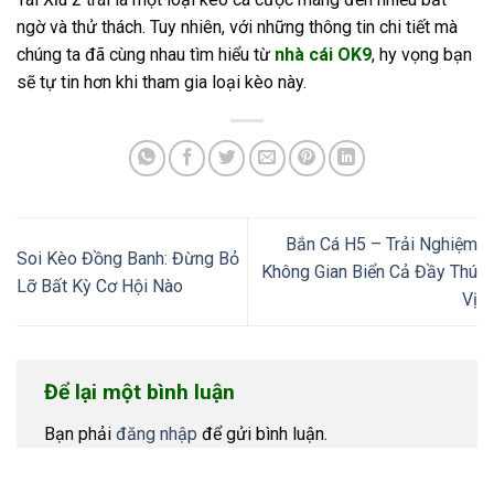
ngờ và thử thách. Tuy nhiên, với những thông tin chi tiết mà
chúng ta đã cùng nhau tìm hiểu từ
nhà cái OK9
, hy vọng bạn
sẽ tự tin hơn khi tham gia loại kèo này.
Bắn Cá H5 – Trải Nghiệm
Soi Kèo Đồng Banh: Đừng Bỏ
Không Gian Biển Cả Đầy Thú
Lỡ Bất Kỳ Cơ Hội Nào
Vị
Để lại một bình luận
Bạn phải
đăng nhập
để gửi bình luận.