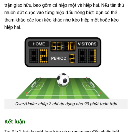
trận giao hữu, bao gồm cả hiệp một và hiệp hai. Nếu tân thủ
muốn đặt cược vào từng hiệp đấu riêng biệt, bạn có thể
tham khảo các loại kèo khác như kèo hiệp một hoặc kèo
hiệp hai.
Over/Under chấp 2 chỉ áp dụng cho 90 phút toàn trận
Kết luận
Tài Xỉu 2 trái là một loại kèo cá cược mang đến nhiều bất