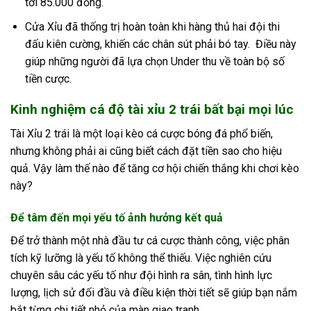
tới 85.000 đồng.
Cửa Xỉu đã thống trị hoàn toàn khi hàng thủ hai đội thi
đấu kiên cường, khiến các chân sút phải bó tay. Điều này
giúp những người đã lựa chọn Under thu về toàn bộ số
tiền cược.
Kinh nghiệm cá độ tài xỉu 2 trái bất bại mọi lúc
Tài Xỉu 2 trái là một loại kèo cá cược bóng đá phổ biến,
nhưng không phải ai cũng biết cách đặt tiền sao cho hiệu
quả. Vậy làm thế nào để tăng cơ hội chiến thắng khi chơi kèo
này?
Để tâm đến mọi yếu tố ảnh hưởng kết quả
Để trở thành một nhà đầu tư cá cược thành công, việc phân
tích kỹ lưỡng là yếu tố không thể thiếu. Việc nghiên cứu
chuyên sâu các yếu tố như đội hình ra sân, tình hình lực
lượng, lịch sử đối đầu và điều kiện thời tiết sẽ giúp bạn nắm
bắt từng chi tiết nhỏ của màn giao tranh.