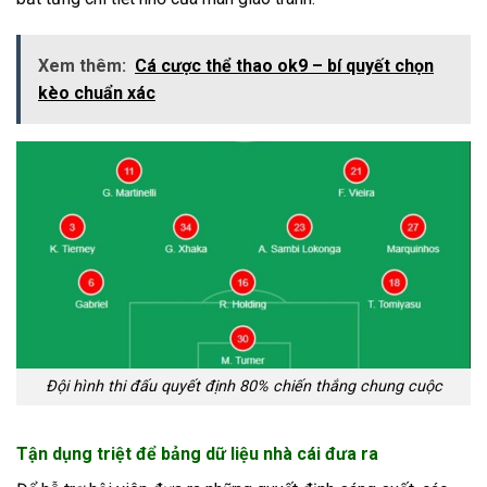
Xem thêm:
Cá cược thể thao ok9 – bí quyết chọn
kèo chuẩn xác
Đội hình thi đấu quyết định 80% chiến thắng chung cuộc
Tận dụng triệt để bảng dữ liệu nhà cái đưa ra