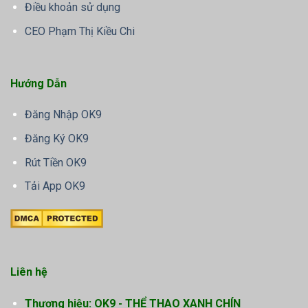
Điều khoản sử dụng
CEO Phạm Thị Kiều Chi
Hướng Dẫn
Đăng Nhập OK9
Đăng Ký OK9
Rút Tiền OK9
Tải App OK9
Liên hệ
Thương hiệu: OK9 - THỂ THAO XANH CHÍN