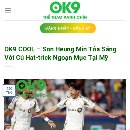
Bỏ
qua
nội
dung
ĐĂNG NHẬP - ĐĂNG KÝ
OK9 COOL – Son Heung Min Tỏa Sáng
Với Cú Hat-trick Ngoạn Mục Tại Mỹ
18
Th9