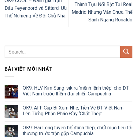
OK9 COOL – Đánh giá Trận
Thành Tựu Nổi Bật Tại Real
Đấu Feyenoord và Sittard: Ưu
Madrid Nhưng Vẫn Chưa Thể
Thế Nghiêng Về Đội Chủ Nhà
Sánh Ngang Ronaldo
BÀI VIẾT MỚI NHẤT
OK9: HLV Kim Sang-sik ra ‘mệnh lệnh thép’ cho ĐT
06
Việt Nam trước thềm đại chiến Campuchia
Th8
OK9: AFF Cup Bị Xem Nhẹ, Tiền Vệ ĐT Việt Nam
06
Lên Tiếng Phản Pháo Đầy ‘Chất Thép’
Th8
OK9: Hai Long tuyên bố đanh thép, chốt mục tiêu tối
06
thượng trước trận gặp Campuchia
Th8