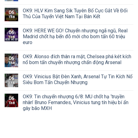
OK9: HLV Kim Sang Sik Tuyên Bố Cực Gắt Về Đối
06
Thủ Của Tuyển Việt Nam Tại Bán Kết
Th8
OK9: HERE WE GO! Chuyển nhượng ngã ngũ, Real
06
Madrid chốt hạ bến đỗ mới cho bom tấn 60 triệu
Th8
euro
OK9: Alonso đích thân ra mặt, Chelsea phá két kích
06
nổ bom tấn chuyển nhượng chấn động Arsenal
Th8
OK9: Vinicius Bật Đèn Xanh, Arsenal Tự Tin Kích Nổ
06
Siêu Bom Tấn Chuyển Nhượng
Th8
OK9: Tin chuyển nhượng 6/8: MU chốt hạ ‘truyền
06
nhân’ Bruno Fernandes, Vinicius tung tín hiệu bí ẩn
Th8
gây bão MXH