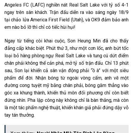
Angeles FC (LAFC) nghiền nát Real Salt Lake với tỷ số 4-1
ngay trên sân khách. Trận đấu diễn ra vào sáng ngày 18/9
tại chảo lửa America First Field (Utah), và OK9 đảm bảo anh
em nào bỏ lỡ thì chỉ có tiếc hùi hụi!
Ngay từ tiếng còi khai cuộc, Son Heung Min đã cho thấy
đẳng cấp khác biệt. Phút thứ 3, như một cơn lốc, anh bứt tốc
loại bỏ hàng phòng ngự Real Salt Lake và tung cú dứt điểm
chân phải không thể cản phá, mở tỷ số trận đấu. Chỉ 13 phút
sau, Son lại khiến cả sân vận động phải “ồ à” với một siêu
phẩm để đời. Nhận bóng từ ngoài vòng cấm, anh vẽ một
đường cong tuyệt mỹ bằng chân phải, bóng găm thẳng vào
góc xa khung thành, khiến thủ môn đối phương chỉ còn biết
đứng nhìn. Pha lập công này không chỉ là bàn thắng, mà còn
là một tác phẩm nghệ thuật, khiến khán giả phải đứng dậy vỗ
tay tán thưởng.