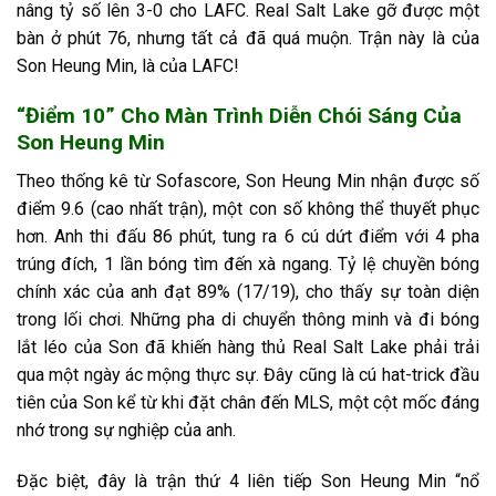
nâng tỷ số lên 3-0 cho LAFC. Real Salt Lake gỡ được một
bàn ở phút 76, nhưng tất cả đã quá muộn. Trận này là của
Son Heung Min, là của LAFC!
“Điểm 10” Cho Màn Trình Diễn Chói Sáng Của
Son Heung Min
Theo thống kê từ Sofascore, Son Heung Min nhận được số
điểm 9.6 (cao nhất trận), một con số không thể thuyết phục
hơn. Anh thi đấu 86 phút, tung ra 6 cú dứt điểm với 4 pha
trúng đích, 1 lần bóng tìm đến xà ngang. Tỷ lệ chuyền bóng
chính xác của anh đạt 89% (17/19), cho thấy sự toàn diện
trong lối chơi. Những pha di chuyển thông minh và đi bóng
lắt léo của Son đã khiến hàng thủ Real Salt Lake phải trải
qua một ngày ác mộng thực sự. Đây cũng là cú hat-trick đầu
tiên của Son kể từ khi đặt chân đến MLS, một cột mốc đáng
nhớ trong sự nghiệp của anh.
Đặc biệt, đây là trận thứ 4 liên tiếp Son Heung Min “nổ