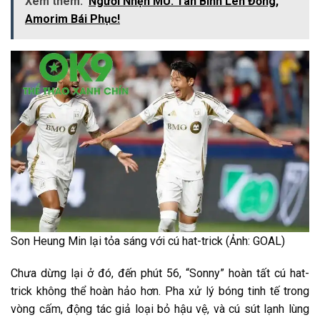
Xem thêm:
Người Nhện MU: Tân Binh Lên Đồng,
Amorim Bái Phục!
Son Heung Min lại tỏa sáng với cú hat-trick (Ảnh: GOAL)
Chưa dừng lại ở đó, đến phút 56, “Sonny” hoàn tất cú hat-
trick không thể hoàn hảo hơn. Pha xử lý bóng tinh tế trong
vòng cấm, động tác giả loại bỏ hậu vệ, và cú sút lạnh lùng