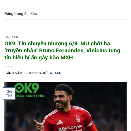
Đăng trong
Soi Kèo
SOI KÈO
OK9: Tin chuyển nhượng 6/8: MU chốt hạ
‘truyền nhân’ Bruno Fernandes, Vinicius tung
tín hiệu bí ẩn gây bão MXH
ĐĂNG VÀO
06/08/2026
BỞI
ADMIN
06
Th8