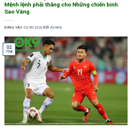
Mệnh lệnh phải thắng cho Những chiến binh
Sao Vàng
ĐĂNG VÀO
02/08/2026
BỞI
ADMIN
02
Th8