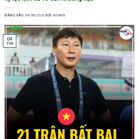
ĐĂNG VÀO
04/08/2026
BỞI
ADMIN
04
Th8