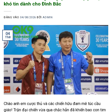
khó tin dành cho Đình Bắc
ĐĂNG VÀO
04/08/2026
BỞI
ADMIN
04
Th8
Chào anh em cược thủ và các chiến hữu đam mê túc cầu
giáo! Trận đại chiến vừa qua chắc hẳn đã khiến bao con tim