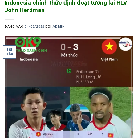
Indonesia chính thức định đoạt tương lai HLV
John Herdman
ĐĂNG VÀO
04/08/2026
BỞI
ADMIN
04
Th8