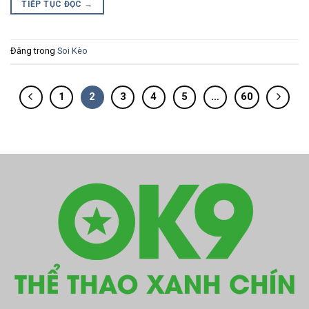
TIẾP TỤC ĐỌC
→
Đăng trong
Soi Kèo
1
2
3
4
5
…
60