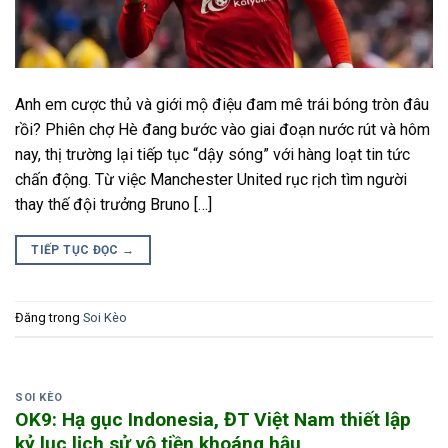
Anh em cược thủ và giới mộ điệu đam mê trái bóng tròn đâu
rồi? Phiên chợ Hè đang bước vào giai đoạn nước rút và hôm
nay, thị trường lại tiếp tục “dậy sóng” với hàng loạt tin tức
chấn động. Từ việc Manchester United rục rịch tìm người
thay thế đội trưởng Bruno […]
TIẾP TỤC ĐỌC
→
Đăng trong
Soi Kèo
SOI KÈO
OK9: Hạ gục Indonesia, ĐT Việt Nam thiết lập
kỷ lục lịch sử vô tiền khoáng hậu