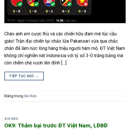
Chào anh em cược thủ và các chiến hữu đam mê túc cầu
giáo! Trận đại chiến tại chảo lửa Pakansari vừa qua chắc
chắn đã làm nức lòng hàng triệu người hâm mộ. ĐT Việt Nam
không chỉ nghiền nát Indonesia với tỷ số 3-0 trắng bảng mà
còn chễm chệ vươn lên đỉnh […]
TIẾP TỤC ĐỌC
→
Đăng trong
Soi Kèo
SOI KÈO
OK9: Thảm bại trước ĐT Việt Nam, LĐBĐ