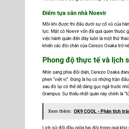
Điểm tựa sân nhà Noevir
Mỗi khi được thi đấu dưới sự cổ vũ của hà
lực. Mặt cỏ Noevir vốn đã quá quen thuộc gi
việc hành quân đến đây luôn là một thử thác
khiến các đôi chân của Cerezo Osaka trở nê
Phong độ thực tế và lịch 
Nhìn sang phía đối diện, Cerezo Osaka đan
phen “việt vị”. Đúng là họ có những trận đ
sau đó lại có thể dễ dàng gục ngã trước n
Grampus. Sự thiếu nhất quán này chính là “
Xem thêm:
OK9 COOL - Phân tích trậ
Lịch sử đối đầu giữa hai đội trong quá khứ