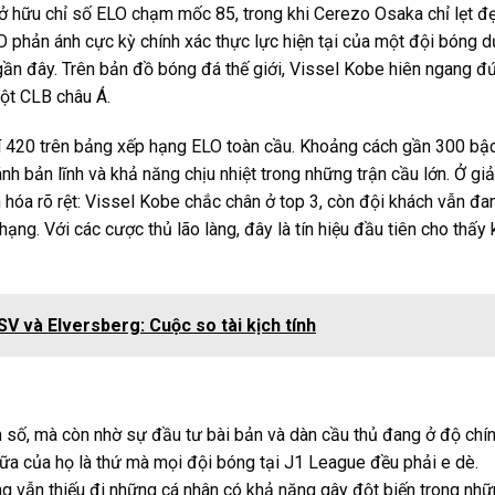
ở hữu chỉ số ELO chạm mốc 85, trong khi Cerezo Osaka chỉ lẹt đẹ
O phản ánh cực kỳ chính xác thực lực hiện tại của một đội bóng 
 gần đây. Trên bản đồ bóng đá thế giới, Vissel Kobe hiên ngang đ
một CLB châu Á.
rí 420 trên bảng xếp hạng ELO toàn cầu. Khoảng cách gần 300 bậ
h bản lĩnh và khả năng chịu nhiệt trong những trận cầu lớn. Ở giả
n hóa rõ rệt: Vissel Kobe chắc chân ở top 3, còn đội khách vẫn đa
hạng. Với các cược thủ lão làng, đây là tín hiệu đầu tiên cho thấy
SV và Elversberg: Cuộc so tài kịch tính
số, mà còn nhờ sự đầu tư bài bản và dàn cầu thủ đang ở độ chí
ữa của họ là thứ mà mọi đội bóng tại J1 League đều phải e dè.
g vẫn thiếu đi những cá nhân có khả năng gây đột biến trong nh