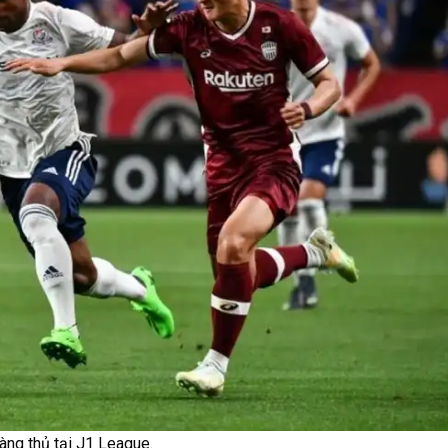
àng thủ tại J1 League.