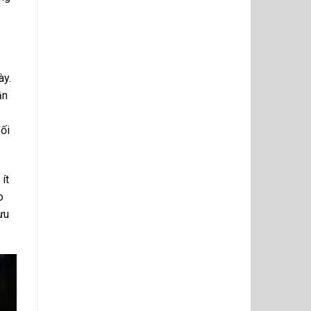
ày.
ần
ối
ít
o
ưu