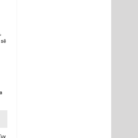
,
 sẽ
a
Tuy