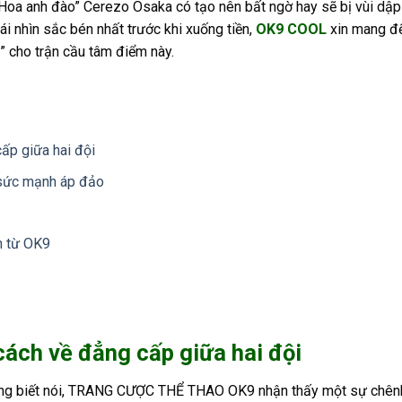
“Hoa anh đào” Cerezo Osaka có tạo nên bất ngờ hay sẽ bị vùi dập 
ái nhìn sắc bén nhất trước khi xuống tiền,
OK9 COOL
xin mang đ
” cho trận cầu tâm điểm này.
ấp giữa hai đội
 sức mạnh áp đảo
n từ OK9
ách về đẳng cấp giữa hai đội
hưng biết nói, TRANG CƯỢC THỂ THAO OK9 nhận thấy một sự chên