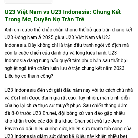
U23 Việt Nam vs U23 Indonesia: Chung Kết
Trong Mơ, Duyên Nợ Tràn Trề
Anh em cược thủ chắc chắn không thể bỏ qua trận chung kết
U23 Đông Nam Á 2025 giữa U23 Việt Nam và U23
Indonesia. Đây không chỉ là trận đấu tranh ngôi vô địch mà
còn là cuộc chiến của danh dự và lòng kiêu hãnh. U23
Indonesia đang nung nấu quyết tâm phục hận sau thất bại
nghiệt ngã trên chấm luân lưu ở trận chung kết năm 2023.
Liệu họ có thành công?
U23 Indonesia đến với giải đấu năm nay với tư cách chủ nhà
và đội hình được đánh giá rất cao. Tuy nhiên, màn trình diễn
của họ lại chưa thực sự thuyết phục. Sau chiến thắng đậm
đà 8-0 trước U23 Brunei, đội bóng xứ vạn đảo gặp nhiều
khó khăn trước các đối thủ khác. Chân sút chủ lực Jens
Raven có dấu hiệu xuống sức, khiến sức mạnh tấn công của
U23 Indonesia giảm sút đáng kể. Điều này khiến nhiều bet