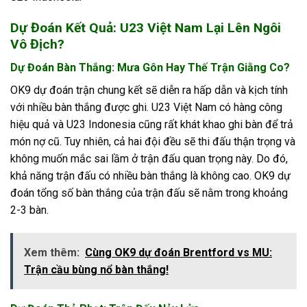
Dự Đoán Kết Quả: U23 Việt Nam Lại Lên Ngôi
Vô Địch?
Dự Đoán Bàn Thắng: Mưa Gôn Hay Thế Trận Giằng Co?
OK9 dự đoán trận chung kết sẽ diễn ra hấp dẫn và kịch tính
với nhiều bàn thắng được ghi. U23 Việt Nam có hàng công
hiệu quả và U23 Indonesia cũng rất khát khao ghi bàn để trả
món nợ cũ. Tuy nhiên, cả hai đội đều sẽ thi đấu thận trọng và
không muốn mắc sai lầm ở trận đấu quan trọng này. Do đó,
khả năng trận đấu có nhiều bàn thắng là không cao. OK9 dự
đoán tổng số bàn thắng của trận đấu sẽ nằm trong khoảng
2-3 bàn.
Xem thêm:
Cùng OK9 dự đoán Brentford vs MU:
Trận cầu bùng nổ bàn thắng!