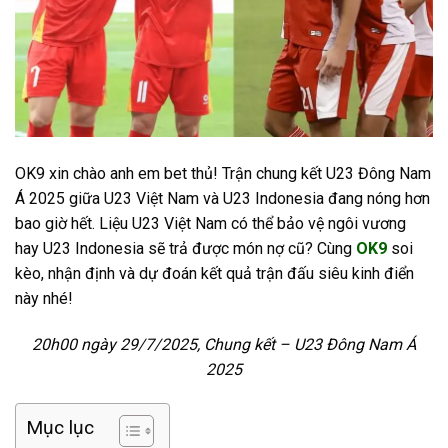
OK9 xin chào anh em bet thủ! Trận chung kết U23 Đông Nam
Á 2025 giữa U23 Việt Nam và U23 Indonesia đang nóng hơn
bao giờ hết. Liệu U23 Việt Nam có thể bảo vệ ngôi vương
hay U23 Indonesia sẽ trả được món nợ cũ? Cùng
OK9
soi
kèo, nhận định và dự đoán kết quả trận đấu siêu kinh điển
này nhé!
20h00 ngày 29/7/2025, Chung kết – U23 Đông Nam Á
2025
Mục lục