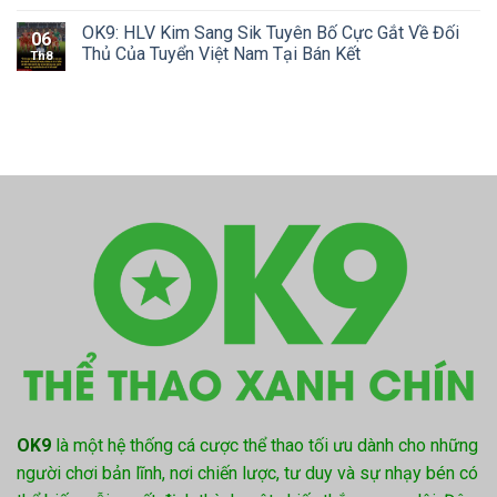
OK9: HLV Kim Sang Sik Tuyên Bố Cực Gắt Về Đối
06
Thủ Của Tuyển Việt Nam Tại Bán Kết
Th8
OK9
là một hệ thống cá cược thể thao tối ưu dành cho những
người chơi bản lĩnh, nơi chiến lược, tư duy và sự nhạy bén có