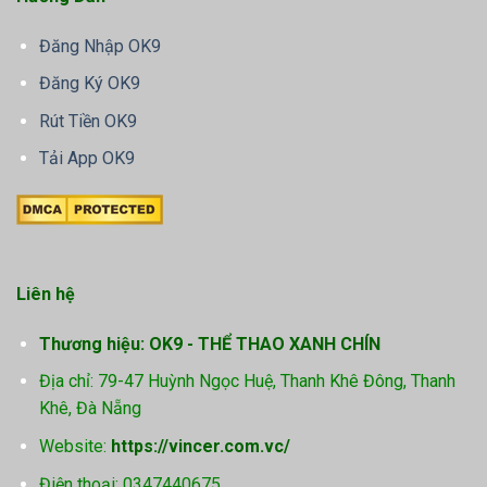
Đăng Nhập OK9
Đăng Ký OK9
Rút Tiền OK9
Tải App OK9
Liên hệ
Thương hiệu: OK9 - THỂ THAO XANH CHÍN
Địa chỉ: 79-47 Huỳnh Ngọc Huệ, Thanh Khê Đông, Thanh
Khê, Đà Nẵng
Website:
https://vincer.com.vc/
Điện thoại: 0347440675