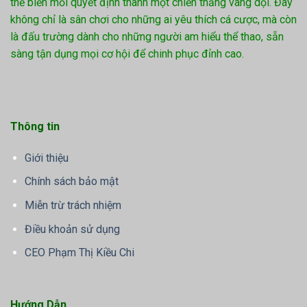
thể biến mỗi quyết định thành một chiến thắng vang dội. Đây
không chỉ là sân chơi cho những ai yêu thích cá cược, mà còn
là đấu trường dành cho những người am hiểu thể thao, sẵn
sàng tận dụng mọi cơ hội để chinh phục đỉnh cao.
Thông tin
Giới thiệu
Chính sách bảo mật
Miễn trừ trách nhiệm
Điều khoản sử dụng
CEO Phạm Thị Kiều Chi
Hướng Dẫn