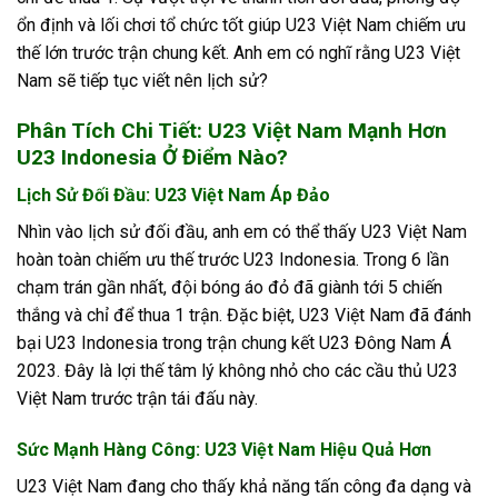
ổn định và lối chơi tổ chức tốt giúp U23 Việt Nam chiếm ưu
thế lớn trước trận chung kết. Anh em có nghĩ rằng U23 Việt
Nam sẽ tiếp tục viết nên lịch sử?
Phân Tích Chi Tiết: U23 Việt Nam Mạnh Hơn
U23 Indonesia Ở Điểm Nào?
Lịch Sử Đối Đầu: U23 Việt Nam Áp Đảo
Nhìn vào lịch sử đối đầu, anh em có thể thấy U23 Việt Nam
hoàn toàn chiếm ưu thế trước U23 Indonesia. Trong 6 lần
chạm trán gần nhất, đội bóng áo đỏ đã giành tới 5 chiến
thắng và chỉ để thua 1 trận. Đặc biệt, U23 Việt Nam đã đánh
bại U23 Indonesia trong trận chung kết U23 Đông Nam Á
2023. Đây là lợi thế tâm lý không nhỏ cho các cầu thủ U23
Việt Nam trước trận tái đấu này.
Sức Mạnh Hàng Công: U23 Việt Nam Hiệu Quả Hơn
U23 Việt Nam đang cho thấy khả năng tấn công đa dạng và