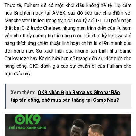
Thực tế, Fulham đã có một khởi đầu không hề tệ. Họ cầm
hòa Brighton ngay tại AMEX, sau đó tiếp tục chia điểm với
Manchester United trong trận cầu có tỷ số 1-1. Dù phải nhận
thất bại 0-2 trước Chelsea, nhưng màn trình diễn của Fulham
vẫn cho thấy những tín hiệu tích cực. Lối chơi kỷ luật và khả
năng thích ứng chiến thuật linh hoạt chính là điểm mạnh của
đội bóng này. Sự xuất hiện của những tân binh như Samu
Chukwueze hay Kevin hứa hẹn sẽ mang đến sự đột biến cho
hàng công. OK9 đánh giá cao sự chuẩn bị của Fulham cho
trận đấu này.
Xem thêm:
OK9 Nhận Định Barca vs Girona: Bão
táp tấn công, chờ mưa bàn thắng tại Camp Nou?