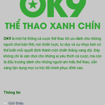
OK9
là một hệ thống cá cược thể thao tối ưu dành cho những
người chơi bản lĩnh, nơi chiến lược, tư duy và sự nhạy bén có
thể biến mỗi quyết định thành một chiến thắng vang dội. Đây
không chỉ là sân chơi cho những ai yêu thích cá cược, mà còn
là đấu trường dành cho những người am hiểu thể thao, sẵn
sàng tận dụng mọi cơ hội để chinh phục đỉnh cao.
Thông tin
Giới thiệu