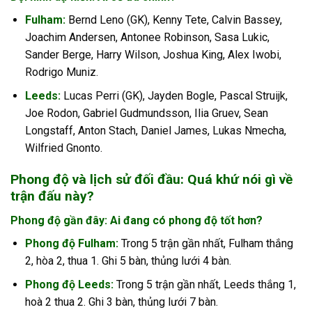
Fulham:
Bernd Leno (GK), Kenny Tete, Calvin Bassey,
Joachim Andersen, Antonee Robinson, Sasa Lukic,
Sander Berge, Harry Wilson, Joshua King, Alex Iwobi,
Rodrigo Muniz.
Leeds:
Lucas Perri (GK), Jayden Bogle, Pascal Struijk,
Joe Rodon, Gabriel Gudmundsson, Ilia Gruev, Sean
Longstaff, Anton Stach, Daniel James, Lukas Nmecha,
Wilfried Gnonto.
Phong độ và lịch sử đối đầu: Quá khứ nói gì về
trận đấu này?
Phong độ gần đây: Ai đang có phong độ tốt hơn?
Phong độ Fulham:
Trong 5 trận gần nhất, Fulham thắng
2, hòa 2, thua 1. Ghi 5 bàn, thủng lưới 4 bàn.
Phong độ Leeds:
Trong 5 trận gần nhất, Leeds thắng 1,
hoà 2 thua 2. Ghi 3 bàn, thủng lưới 7 bàn.