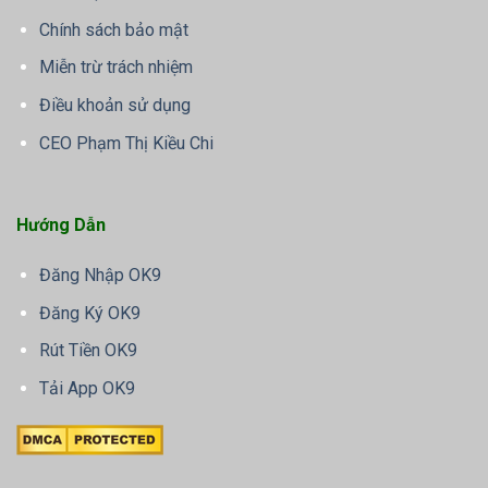
Chính sách bảo mật
Miễn trừ trách nhiệm
Điều khoản sử dụng
CEO Phạm Thị Kiều Chi
Hướng Dẫn
Đăng Nhập OK9
Đăng Ký OK9
Rút Tiền OK9
Tải App OK9