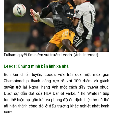
Fulham quyết tìm nièm vui trước Leeds. (Ảnh: Internet)
Leeds: Chứng minh bản lĩnh xa nhà
Bên kia chiến tuyến, Leeds vừa trải qua một mùa giải
Championship thành công rực rỡ với 100 điểm và giành
quyền trở lại Ngoại hạng Anh một cách đầy thuyết phục.
Dưới sự dẫn dắt của HLV Daniel Farke, “The Whites” tiếp
tục thể hiện sự gắn kết và phong độ ổn định. Liệu họ có thể
tái hiện thành công đó ở đấu trường khắc nghiệt nhất hành
tinh?