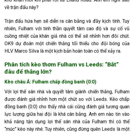
về trận đấu này?
Trận đấu hứa hẹn sẽ diễn ra cân bằng và đầy kịch tính. Tuy
nhiên, Fulham với tinh thần quyết tâm cao độ và sự cổ vũ
cuồng nhiệt của khán giả nhà có thể sẽ nhỉnh hơn đôi chút.
OK9 dự đoán một chiến thắng tối thiểu cho đội bóng của
HLV Marco Silva là một kịch bản hoàn toàn có thể xảy ra.
Phân tích kèo thơm Fulham vs Leeds: “Bắt”
đâu để thắng lớn?
Kèo châu Á: Fulham chấp đồng banh (0:0)
Với lợi thế sân nhà và quyết tâm giành chiến thắng, Fulham
được đánh giá nhỉnh hơn một chút so với Leeds. Kèo chấp
đồng banh (0:0) cho thấy nhà cái cũng đánh giá tương quan
lực lượng giữa hai đội là khá cân bằng. Anh em nào tin vào
khả năng tận dụng lợi thế sân nhà của Fulham thì có thể
“múc” kèo này nhé. Tuy nhiên, cũng đừng quên Leeds là một