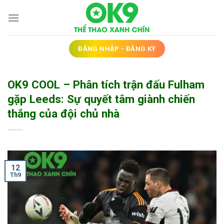
Bỏ
qua
nội
dung
ĐĂNG NHẬP - ĐĂNG KÝ
OK9 COOL – Phân tích trận đấu Fulham
gặp Leeds: Sự quyết tâm giành chiến
thắng của đội chủ nhà
12
Th9