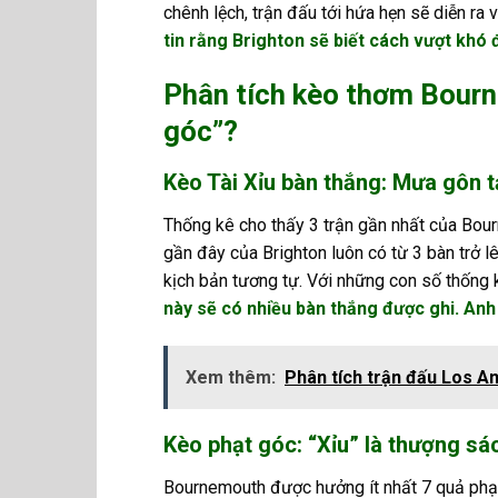
chênh lệch, trận đấu tới hứa hẹn sẽ diễn ra 
tin rằng Brighton sẽ biết cách vượt khó đ
Phân tích kèo thơm Bourne
góc”?
Kèo Tài Xỉu bàn thắng: Mưa gôn tạ
Thống kê cho thấy 3 trận gần nhất của Bourn
gần đây của Brighton luôn có từ 3 bàn trở l
kịch bản tương tự. Với những con số thống 
này sẽ có nhiều bàn thắng được ghi. Anh
Xem thêm:
Phân tích trận đấu Los A
Kèo phạt góc: “Xỉu” là thượng sá
Bournemouth được hưởng ít nhất 7 quả phạt 