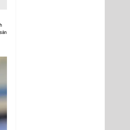
nh
 sân