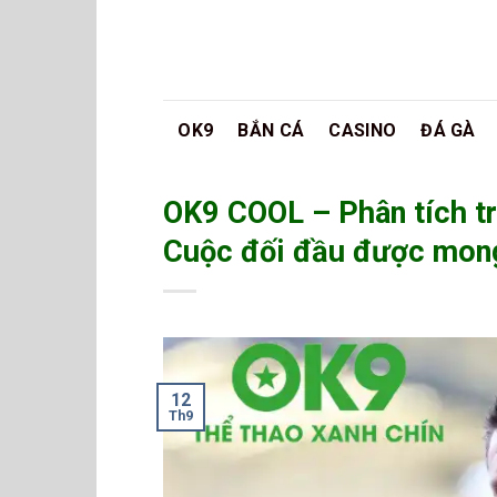
Bỏ
qua
nội
dung
OK9
BẮN CÁ
CASINO
ĐÁ GÀ
OK9 COOL – Phân tích t
Cuộc đối đầu được mon
12
Th9