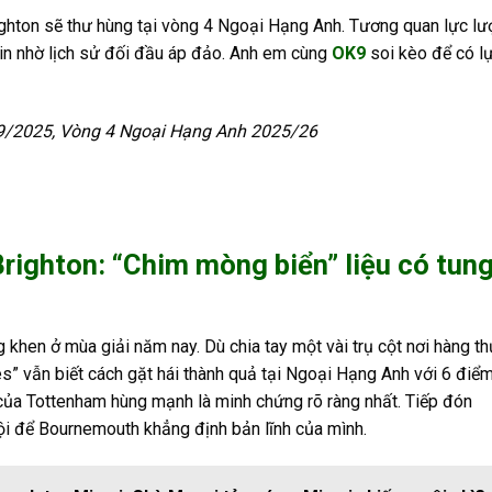
ghton sẽ thư hùng tại vòng 4 Ngoại Hạng Anh. Tương quan lực l
tin nhờ lịch sử đối đầu áp đảo. Anh em cùng
OK9
soi kèo để có l
9/2025,
Vòng 4 Ngoại Hạng Anh 2025/26
righton: “Chim mòng biển” liệu có tun
khen ở mùa giải năm nay. Dù chia tay một vài trụ cột nơi hàng th
s” vẫn biết cách gặt hái thành quả tại Ngoại Hạng Anh với 6 điể
của Tottenham hùng mạnh là minh chứng rõ ràng nhất. Tiếp đón
hội để Bournemouth khẳng định bản lĩnh của mình.