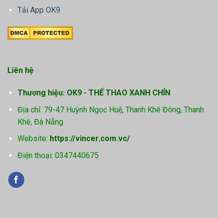
Tải App OK9
Liên hệ
Thương hiệu: OK9 - THỂ THAO XANH CHÍN
Địa chỉ: 79-47 Huỳnh Ngọc Huệ, Thanh Khê Đông, Thanh
Khê, Đà Nẵng
Website:
https://vincer.com.vc/
Điện thoại: 0347440675