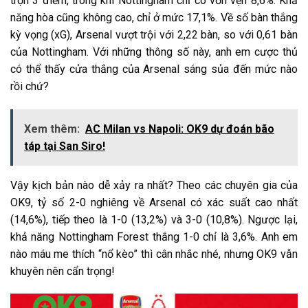
trọn 3 điểm, trong khi Nottingham chỉ có vỏn vẹn 8,6%. Khả
năng hòa cũng không cao, chỉ ở mức 17,1%. Về số bàn thắng
kỳ vọng (xG), Arsenal vượt trội với 2,22 bàn, so với 0,61 bàn
của Nottingham. Với những thông số này, anh em cược thủ
có thể thấy cửa thắng của Arsenal sáng sủa đến mức nào
rồi chứ?
Xem thêm:
AC Milan vs Napoli: OK9 dự đoán bão
táp tại San Siro!
Vậy kịch bản nào dễ xảy ra nhất? Theo các chuyên gia của
OK9, tỷ số 2-0 nghiêng về Arsenal có xác suất cao nhất
(14,6%), tiếp theo là 1-0 (13,2%) và 3-0 (10,8%). Ngược lại,
khả năng Nottingham Forest thắng 1-0 chỉ là 3,6%. Anh em
nào máu me thích “nổ kèo” thì cân nhắc nhé, nhưng OK9 vẫn
khuyên nên cẩn trọng!