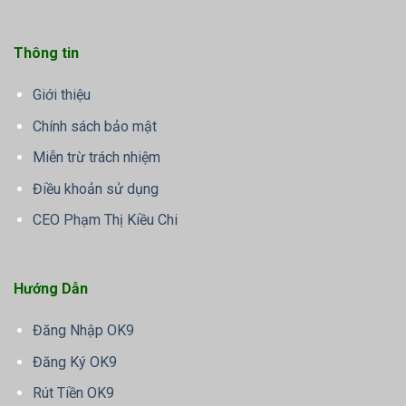
Thông tin
Giới thiệu
Chính sách bảo mật
Miễn trừ trách nhiệm
Điều khoản sử dụng
CEO Phạm Thị Kiều Chi
Hướng Dẫn
Đăng Nhập OK9
Đăng Ký OK9
Rút Tiền OK9