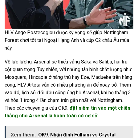
HLV Ange Postecoglou được kỳ vọng sẽ giúp Nottingham
Forest chơi tốt tại Ngoại Hạng Anh và cúp C2 châu Âu mùa
này.
Về lực lượng, Arsenal sẽ thiếu vắng Saka và Saliba, hai trụ
cột quan trọng. Tuy nhiên, với những tân binh chất lượng như
Mosquera, Hincapie ở hàng thủ hay Eze, Madueke trên hàng
công, HLV Arteta vẫn có nhiều phương án để xoay sở. Thêm
vào đó, lịch sử đối đầu cũng ủng hộ Arsenal, khi họ thắng 3
và hòa 1 trong 4 lần chạm trán gần nhất với Nottingham.
Theo các chuyên gia của OK9,
đặt niềm tin vào một chiến
thắng cho Arsenal là hoàn toàn có cơ sở.
Xem thêm:
OK9: Nhận định Fulham vs Crystal