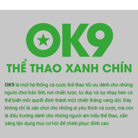
OK9
là một hệ thống cá cược thể thao tối ưu dành cho những
người chơi bản lĩnh, nơi chiến lược, tư duy và sự nhạy bén có
thể biến mỗi quyết định thành một chiến thắng vang dội. Đây
không chỉ là sân chơi cho những ai yêu thích cá cược, mà còn
là đấu trường dành cho những người am hiểu thể thao, sẵn
sàng tận dụng mọi cơ hội để chinh phục đỉnh cao.