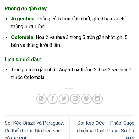
Phong độ gần đây:
Argentina:
Thắng cả 5 trận gần nhất, ghi 9 bàn và chỉ
thủng lưới 1 lần.
Colombia:
Hòa 2 và thua 3 trong 5 trận gần nhất, ghi 5
bàn và thủng lưới 8 lần.
Lịch sử đối đầu:
Trong 5 trận gần nhất, Argentina thắng 2, hòa 2 và thua 1
trước Colombia.
Soi Kèo Brazil và Paraguay:
Soi Kèo Đức – Pháp: Cuộc
Ưu thế khi thi đấu trên sân
chiến Vì Danh Dự và Sự Tự
của Brazil
Hào