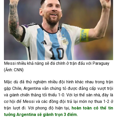
Messi nhiều khả năng sẽ đá chính ở trận đấu với Paraguay
(Ảnh: CNN)
Mặc dù đã thử nghiệm nhiều đội hình khác nhau trong trận
gặp Chile, Argentina vẫn chứng tỏ được đẳng cấp vượt trội
và giành chiến thắng tối thiểu 1-0. Với lợi thế sân nhà, đây là
cơ hội để Messi và các đồng đội trả lại món nợ thua 1-2 ở
trận lượt đi. Với phong độ hiện tại,
hoàn toàn có thể tin
tưởng Argentina sẽ giành trọn 3 điểm.