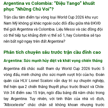
Argentina vs Colombia: “Điệu Tango” khuất
phục “Những Chú Voi”?
Trận cầu tâm điểm tại vòng loại World Cup 2026 khu vực
Nam Mỹ không gì khác ngoài cuộc đối đầu giữa nhà ĐKVĐ
thế giới Argentina và Colombia. Liệu Messi và các đồng đội
có thể tiếp tục khẳng định vị thế số 1, hay Colombia sẽ tạo
nên bất ngờ ngay trên đất Argentina?
Phân tích chuyên sâu trước trận cầu đỉnh cao
Argentina: Sức mạnh hủy diệt và khát vọng chiến thắng
Argentina đã chắc suất tham dự World Cup 2026 trước 5
vòng đấu, minh chứng cho sức mạnh vượt trội của họ. Đoàn
quân của HLV Lionel Scaloni vẫn duy trì sự chuyên nghiệp,
thể hiện qua 2 chiến thắng thuyết phục trước Brazil và Chile.
Với 34 điểm sau 15 trận, ngôi đầu bảng đã nằm chắc trong
tay Argentina. Tuy nhiên, với tinh thần của nhà vô địch,
“Albiceleste” chắc chắn sẽ không khoan nhượng trước