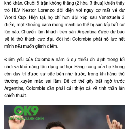
khó khăn. Chuỗi 5 trận không thắng (2 hòa, 3 thua) khiến thầy
trò HLV Nestor Lorenzo đối diện với nguy cơ mất vé dự
World Cup. Hiện tại, họ chỉ hơn đội xếp sau Venezuela 3
điểm, một khoảng cách mong manh có thể bị san lấp bất cứ
lúc nào. Chuyến làm khách trên sân Argentina được dự báo
sẽ là thử thách cực đại, đòi hỏi Colombia phải nỗ lực hết
mình nếu muốn giành điểm.
Điểm yếu của Colombia nằm ở sự thiếu ổn định trong lối
chơi và khả năng tận dụng cơ hội. Hàng công của họ không
còn duy trì được sự sắc bén như trước, trong khi hàng thủ
thường xuyên mắc sai lầm. Để có thể gây bất ngờ trước
Argentina, Colombia cần phải cải thiện cả về tinh thần lẫn
chiến thuật.