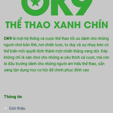
OK9
là một hệ thống cá cược thể thao tối ưu dành cho những
người chơi bản lĩnh, nơi chiến lược, tư duy và sự nhạy bén có
thể biến mỗi quyết định thành một chiến thắng vang dội. Đây
không chỉ là sân chơi cho những ai yêu thích cá cược, mà còn
là đấu trường dành cho những người am hiểu thể thao, sẵn
sàng tận dụng mọi cơ hội để chinh phục đỉnh cao.
Thông tin
Giới thiệu