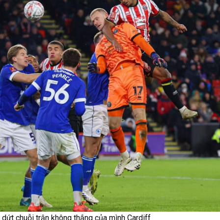
 dứt chuỗi trận không thắng của mình Cardiff