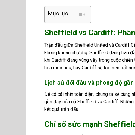
Mục lục
Sheffield vs Cardiff: Phâ
Trận đấu giữa Sheffield United và Cardiff C
không khoan nhượng. Sheffield đang tràn đầy
khi Cardiff đang vùng vẫy trong cuộc chiến 
hóa mục tiêu, hay Cardiff sẽ tạo nên bất ng
Lịch sử đối đầu và phong độ gần
Để có cái nhìn toàn diện, chúng ta sẽ cùng
gần đây của cả Sheffield và Cardiff. Những 
kết quả trận đấu.
Chỉ số sức mạnh Sheffield