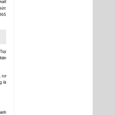
mall
 sức
 365
 Tuy
diện
, cơ
g là
ranh