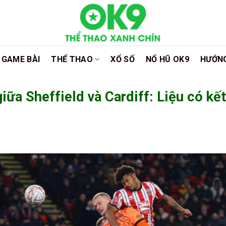
GAME BÀI
THỂ THAO
XỔ SỐ
NỔ HŨ OK9
HƯỚN
iữa Sheffield và Cardiff: Liệu có kết