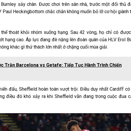
 Burnley sảy chân. Được chơi trên sân nhà, trước một đối thủ 
V Paul Heckingbottom chắc chắn không muốn bỏ lỡ cơ hội giành 
a thể thoát khỏi nhóm xuống hạng. Sau 42 vòng, họ chỉ có đượ
ớt hạng cao. Áp lực đang đè nặng lên đoàn quân của HLV Erol Bu
ông khác gì thử thách lớn nhất ở chặng cuối mùa giải.
 Trận Barcelona vs Getafe: Tiếp Tục Hành Trình Chiến
iến đấu, Sheffield hoàn toàn vượt trội. Điều duy nhất Cardiff có
ưng điều đó khó xảy ra khi Sheffield vẫn đang trong cuộc đua 