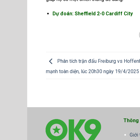
Dự đoán: Sheffield 2-0 Cardiff City
Phân tích trận đấu Freiburg vs Hoffe
mạnh toàn diện, lúc 20h30 ngày 19/4/2025
Thông 
Giới 