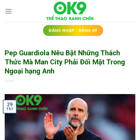
Bỏ
qua
nội
dung
ĐĂNG NHẬP - ĐĂNG KÝ
Pep Guardiola Nêu Bật Những Thách
Thức Mà Man City Phải Đối Mặt Trong
Ngoại hạng Anh
29
Th7