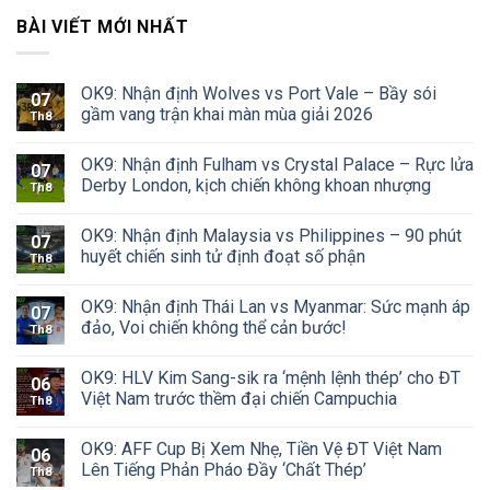
BÀI VIẾT MỚI NHẤT
OK9: Nhận định Wolves vs Port Vale – Bầy sói
07
gầm vang trận khai màn mùa giải 2026
Th8
OK9: Nhận định Fulham vs Crystal Palace – Rực lửa
07
Derby London, kịch chiến không khoan nhượng
Th8
OK9: Nhận định Malaysia vs Philippines – 90 phút
07
huyết chiến sinh tử định đoạt số phận
Th8
OK9: Nhận định Thái Lan vs Myanmar: Sức mạnh áp
07
đảo, Voi chiến không thể cản bước!
Th8
OK9: HLV Kim Sang-sik ra ‘mệnh lệnh thép’ cho ĐT
06
Việt Nam trước thềm đại chiến Campuchia
Th8
OK9: AFF Cup Bị Xem Nhẹ, Tiền Vệ ĐT Việt Nam
06
Lên Tiếng Phản Pháo Đầy ‘Chất Thép’
Th8