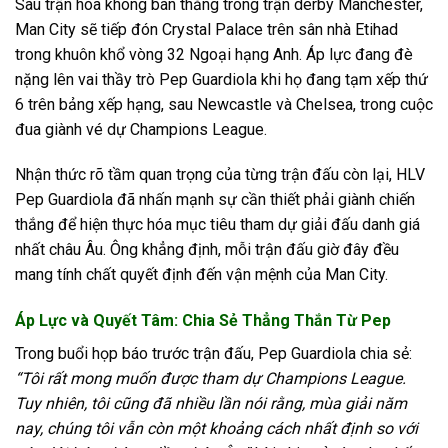
Sau trận hòa không bàn thắng trong trận derby Manchester,
Man City sẽ tiếp đón Crystal Palace trên sân nhà Etihad
trong khuôn khổ vòng 32 Ngoại hạng Anh. Áp lực đang đè
nặng lên vai thầy trò Pep Guardiola khi họ đang tạm xếp thứ
6 trên bảng xếp hạng, sau Newcastle và Chelsea, trong cuộc
đua giành vé dự Champions League.
Nhận thức rõ tầm quan trọng của từng trận đấu còn lại, HLV
Pep Guardiola đã nhấn mạnh sự cần thiết phải giành chiến
thắng để hiện thực hóa mục tiêu tham dự giải đấu danh giá
nhất châu Âu. Ông khẳng định, mỗi trận đấu giờ đây đều
mang tính chất quyết định đến vận mệnh của Man City.
Áp Lực và Quyết Tâm: Chia Sẻ Thẳng Thắn Từ Pep
Trong buổi họp báo trước trận đấu, Pep Guardiola chia sẻ:
“Tôi rất mong muốn được tham dự Champions League.
Tuy nhiên, tôi cũng đã nhiều lần nói rằng, mùa giải năm
nay, chúng tôi vẫn còn một khoảng cách nhất định so với