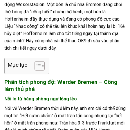
động Weserstadion. Một bên là chủ nhà Bremen đang chơi
thứ bóng đá “cống hiến” nhưng hớ hênh, một bên là
Hoffenheim đầy thực dụng và đang có phong độ cực cao.
Liệu “Nhạc công” có thể tấu lên khúc khải hoàn hay lại bị “Kẻ
hủy diệt” Hoffenheim làm cho tắt tiếng ngay tại thánh địa
của mình? Hãy cùng nhà cái thể thao OK9 đi sâu vào phân
tích chi tiết ngay dưới đây.
Mục lục
Phân tích phong độ: Werder Bremen – Công
làm thủ phá
Nỗi lo từ hàng phòng ngự lỏng lẻo
Nói về Werder Bremen thời điểm này, anh em chỉ có thể dùng
một từ: “Hết nước chấm” ở mặt trận tấn công nhưng lại “hết
hồn” ở mặt trận phòng ngự. Trận hòa 3-3 trước Frankfurt mới