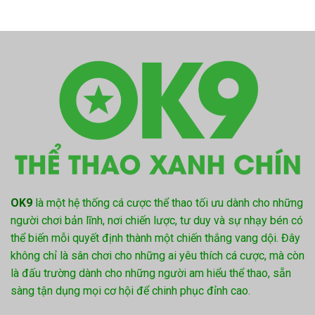
OK9
là một hệ thống cá cược thể thao tối ưu dành cho những
người chơi bản lĩnh, nơi chiến lược, tư duy và sự nhạy bén có
thể biến mỗi quyết định thành một chiến thắng vang dội. Đây
không chỉ là sân chơi cho những ai yêu thích cá cược, mà còn
là đấu trường dành cho những người am hiểu thể thao, sẵn
sàng tận dụng mọi cơ hội để chinh phục đỉnh cao.