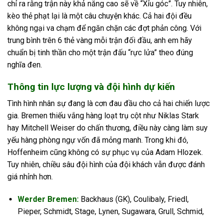
chỉ ra rằng trận này khả năng cao sẽ về “Xỉu góc”. Tuy nhiên,
kèo thẻ phạt lại là một câu chuyện khác. Cả hai đội đều
không ngại va chạm để ngăn chặn các đợt phản công. Với
trung bình trên 6 thẻ vàng mỗi trận đối đầu, anh em hãy
chuẩn bị tinh thần cho một trận đấu “rực lửa” theo đúng
nghĩa đen.
Thông tin lực lượng và đội hình dự kiến
Tình hình nhân sự đang là cơn đau đầu cho cả hai chiến lược
gia. Bremen thiếu vắng hàng loạt trụ cột như Niklas Stark
hay Mitchell Weiser do chấn thương, điều này càng làm suy
yếu hàng phòng ngự vốn đã mỏng manh. Trong khi đó,
Hoffenheim cũng không có sự phục vụ của Adam Hlozek.
Tuy nhiên, chiều sâu đội hình của đội khách vẫn được đánh
giá nhỉnh hơn.
Werder Bremen:
Backhaus (GK), Coulibaly, Friedl,
Pieper, Schmidt, Stage, Lynen, Sugawara, Grull, Schmid,