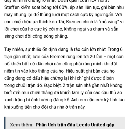
đây là minh chứng rõ nhất. Đoàn quân của HLV Horst
Steffen kiểm soát bóng tới 60%, ép sân liên tục, ghi bàn như
máy nhưng lại để thủng lưới một cách cực kỳ ngớ ngẩn. Với
các chiến hữu ưa thích kèo Tài, Bremen chính là “mỏ vàng” vì
lối chơi của họ cực kỳ cởi mở, không ngại va chạm và sẵn
sàng chơi đôi công sòng phẳng.
Tuy nhiên, sự thiếu ổn định đang là rào cản lớn nhất. Trong 6
trận gần nhất, lưới của Bremen rung lên tới 20 lần – một con
số khiến bất cứ dân chơi nào cũng phải rùng mình khi đặt
niềm tin vào kèo thắng của họ. Hiệu suất ghi bàn của họ
cũng đang có dấu hiệu chững lại khi chỉ ghi được 6 bàn
trong chuỗi trận đó. Đặc biệt, 2 trận sân nhà gần nhất không
biết đến mùi chiến thắng đã khiến tâm lý của các cầu thủ áo
xanh trắng bị ảnh hưởng đáng kể. Anh em cần cực kỳ tỉnh táo
khi xuống tiền cho đội chủ nhà ở trận này.
Xem thêm:
Phân tích trận đấu Leeds United gặp