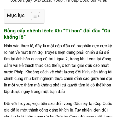
03h00 ngày 5/2/2026, Vòng 1/8 Cúp Quốc Gia Pháp
Mục lục
Đẳng cấp chênh lệch: Khi “Tí hon” đối đầu “Gã
khổng lồ”
Nhìn vào thực tế, đây là một cặp đấu có sự phân cực cực kỳ
rõ nét về mặt trình độ. Troyes hiện đang phải chiến đấu để
tìm lại ánh hào quang cũ tại Ligue 2, trong khi Lens lại đang
sắm vai kẻ thách thức các thế lực lớn tại giải đấu cao nhất
nước Pháp. Khoảng cách về chất lượng đội hình, nền tảng tài
chính cũng như kinh nghiệm thực chiến đỉnh cao giữa hai đội
là một vực thẳm mà không phải cứ quyết tâm là có thể khỏa
lấp được ngay trong một trận đấu.
Đối với Troyes, việc tiến sâu đến vòng đấu này tại Cúp Quốc
gia đã là một thành công đáng khích lệ. Tuy nhiên, đen đủi
cho họ là lá thăm may rủi lại đưa họ đụng độ ngay một Lens