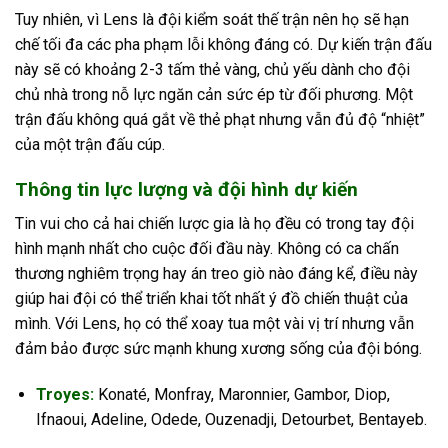
Tuy nhiên, vì Lens là đội kiểm soát thế trận nên họ sẽ hạn
chế tối đa các pha phạm lỗi không đáng có. Dự kiến trận đấu
này sẽ có khoảng 2-3 tấm thẻ vàng, chủ yếu dành cho đội
chủ nhà trong nỗ lực ngăn cản sức ép từ đối phương. Một
trận đấu không quá gắt về thẻ phạt nhưng vẫn đủ độ “nhiệt”
của một trận đấu cúp.
Thông tin lực lượng và đội hình dự kiến
Tin vui cho cả hai chiến lược gia là họ đều có trong tay đội
hình mạnh nhất cho cuộc đối đầu này. Không có ca chấn
thương nghiêm trọng hay án treo giò nào đáng kể, điều này
giúp hai đội có thể triển khai tốt nhất ý đồ chiến thuật của
mình. Với Lens, họ có thể xoay tua một vài vị trí nhưng vẫn
đảm bảo được sức mạnh khung xương sống của đội bóng.
Troyes:
Konaté, Monfray, Maronnier, Gambor, Diop,
Ifnaoui, Adeline, Odede, Ouzenadji, Detourbet, Bentayeb.