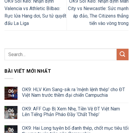
OK9 Soi Kèo: Nhận định
OK9 Soi Kèo: Nhận định Man
Valencia vs Athletic Bilbao:
City vs Newcastle: Sức mạnh
Rực lửa Hang dơi, Sư tử quyết
áp đảo, The Citizens thẳng
đấu La Liga
tiến vào vòng trong
BÀI VIẾT MỚI NHẤT
OK9: HLV Kim Sang-sik ra ‘mệnh lệnh thép’ cho ĐT
06
Việt Nam trước thềm đại chiến Campuchia
Th8
OK9: AFF Cup Bị Xem Nhẹ, Tiền Vệ ĐT Việt Nam
06
Lên Tiếng Phản Pháo Đầy ‘Chất Thép’
Th8
OK9: Hai Long tuyên bố đanh thép, chốt mục tiêu tối
06