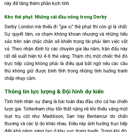
này để tăng thêm phần kịch tính.
Kèo thẻ phạt: Những cái đầu nóng trong Derby
Derby London mà thiếu đi “gia vị” thẻ phạt thì còn gì là chất.
Sự quyết tâm, va chạm không khoan nhượng và những tiểu
xảo trên sân chắc chắn sẽ khiến trọng tài phải làm việc vất
vả. Theo nhận định từ các chuyên gia lâu năm, trận đấu này
rất dễ xuất hiện từ 4-6 thẻ vàng. Thậm chí, một chiếc thẻ đỏ
trực tiếp cũng không phải là điều quá bất ngờ nếu các cầu
thủ không giữ được bình tĩnh trong những tình huống tranh
chấp nhạy cảm.
Thông tin lực lượng & Đội hình dự kiến
Tình hình nhân sự đang là bài toán đau đầu cho cả hai chiến
lược gia. Tottenham chịu tổn thất nặng nề khi thiếu vắng một
loạt trụ cột như Maddison, Sarr hay Bentancur do chấn
thương và các lý do khác nhau. Điều này ảnh hưởng trực tiếp
đến khả năng sáng tạo ở khu vực trung tuyến. Trong khi đó,