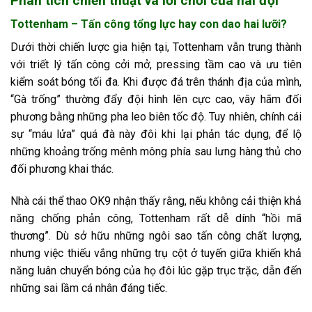
Phân tích chiến thuật và lối chơi của hai đội
Tottenham – Tấn công tổng lực hay con dao hai lưỡi?
Dưới thời chiến lược gia hiện tại, Tottenham vẫn trung thành
với triết lý tấn công cởi mở, pressing tầm cao và ưu tiên
kiểm soát bóng tối đa. Khi được đá trên thánh địa của mình,
“Gà trống” thường đẩy đội hình lên cực cao, vây hãm đối
phương bằng những pha leo biên tốc độ. Tuy nhiên, chính cái
sự “máu lửa” quá đà này đôi khi lại phản tác dụng, để lộ
những khoảng trống mênh mông phía sau lưng hàng thủ cho
đối phương khai thác.
Nhà cái thể thao OK9 nhận thấy rằng, nếu không cải thiện khả
năng chống phản công, Tottenham rất dễ dính “hồi mã
thương”. Dù sở hữu những ngôi sao tấn công chất lượng,
nhưng việc thiếu vắng những trụ cột ở tuyến giữa khiến khả
năng luân chuyển bóng của họ đôi lúc gặp trục trặc, dẫn đến
những sai lầm cá nhân đáng tiếc.