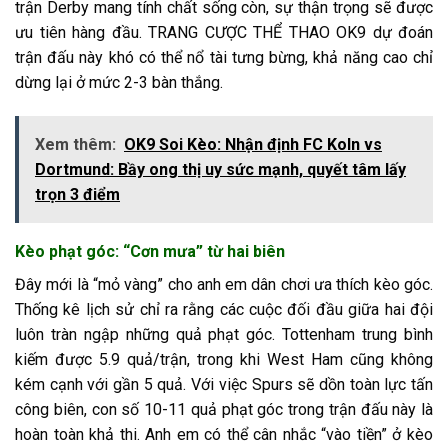
trận Derby mang tính chất sống còn, sự thận trọng sẽ được
ưu tiên hàng đầu. TRANG CƯỢC THỂ THAO OK9 dự đoán
trận đấu này khó có thể nổ tài tưng bừng, khả năng cao chỉ
dừng lại ở mức 2-3 bàn thắng.
Xem thêm:
OK9 Soi Kèo: Nhận định FC Koln vs
Dortmund: Bầy ong thị uy sức mạnh, quyết tâm lấy
trọn 3 điểm
Kèo phạt góc: “Cơn mưa” từ hai biên
Đây mới là “mỏ vàng” cho anh em dân chơi ưa thích kèo góc.
Thống kê lịch sử chỉ ra rằng các cuộc đối đầu giữa hai đội
luôn tràn ngập những quả phạt góc. Tottenham trung bình
kiếm được 5.9 quả/trận, trong khi West Ham cũng không
kém cạnh với gần 5 quả. Với việc Spurs sẽ dồn toàn lực tấn
công biên, con số 10-11 quả phạt góc trong trận đấu này là
hoàn toàn khả thi. Anh em có thể cân nhắc “vào tiền” ở kèo