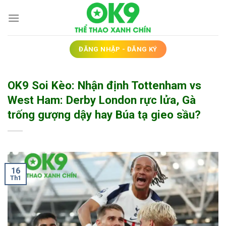
Bỏ
qua
nội
dung
ĐĂNG NHẬP - ĐĂNG KÝ
OK9 Soi Kèo: Nhận định Tottenham vs
West Ham: Derby London rực lửa, Gà
trống gượng dậy hay Búa tạ gieo sầu?
16
Th1