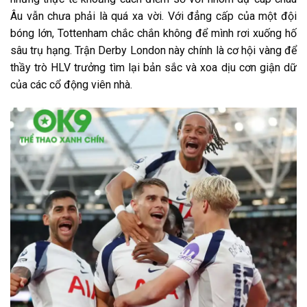
Âu vẫn chưa phải là quá xa vời. Với đẳng cấp của một đội
bóng lớn, Tottenham chắc chắn không để mình rơi xuống hố
sâu trụ hạng. Trận Derby London này chính là cơ hội vàng để
thầy trò HLV trưởng tìm lại bản sắc và xoa dịu cơn giận dữ
của các cổ động viên nhà.