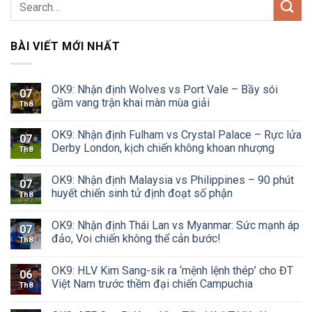
BÀI VIẾT MỚI NHẤT
OK9: Nhận định Wolves vs Port Vale – Bầy sói
07
gầm vang trận khai màn mùa giải
Th8
OK9: Nhận định Fulham vs Crystal Palace – Rực lửa
07
Derby London, kịch chiến không khoan nhượng
Th8
OK9: Nhận định Malaysia vs Philippines – 90 phút
07
huyết chiến sinh tử định đoạt số phận
Th8
OK9: Nhận định Thái Lan vs Myanmar: Sức mạnh áp
07
đảo, Voi chiến không thể cản bước!
Th8
OK9: HLV Kim Sang-sik ra ‘mệnh lệnh thép’ cho ĐT
06
Việt Nam trước thềm đại chiến Campuchia
Th8