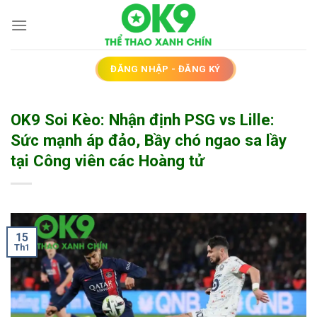
Bỏ
qua
nội
dung
ĐĂNG NHẬP - ĐĂNG KÝ
OK9 Soi Kèo: Nhận định PSG vs Lille:
Sức mạnh áp đảo, Bầy chó ngao sa lầy
tại Công viên các Hoàng tử
15
Th1