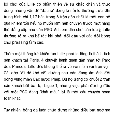
lối chơi của Lille có phần thiên về sự chắc chắn và thực
dụng, nhưng vấn đề “đầu ra” đang là nỗi lo thường trực. Ghi
trung bình chỉ 1,17 bàn trong 6 trận gần nhất là một con số
quá khiêm tốn nếu họ muốn làm nên chuyện trước một hàng
thủ đẳng cấp như của PSG. Anh em dân chơi cần lưu ý, Lille
thường tỏ ra khá bế tắc khi phải đối đầu với các đội bóng
chơi pressing tầm cao.
Thêm một thống kê khiến fan Lille phải lo lắng là thành tích
sân khách tại Paris. 4 chuyến hành quân gần nhất tới Parc
des Princes, Lille đều không thể ra về với niềm vui trọn vẹn.
Cái dớp “đi dễ khó về” dường như vẫn đang ám ảnh đội
bóng vùng miền Bắc nước Pháp. Dù họ đang có chuỗi 2 trận
sân khách bất bại tại Ligue 1, nhưng việc phải đương đầu
với một PSG đang “khát máu” lại là một câu chuyện hoàn
toàn khác.
Tuy nhiên, bóng đá luôn chứa đựng những điều bất ngờ mà