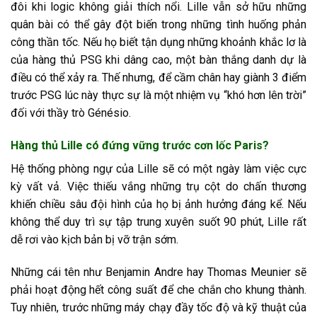
đôi khi logic không giải thích nổi. Lille vẫn sở hữu những
quân bài có thể gây đột biến trong những tình huống phản
công thần tốc. Nếu họ biết tận dụng những khoảnh khắc lơ là
của hàng thủ PSG khi dâng cao, một bàn thắng danh dự là
điều có thể xảy ra. Thế nhưng, để cầm chân hay giành 3 điểm
trước PSG lúc này thực sự là một nhiệm vụ “khó hơn lên trời”
đối với thầy trò Génésio.
Hàng thủ Lille có đứng vững trước cơn lốc Paris?
Hệ thống phòng ngự của Lille sẽ có một ngày làm việc cực
kỳ vất vả. Việc thiếu vắng những trụ cột do chấn thương
khiến chiều sâu đội hình của họ bị ảnh hưởng đáng kể. Nếu
không thể duy trì sự tập trung xuyên suốt 90 phút, Lille rất
dễ rơi vào kịch bản bị vỡ trận sớm.
Những cái tên như Benjamin Andre hay Thomas Meunier sẽ
phải hoạt động hết công suất để che chắn cho khung thành.
Tuy nhiên, trước những máy chạy đầy tốc độ và kỹ thuật của