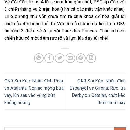
Về đối đầu, trong 4 lần chạm trán gần nhất, PSG áp đảo với
3 chiến thắng và 2 trận hòa (tính cả các mặt trận khác nhau).
Lille dường như vẫn chưa tìm ra chìa khóa để hóa giải lối
chơi của đội bóng thủ đô. Với tất cả những dữ liệu trên, OK9
tin rằng 3 điểm sẽ ở lại với Parc des Princes. Chúc anh em
chiến hữu có một đêm rực rỡ và lụm lúa đầy túi nhé!
OK9 Soi Kèo: Nhận định Pisa
OK9 Soi Kèo: Nhận định
vs Atalanta: Cơn ác mộng bủa
Espanyol vs Girona: Rực lửa
vây, lún sâu vào vũng bùn
Derby xứ Catalan, chốt kèo
khủng hoảng
thơm hôm nay