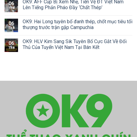
OK9: AFF Cup Bị Xem Nhẹ, Tiền Vệ ĐT Việt Nam
06
Lên Tiếng Phản Pháo Đầy ‘Chất Thép’
Th8
OK9: Hai Long tuyên bố đanh thép, chốt mục tiêu tối
06
thượng trước trận gặp Campuchia
Th8
OK9: HLV Kim Sang Sik Tuyên Bố Cực Gắt Về Đối
06
Thủ Của Tuyển Việt Nam Tại Bán Kết
Th8