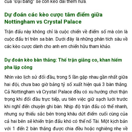
của “Đại bàng” sẽ còn kéo dài thêm nữa.
Dự đoán các kèo cược tâm điểm giữa
Nottingham vs Crystal Palace
Trận đấu này không chỉ là cuộc chiến về điểm số mà còn là
cuộc đấu trí trên sa bàn. Dưới đây là những phân tích sâu về
các kèo cược dành cho anh em chiến hữu tham khảo.
Dự đoán kèo bàn thắng: Thế trận giằng co, khan hiếm
pha lập công
Nhìn vào lịch sử đối đầu, trong 5 lần gặp nhau gần nhất giữa
hai đội, chưa bao giờ bảng tỷ số xuất hiện quá 3 bàn thắng.
Cả Nottingham và Crystal Palace đều có xu hướng chơi thận
trọng khi đối đầu trực tiếp, ưu tiên việc giữ sạch lưới trước
khi nghĩ đến chuyện ghi bàn. Nhịp độ trận đấu có thể nhanh,
nhưng sự thiếu sắc bén trong khâu dứt điểm cuối cùng của
cả hai bên sẽ khiến trận đấu khó có thể nổ Tài. Một kịch bản
với 1 đến 2 bàn thắng được chia đều hoặc nghiêng nhẹ về