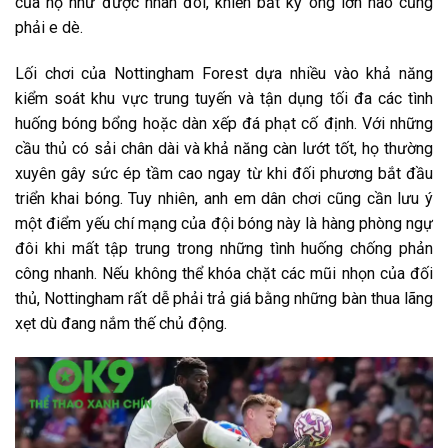
của họ như được nhân đôi, khiến bất kỳ ông lớn nào cũng
phải e dè.
Lối chơi của Nottingham Forest dựa nhiều vào khả năng
kiểm soát khu vực trung tuyến và tận dụng tối đa các tình
huống bóng bổng hoặc dàn xếp đá phạt cố định. Với những
cầu thủ có sải chân dài và khả năng càn lướt tốt, họ thường
xuyên gây sức ép tầm cao ngay từ khi đối phương bắt đầu
triển khai bóng. Tuy nhiên, anh em dân chơi cũng cần lưu ý
một điểm yếu chí mạng của đội bóng này là hàng phòng ngự
đôi khi mất tập trung trong những tình huống chống phản
công nhanh. Nếu không thể khóa chặt các mũi nhọn của đối
thủ, Nottingham rất dễ phải trả giá bằng những bàn thua lãng
xẹt dù đang nắm thế chủ động.