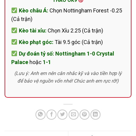
THAO OK9
Kèo châu Á:
Chọn Nottingham Forest -0.25
(Cả trận)
Kèo tài xỉu:
Chọn Xỉu 2.25 (Cả trận)
Kèo phạt góc:
Tài 9.5 góc (Cả trận)
Dự đoán tỷ số:
Nottingham 1-0 Crystal
Palace
hoặc
1-1
(Lưu ý: Anh em nên cân nhắc kỹ và vào tiền hợp lý
để bảo vệ nguồn vốn nhé! Chúc anh em rực rỡ!)