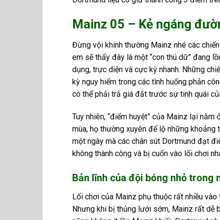
Mainz 05 – Kẻ ngáng đườn
Đừng vội khinh thường Mainz nhé các chiến 
em sẽ thấy đây là một “con thú dữ” đang lồ
dụng, trực diện và cực kỳ nhanh. Những ch
kỳ nguy hiểm trong các tình huống phản côn
có thể phải trả giá đắt trước sự tinh quái c
Tuy nhiên, “điểm huyệt” của Mainz lại nằm 
mùa, họ thường xuyên để lộ những khoảng t
một ngày mà các chân sút Dortmund đạt điểm
không thành công và bị cuốn vào lối chơi nh
Bản lĩnh của đội bóng nhỏ trong 
Lối chơi của Mainz phụ thuộc rất nhiều vào 
Nhưng khi bị thủng lưới sớm, Mainz rất dễ b