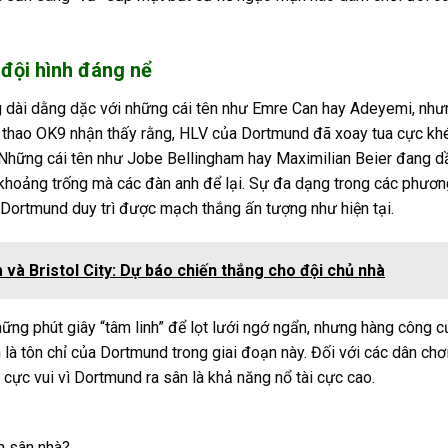
 đội hình đáng nể
 dài dằng dặc với những cái tên như Emre Can hay Adeyemi, như
ể thao OK9 nhận thấy rằng, HLV của Dortmund đã xoay tua cực kh
. Những cái tên như Jobe Bellingham hay Maximilian Beier đang d
khoảng trống mà các đàn anh để lại. Sự đa dạng trong các phươn
p Dortmund duy trì được mạch thắng ấn tượng như hiện tại.
 và Bristol City: Dự báo chiến thắng cho đội chủ nhà
ững phút giây “tâm linh” để lọt lưới ngớ ngẩn, nhưng hàng công c
 là tôn chỉ của Dortmund trong giai đoạn này. Đối với các dân chơ
ệu cực vui vì Dortmund ra sân là khả năng nổ tài cực cao.
n sân nhà?