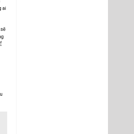
m
 ai
 sẽ
ng
Ể
ều