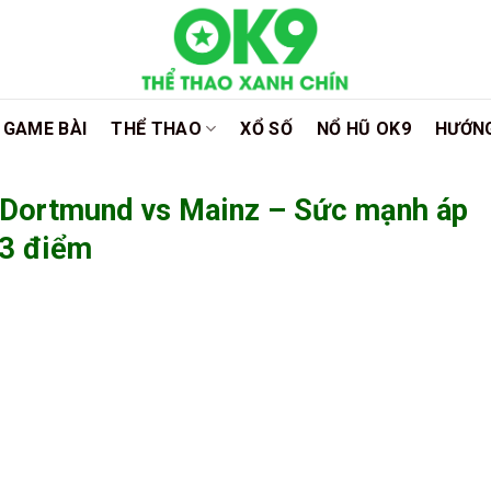
GAME BÀI
THỂ THAO
XỔ SỐ
NỔ HŨ OK9
HƯỚN
 Dortmund vs Mainz – Sức mạnh áp
 3 điểm