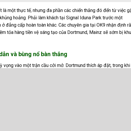
t là một thực tế, nhưng đa phần các chiến thắng đó đến từ việc g
khủng hoảng. Phải làm khách tại Signal Iduna Park trước một
 ở đẳng cấp hoàn toàn khác. Các chuyên gia tại OK9 nhận định rằ
iềm tỏa hàng tiền vệ sáng tạo của Dortmund, Mainz sẽ sớm bị kh
 dẫn và bùng nổ bàn thắng
 kỳ vọng vào một trận cầu cởi mở. Dortmund thích áp đặt, trong khi
pha phản công tốc độ. Theo thống kê, các cuộc chạm trán gần đ
g trở lên. Cả hai đều có hàng công đang “nứng” nhưng hàng thủ lạ
Over) bàn thắng đang là lựa chọn sáng giá cho anh em trong trận đ
biên liên tục chắc chắn sẽ tạo ra lượng góc lớn. Mainz khi bị dồ
 phá bóng hết đường biên ngang hoặc kiếm được góc từ phản cô
khả thi trong một thế trận đôi công rực lửa như thế này.