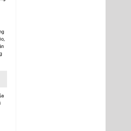
ng
éo,
ần
g
ủa
i