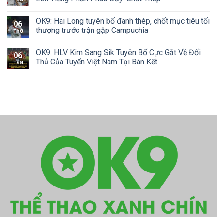
OK9: Hai Long tuyên bố đanh thép, chốt mục tiêu tối
06
thượng trước trận gặp Campuchia
Th8
OK9: HLV Kim Sang Sik Tuyên Bố Cực Gắt Về Đối
06
Thủ Của Tuyển Việt Nam Tại Bán Kết
Th8