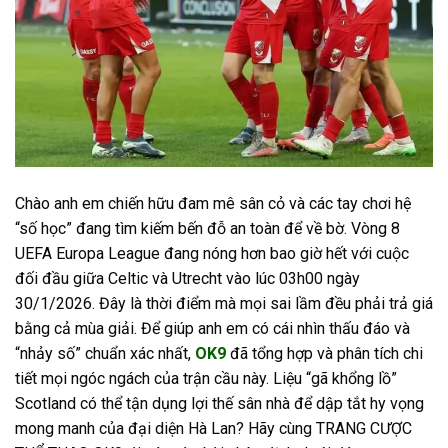
Chào anh em chiến hữu đam mê sân cỏ và các tay chơi hệ
“số học” đang tìm kiếm bến đỗ an toàn để về bờ. Vòng 8
UEFA Europa League đang nóng hơn bao giờ hết với cuộc
đối đầu giữa Celtic và Utrecht vào lúc 03h00 ngày
30/1/2026. Đây là thời điểm mà mọi sai lầm đều phải trả giá
bằng cả mùa giải. Để giúp anh em có cái nhìn thấu đáo và
“nhảy số” chuẩn xác nhất,
OK9
đã tổng hợp và phân tích chi
tiết mọi ngóc ngách của trận cầu này. Liệu “gã khổng lồ”
Scotland có thể tận dụng lợi thế sân nhà để dập tắt hy vọng
mong manh của đại diện Hà Lan? Hãy cùng TRANG CƯỢC