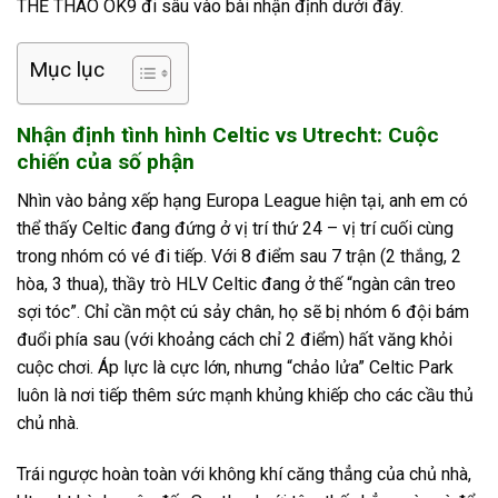
THỂ THAO OK9 đi sâu vào bài nhận định dưới đây.
Mục lục
Nhận định tình hình Celtic vs Utrecht: Cuộc
chiến của số phận
Nhìn vào bảng xếp hạng Europa League hiện tại, anh em có
thể thấy Celtic đang đứng ở vị trí thứ 24 – vị trí cuối cùng
trong nhóm có vé đi tiếp. Với 8 điểm sau 7 trận (2 thắng, 2
hòa, 3 thua), thầy trò HLV Celtic đang ở thế “ngàn cân treo
sợi tóc”. Chỉ cần một cú sảy chân, họ sẽ bị nhóm 6 đội bám
đuổi phía sau (với khoảng cách chỉ 2 điểm) hất văng khỏi
cuộc chơi. Áp lực là cực lớn, nhưng “chảo lửa” Celtic Park
luôn là nơi tiếp thêm sức mạnh khủng khiếp cho các cầu thủ
chủ nhà.
Trái ngược hoàn toàn với không khí căng thẳng của chủ nhà,