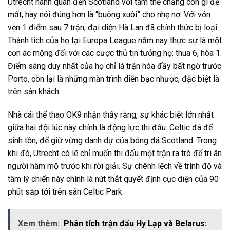
Utrecht hành quân đến Scotland với tâm thế chẳng còn gì để
mất, hay nói đúng hơn là “buông xuôi” cho nhẹ nợ. Với vỏn
vẹn 1 điểm sau 7 trận, đại diện Hà Lan đã chính thức bị loại.
Thành tích của họ tại Europa League năm nay thực sự là một
cơn ác mộng đối với các cược thủ tin tưởng họ: thua 6, hòa 1.
Điểm sáng duy nhất của họ chỉ là trận hòa đầy bất ngờ trước
Porto, còn lại là những màn trình diễn bạc nhược, đặc biệt là
trên sân khách.
Nhà cái thể thao OK9 nhận thấy rằng, sự khác biệt lớn nhất
giữa hai đội lúc này chính là động lực thi đấu. Celtic đá để
sinh tồn, để giữ vững danh dự của bóng đá Scotland. Trong
khi đó, Utrecht có lẽ chỉ muốn thi đấu một trận ra trò để tri ân
người hâm mộ trước khi rời giải. Sự chênh lệch về trình độ và
tâm lý chiến này chính là nút thắt quyết định cục diện của 90
phút sắp tới trên sân Celtic Park.
Xem thêm:
Phân tích trận đấu Hy Lạp và Belarus: