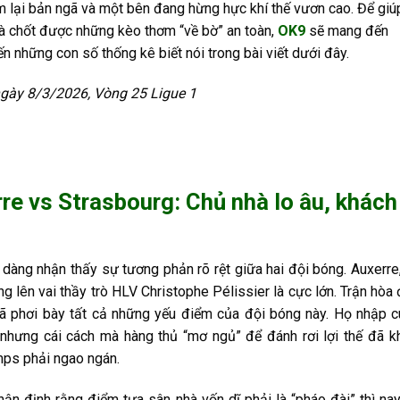
m lại bản ngã và một bên đang hừng hực khí thế vươn cao. Để giú
và chốt được những kèo thơm “về bờ” an toàn,
OK9
sẽ mang đến
 những con số thống kê biết nói trong bài viết dưới đây.
gày 8/3/2026, Vòng 25 Ligue 1
e vs Strasbourg: Chủ nhà lo âu, khách
ễ dàng nhận thấy sự tương phản rõ rệt giữa hai đội bóng. Auxerre
g lên vai thầy trò HLV Christophe Pélissier là cực lớn. Trận hòa
 đã phơi bày tất cả những yếu điểm của đội bóng này. Họ nhập 
, nhưng cái cách mà hàng thủ “mơ ngủ” để đánh rơi lợi thế đã k
ps phải ngao ngán.
hận định rằng điểm tựa sân nhà vốn dĩ phải là “pháo đài” thì nay