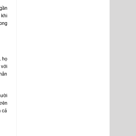
 gần
 khi
rong
, họ
 với
nhẫn
gười
trên
h cả