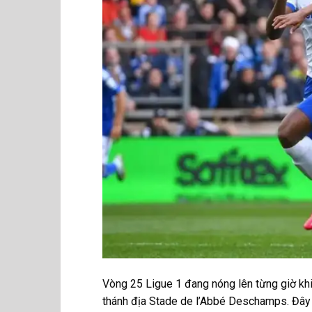
Vòng 25 Ligue 1 đang nóng lên từng giờ khi
thánh địa Stade de l’Abbé Deschamps. Đây 