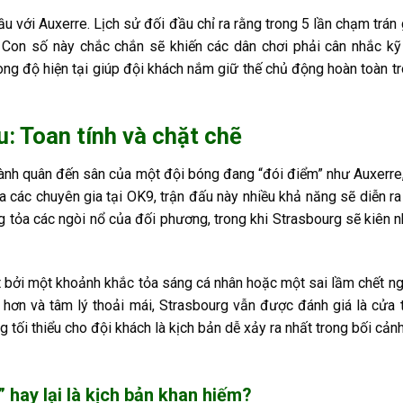
ầu với Auxerre. Lịch sử đối đầu chỉ ra rằng trong 5 lần chạm trán
n. Con số này chắc chắn sẽ khiến các dân chơi phải cân nhắc kỹ
ong độ hiện tại giúp đội khách nắm giữ thế chủ động hoàn toàn t
u: Toan tính và chặt chẽ
ành quân đến sân của một đội bóng đang “đói điểm” như Auxerre
 các chuyên gia tại OK9, trận đấu này nhiều khả năng sẽ diễn ra
g tỏa các ngòi nổ của đối phương, trong khi Strasbourg sẽ kiên 
t bởi một khoảnh khắc tỏa sáng cá nhân hoặc một sai lầm chết n
h hơn và tâm lý thoải mái, Strasbourg vẫn được đánh giá là cửa 
g tối thiểu cho đội khách là kịch bản dễ xảy ra nhất trong bối cản
 hay lại là kịch bản khan hiếm?