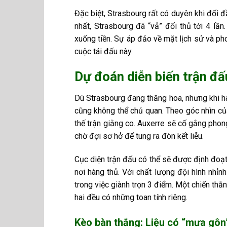
Đặc biệt, Strasbourg rất có duyên khi đối đ
nhất, Strasbourg đã “vả” đối thủ tới 4 lầ
xuống tiền. Sự áp đảo về mặt lịch sử và ph
cuộc tái đấu này.
Dự đoán diễn biến trận đấ
Dù Strasbourg đang thăng hoa, nhưng khi h
cũng không thể chủ quan. Theo góc nhìn của
thế trận giằng co. Auxerre sẽ cố gắng phon
chờ đợi sơ hở để tung ra đòn kết liễu.
Cục diện trận đấu có thể sẽ được định đoạ
nơi hàng thủ. Với chất lượng đội hình nhỉn
trong việc giành trọn 3 điểm. Một chiến thắn
hai đều có những toan tính riêng.
Kèo bàn thắng: Liệu có “mưa gôn”