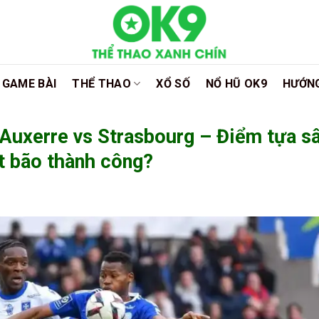
GAME BÀI
THỂ THAO
XỔ SỐ
NỔ HŨ OK9
HƯỚN
Auxerre vs Strasbourg – Điểm tựa s
t bão thành công?