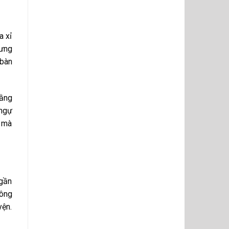
a xỉ
hưng
 bàn
rằng
 ngự
ý mà
 gần
hông
yện.