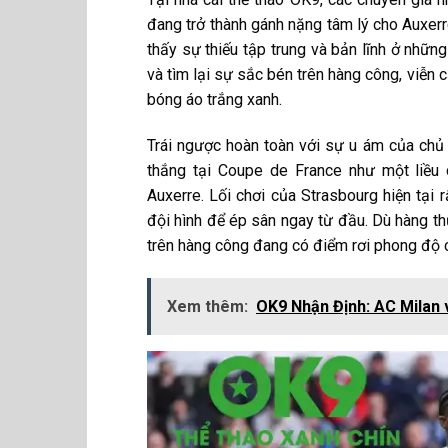
đang trở thành gánh nặng tâm lý cho Auxerr
thấy sự thiếu tập trung và bản lĩnh ở nhữn
và tìm lại sự sắc bén trên hàng công, viễn c
bóng áo trắng xanh.
Trái ngược hoàn toàn với sự u ám của chủ
thắng tại Coupe de France như một liều 
Auxerre. Lối chơi của Strasbourg hiện tại 
đội hình để ép sân ngay từ đầu. Dù hàng th
trên hàng công đang có điểm rơi phong độ c
Xem thêm:
OK9 Nhận Định: AC Milan 