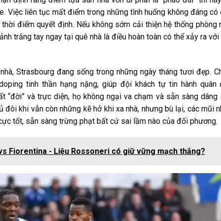
e. Việc liên tục mất điểm trong những tình huống không đáng có
g thời điểm quyết định. Nếu không sớm cải thiện hệ thống phòng
ảnh trắng tay ngay tại quê nhà là điều hoàn toàn có thể xảy ra với
 nhà, Strasbourg đang sống trong những ngày tháng tươi đẹp. C
doping tinh thần hạng nặng, giúp đội khách tự tin hành quân
rất “đời” và trực diện, họ không ngại va chạm và sẵn sàng dâng
ủ đôi khi vẫn còn những kẽ hở khi xa nhà, nhưng bù lại, các mũi 
ực tốt, sẵn sàng trừng phạt bất cứ sai lầm nào của đối phương.
vs Fiorentina - Liệu Rossoneri có giữ vững mạch thắng?