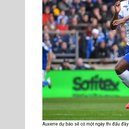
Auxerre dự báo sẽ có một ngày thi đấu đầy