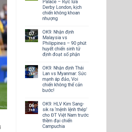
Palace – Rực lửa
Derby London, kịch
chiến không khoan
nhượng
OK9: Nhận định
07
Malaysia vs
Th8
Philippines – 90 phút
huyết chiến sinh tử
định đoạt số phận
OK9: Nhận định Thái
07
Lan vs Myanmar: Sức
Th8
mạnh áp đảo, Voi
chiến không thể cản
bước!
OK9: HLV Kim Sang-
06
sik ra ‘mệnh lệnh thép’
Th8
cho ĐT Việt Nam trước
thềm đại chiến
Campuchia
í