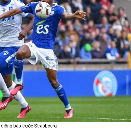
 giông bão trước Strasbourg