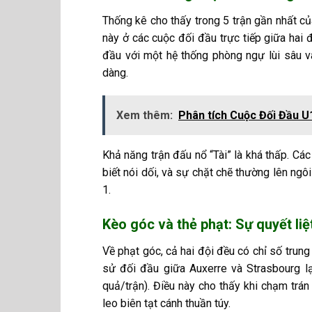
Thống kê cho thấy trong 5 trận gần nhất củ
này ở các cuộc đối đầu trực tiếp giữa hai 
đầu với một hệ thống phòng ngự lùi sâu v
dàng.
Xem thêm:
Phân tích Cuộc Đối Đầu U
Khả năng trận đấu nổ “Tài” là khá thấp. Cá
biết nói dối, và sự chặt chẽ thường lên ngô
1.
Kèo góc và thẻ phạt: Sự quyết liệ
Về phạt góc, cả hai đội đều có chỉ số trung 
sử đối đầu giữa Auxerre và Strasbourg lạ
quả/trận). Điều này cho thấy khi chạm trán
leo biên tạt cánh thuần túy.