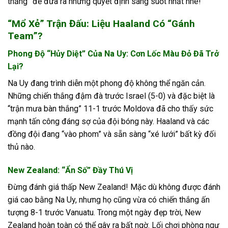
thắng” để đưa ra những quyết định sáng suốt nhất nhé!
“Mổ Xẻ” Trận Đấu: Liệu Haaland Có “Gánh
Team”?
Phong Độ “Hủy Diệt” Của Na Uy: Cơn Lốc Màu Đỏ Đã Trở
Lại?
Na Uy đang trình diễn một phong độ không thể ngăn cản.
Những chiến thắng đậm đà trước Israel (5-0) và đặc biệt là
“trận mưa bàn thắng” 11-1 trước Moldova đã cho thấy sức
mạnh tấn công đáng sợ của đội bóng này. Haaland và các
đồng đội đang “vào phom” và sẵn sàng “xé lưới” bất kỳ đối
thủ nào.
New Zealand: “Ẩn Số” Đầy Thú Vị
Đừng đánh giá thấp New Zealand! Mặc dù không được đánh
giá cao bằng Na Uy, nhưng họ cũng vừa có chiến thắng ấn
tượng 8-1 trước Vanuatu. Trong một ngày đẹp trời, New
Zealand hoàn toàn có thể gây ra bất ngờ. Lối chơi phòng ngự