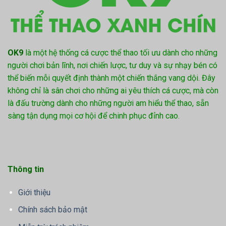
OK9
là một hệ thống cá cược thể thao tối ưu dành cho những
người chơi bản lĩnh, nơi chiến lược, tư duy và sự nhạy bén có
thể biến mỗi quyết định thành một chiến thắng vang dội. Đây
không chỉ là sân chơi cho những ai yêu thích cá cược, mà còn
là đấu trường dành cho những người am hiểu thể thao, sẵn
sàng tận dụng mọi cơ hội để chinh phục đỉnh cao.
Thông tin
Giới thiệu
Chính sách bảo mật