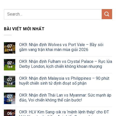
BÀI VIẾT MỚI NHẤT
OK9: Nhận định Wolves vs Port Vale – Bầy sói
07
gầm vang trận khai màn mùa giải 2026
Th8
OK9: Nhận định Fulham vs Crystal Palace – Rực lửa
07
Derby London, kịch chiến không khoan nhượng
Th8
OK9: Nhận định Malaysia vs Philippines – 90 phút
07
huyết chiến sinh tử định đoạt số phận
Th8
OK9: Nhận định Thái Lan vs Myanmar: Sức mạnh áp
07
đảo, Voi chiến không thể cản bước!
Th8
OK9: HLV Kim Sang-sik ra ‘mệnh lệnh thép’ cho ĐT
06