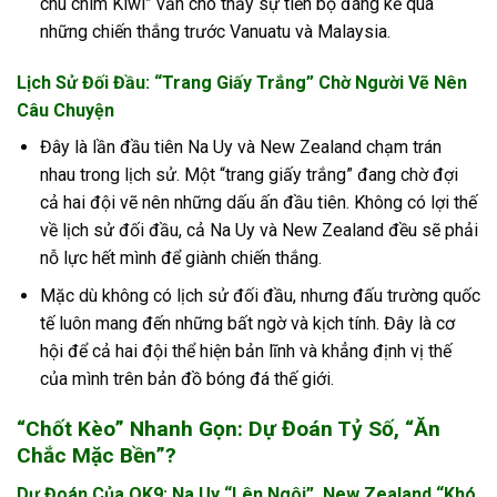
chú chim Kiwi” vẫn cho thấy sự tiến bộ đáng kể qua
những chiến thắng trước Vanuatu và Malaysia.
Lịch Sử Đối Đầu: “Trang Giấy Trắng” Chờ Người Vẽ Nên
Câu Chuyện
Đây là lần đầu tiên Na Uy và New Zealand chạm trán
nhau trong lịch sử. Một “trang giấy trắng” đang chờ đợi
cả hai đội vẽ nên những dấu ấn đầu tiên. Không có lợi thế
về lịch sử đối đầu, cả Na Uy và New Zealand đều sẽ phải
nỗ lực hết mình để giành chiến thắng.
Mặc dù không có lịch sử đối đầu, nhưng đấu trường quốc
tế luôn mang đến những bất ngờ và kịch tính. Đây là cơ
hội để cả hai đội thể hiện bản lĩnh và khẳng định vị thế
của mình trên bản đồ bóng đá thế giới.
“Chốt Kèo” Nhanh Gọn: Dự Đoán Tỷ Số, “Ăn
Chắc Mặc Bền”?
Dự Đoán Của OK9: Na Uy “Lên Ngôi”, New Zealand “Khó