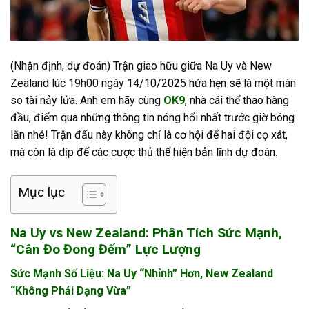
(Nhận định, dự đoán) Trận giao hữu giữa Na Uy và New
Zealand lúc 19h00 ngày 14/10/2025 hứa hẹn sẽ là một màn
so tài nảy lửa. Anh em hãy cùng
OK9
, nhà cái thể thao hàng
đầu, điểm qua những thông tin nóng hổi nhất trước giờ bóng
lăn nhé! Trận đấu này không chỉ là cơ hội để hai đội cọ xát,
mà còn là dịp để các cược thủ thể hiện bản lĩnh dự đoán.
Mục lục
Na Uy vs New Zealand: Phân Tích Sức Mạnh,
“Cân Đo Đong Đếm” Lực Lượng
Sức Mạnh Số Liệu: Na Uy “Nhỉnh” Hơn, New Zealand
“Không Phải Dạng Vừa”