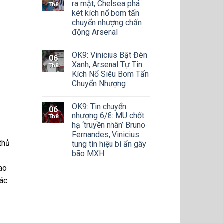
ra mặt, Chelsea phá
Th8
t
két kích nổ bom tấn
chuyển nhượng chấn
động Arsenal
OK9: Vinicius Bật Đèn
06
Xanh, Arsenal Tự Tin
Th8
Kích Nổ Siêu Bom Tấn
Chuyển Nhượng
OK9: Tin chuyển
06
nhượng 6/8: MU chốt
Th8
hạ ‘truyền nhân’ Bruno
Fernandes, Vinicius
thủ
tung tín hiệu bí ẩn gây
bão MXH
ao
các