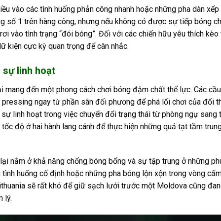
iều vào các tình huống phản công nhanh hoặc những pha dàn xếp
ng số 1 trên hàng công, nhưng nếu không có được sự tiếp bóng c
rơi vào tình trạng “đói bóng”. Đối với các chiến hữu yêu thích kèo 
dữ kiện cực kỳ quan trọng để cân nhắc.
 sự linh hoạt
lại mang đến một phong cách chơi bóng đậm chất thể lực. Các cầu
 pressing ngay từ phần sân đối phương để phá lối chơi của đối t
linh hoạt trong việc chuyển đổi trạng thái từ phòng ngự sang 
tốc độ ở hai hành lang cánh để thực hiện những quả tạt tầm trun
ia lại nằm ở khả năng chống bóng bổng và sự tập trung ở những ph
g tình huống cố định hoặc những pha bóng lộn xộn trong vòng cấm
thuania sẽ rất khó để giữ sạch lưới trước một Moldova cũng đa
 lý.