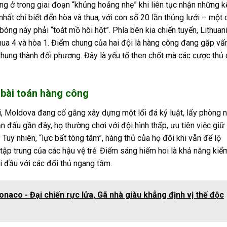
ng ở trong giai đoạn “khủng hoảng nhẹ” khi liên tục nhận những k
hất chỉ biết đến hòa và thua, với con số 20 lần thủng lưới – một 
óng này phải “toát mồ hôi hột”. Phía bên kia chiến tuyến, Lithuan
hua 4 và hòa 1. Điểm chung của hai đội là hàng công đang gặp vấ
hung thành đối phương. Đây là yếu tố then chốt mà các cược thủ
 bài toán hàng công
i, Moldova đang cố gắng xây dựng một lối đá kỷ luật, lấy phòng 
n đấu gần đây, họ thường chơi với đội hình thấp, ưu tiên việc giữ
 Tuy nhiên, “lực bất tòng tâm”, hàng thủ của họ đôi khi vẫn để lộ
tập trung của các hậu vệ trẻ. Điểm sáng hiếm hoi là khả năng kiể
i đầu với các đối thủ ngang tầm.
aco - Đại chiến rực lửa, Gã nhà giàu khẳng định vị thế độc