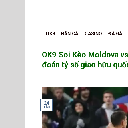
Bỏ
qua
nội
dung
OK9
BẮN CÁ
CASINO
ĐÁ GÀ
OK9 Soi Kèo Moldova vs 
đoán tỷ số giao hữu quố
24
Th3