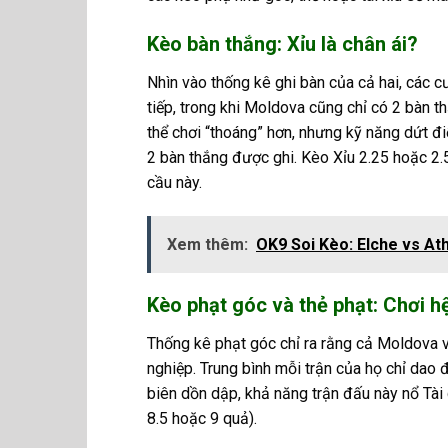
Kèo bàn thắng: Xỉu là chân ái?
Nhìn vào thống kê ghi bàn của cả hai, các cư
tiếp, trong khi Moldova cũng chỉ có 2 bàn th
thể chơi “thoáng” hơn, nhưng kỹ năng dứt đi
2 bàn thắng được ghi. Kèo Xỉu 2.25 hoặc 2.
cầu này.
Xem thêm:
OK9 Soi Kèo: Elche vs Ath
Kèo phạt góc và thẻ phạt: Chơi h
Thống kê phạt góc chỉ ra rằng cả Moldova v
nghiệp. Trung bình mỗi trận của họ chỉ dao 
biên dồn dập, khả năng trận đấu này nổ Tài g
8.5 hoặc 9 quả).