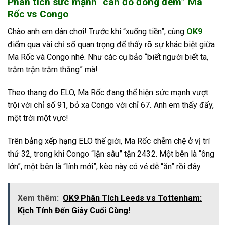
Phân tích sức mạnh “cân đo đong đếm” Ma
Rốc vs Congo
Chào anh em dân chơi! Trước khi “xuống tiền”, cùng
OK9
điểm qua vài chỉ số quan trọng để thấy rõ sự khác biệt giữa
Ma Rốc và Congo nhé. Như các cụ bảo “biết người biết ta,
trăm trận trăm thắng” mà!
Theo thang đo ELO, Ma Rốc đang thể hiện sức mạnh vượt
trội với chỉ số 91, bỏ xa Congo với chỉ 67. Anh em thấy đấy,
một trời một vực!
Trên bảng xếp hạng ELO thế giới, Ma Rốc chễm chệ ở vị trí
thứ 32, trong khi Congo “lặn sâu” tận 2432. Một bên là “ông
lớn”, một bên là “lính mới”, kèo này có vẻ dễ “ăn” rồi đây.
Xem thêm:
OK9 Phân Tích Leeds vs Tottenham:
Kịch Tính Đến Giây Cuối Cùng!