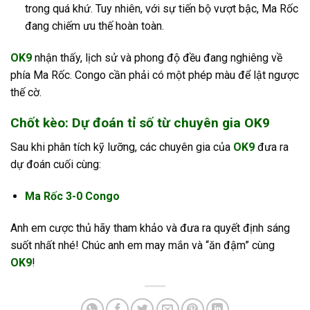
trong quá khứ. Tuy nhiên, với sự tiến bộ vượt bậc, Ma Rốc
đang chiếm ưu thế hoàn toàn.
OK9
nhận thấy, lịch sử và phong độ đều đang nghiêng về
phía Ma Rốc. Congo cần phải có một phép màu để lật ngược
thế cờ.
Chốt kèo: Dự đoán tỉ số từ chuyên gia OK9
Sau khi phân tích kỹ lưỡng, các chuyên gia của
OK9
đưa ra
dự đoán cuối cùng:
Ma Rốc 3-0 Congo
Anh em cược thủ hãy tham khảo và đưa ra quyết định sáng
suốt nhất nhé! Chúc anh em may mắn và “ăn đậm” cùng
OK9
!