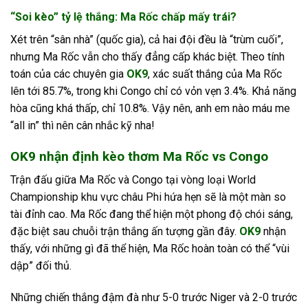
“Soi kèo” tỷ lệ thắng: Ma Rốc chấp mấy trái?
Xét trên “sân nhà” (quốc gia), cả hai đội đều là “trùm cuối”,
nhưng Ma Rốc vẫn cho thấy đẳng cấp khác biệt. Theo tính
toán của các chuyên gia
OK9
, xác suất thắng của Ma Rốc
lên tới 85.7%, trong khi Congo chỉ có vỏn vẹn 3.4%. Khả năng
hòa cũng khá thấp, chỉ 10.8%. Vậy nên, anh em nào máu me
“all in” thì nên cân nhắc kỹ nha!
OK9 nhận định kèo thơm Ma Rốc vs Congo
Trận đấu giữa Ma Rốc và Congo tại vòng loại World
Championship khu vực châu Phi hứa hẹn sẽ là một màn so
tài đỉnh cao. Ma Rốc đang thể hiện một phong độ chói sáng,
đặc biệt sau chuỗi trận thắng ấn tượng gần đây.
OK9
nhận
thấy, với những gì đã thể hiện, Ma Rốc hoàn toàn có thể “vùi
dập” đối thủ.
Những chiến thắng đậm đà như 5-0 trước Niger và 2-0 trước