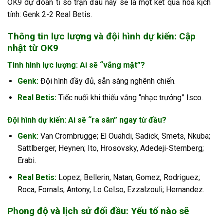
OK9 dự đoán tỉ số trận đấu này sẽ là một kết quả hòa kịch
tính: Genk 2-2 Real Betis.
Thông tin lực lượng và đội hình dự kiến: Cập
nhật từ OK9
Tình hình lực lượng: Ai sẽ “vắng mặt”?
Genk:
Đội hình đầy đủ, sẵn sàng nghênh chiến.
Real Betis:
Tiếc nuối khi thiếu vắng “nhạc trưởng” Isco.
Đội hình dự kiến: Ai sẽ “ra sân” ngay từ đầu?
Genk:
Van Crombrugge; El Ouahdi, Sadick, Smets, Nkuba;
Sattlberger, Heynen; Ito, Hrosovsky, Adedeji-Sternberg;
Erabi.
Real Betis:
Lopez; Bellerin, Natan, Gomez, Rodriguez;
Roca, Fornals; Antony, Lo Celso, Ezzalzouli; Hernandez.
Phong độ và lịch sử đối đầu: Yếu tố nào sẽ