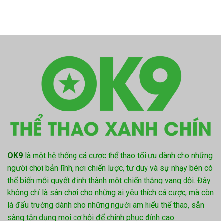
OK9
là một hệ thống cá cược thể thao tối ưu dành cho những
người chơi bản lĩnh, nơi chiến lược, tư duy và sự nhạy bén có
thể biến mỗi quyết định thành một chiến thắng vang dội. Đây
không chỉ là sân chơi cho những ai yêu thích cá cược, mà còn
là đấu trường dành cho những người am hiểu thể thao, sẵn
sàng tận dụng mọi cơ hội để chinh phục đỉnh cao.