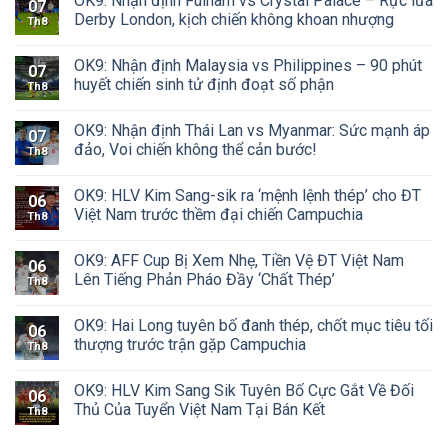
OK9: Nhận định Fulham vs Crystal Palace – Rực lửa
07
Derby London, kịch chiến không khoan nhượng
Th8
OK9: Nhận định Malaysia vs Philippines – 90 phút
07
huyết chiến sinh tử định đoạt số phận
Th8
OK9: Nhận định Thái Lan vs Myanmar: Sức mạnh áp
07
đảo, Voi chiến không thể cản bước!
Th8
OK9: HLV Kim Sang-sik ra ‘mệnh lệnh thép’ cho ĐT
06
Việt Nam trước thềm đại chiến Campuchia
Th8
OK9: AFF Cup Bị Xem Nhẹ, Tiền Vệ ĐT Việt Nam
06
Lên Tiếng Phản Pháo Đầy ‘Chất Thép’
Th8
OK9: Hai Long tuyên bố đanh thép, chốt mục tiêu tối
06
thượng trước trận gặp Campuchia
Th8
OK9: HLV Kim Sang Sik Tuyên Bố Cực Gắt Về Đối
06
Thủ Của Tuyển Việt Nam Tại Bán Kết
Th8