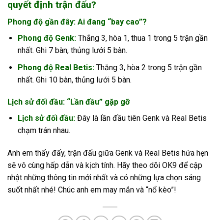
quyết định trận đấu?
Phong độ gần đây: Ai đang “bay cao”?
Phong độ Genk:
Thắng 3, hòa 1, thua 1 trong 5 trận gần
nhất. Ghi 7 bàn, thủng lưới 5 bàn.
Phong độ Real Betis:
Thắng 3, hòa 2 trong 5 trận gần
nhất. Ghi 10 bàn, thủng lưới 5 bàn.
Lịch sử đối đầu: “Lần đầu” gặp gỡ
Lịch sử đối đầu:
Đây là lần đầu tiên Genk và Real Betis
chạm trán nhau.
Anh em thấy đấy, trận đấu giữa Genk và Real Betis hứa hẹn
sẽ vô cùng hấp dẫn và kịch tính. Hãy theo dõi OK9 để cập
nhật những thông tin mới nhất và có những lựa chọn sáng
suốt nhất nhé! Chúc anh em may mắn và “nổ kèo”!