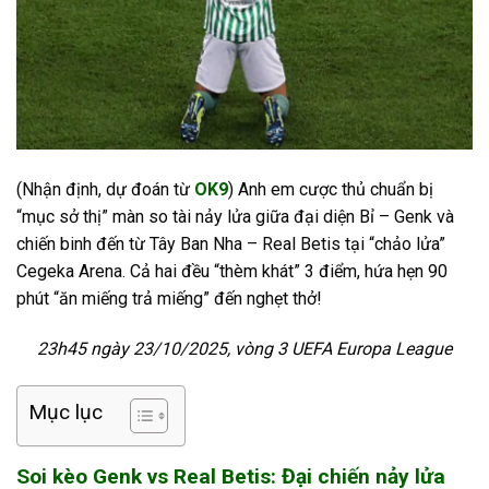
(Nhận định, dự đoán từ
OK9
) Anh em cược thủ chuẩn bị
“mục sở thị” màn so tài nảy lửa giữa đại diện Bỉ – Genk và
chiến binh đến từ Tây Ban Nha – Real Betis tại “chảo lửa”
Cegeka Arena. Cả hai đều “thèm khát” 3 điểm, hứa hẹn 90
phút “ăn miếng trả miếng” đến nghẹt thở!
23h45 ngày 23/10/2025, vòng 3 UEFA Europa League
Mục lục
Soi kèo Genk vs Real Betis: Đại chiến nảy lửa