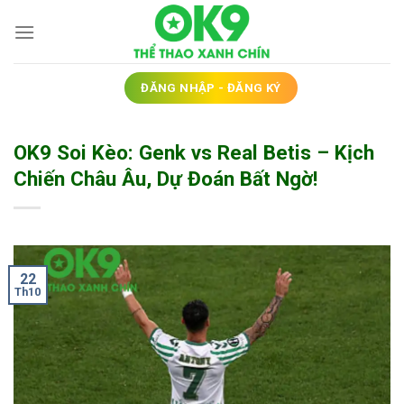
Bỏ
qua
nội
dung
ĐĂNG NHẬP - ĐĂNG KÝ
OK9 Soi Kèo: Genk vs Real Betis – Kịch
Chiến Châu Âu, Dự Đoán Bất Ngờ!
22
Th10