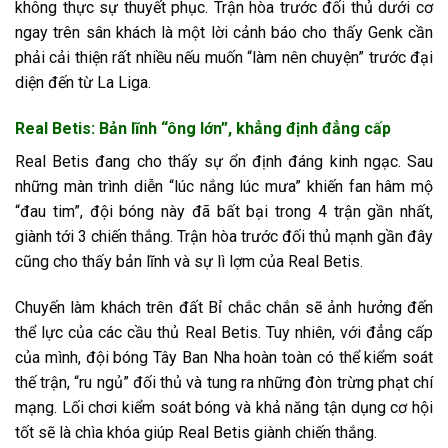
không thực sự thuyết phục. Trận hòa trước đối thủ dưới cơ
ngay trên sân khách là một lời cảnh báo cho thấy Genk cần
phải cải thiện rất nhiều nếu muốn “làm nên chuyện” trước đại
diện đến từ La Liga.
Real Betis: Bản lĩnh “ông lớn”, khẳng định đẳng cấp
Real Betis đang cho thấy sự ổn định đáng kinh ngạc. Sau
những màn trình diễn “lúc nắng lúc mưa” khiến fan hâm mộ
“đau tim”, đội bóng này đã bất bại trong 4 trận gần nhất,
giành tới 3 chiến thắng. Trận hòa trước đối thủ mạnh gần đây
cũng cho thấy bản lĩnh và sự lì lợm của Real Betis.
Chuyến làm khách trên đất Bỉ chắc chắn sẽ ảnh hưởng đến
thể lực của các cầu thủ Real Betis. Tuy nhiên, với đẳng cấp
của mình, đội bóng Tây Ban Nha hoàn toàn có thể kiểm soát
thế trận, “ru ngủ” đối thủ và tung ra những đòn trừng phạt chí
mạng. Lối chơi kiểm soát bóng và khả năng tận dụng cơ hội
tốt sẽ là chìa khóa giúp Real Betis giành chiến thắng.