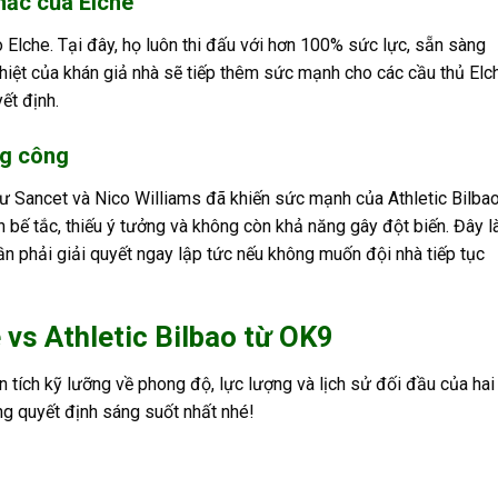
hắc của Elche
o Elche. Tại đây, họ luôn thi đấu với hơn 100% sức lực, sẵn sàng
hiệt của khán giả nhà sẽ tiếp thêm sức mạnh cho các cầu thủ Elc
ết định.
ng công
ư Sancet và Nico Williams đã khiến sức mạnh của Athletic Bilba
 bế tắc, thiếu ý tưởng và không còn khả năng gây đột biến. Đây l
 phải giải quyết ngay lập tức nếu không muốn đội nhà tiếp tục
vs Athletic Bilbao từ OK9
tích kỹ lưỡng về phong độ, lực lượng và lịch sử đối đầu của hai
g quyết định sáng suốt nhất nhé!