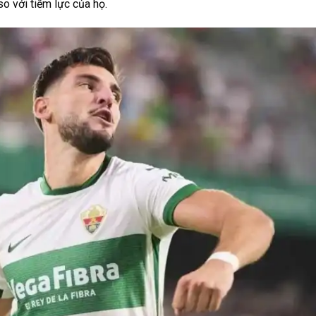
so với tiềm lực của họ.