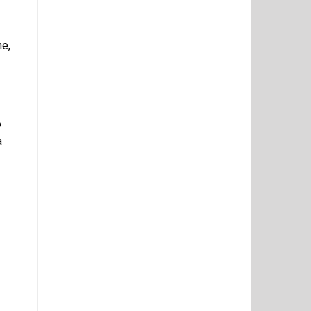
he,
o
à