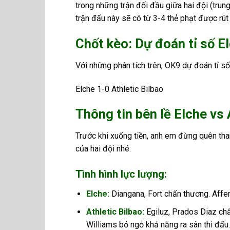
trong những trận đối đầu giữa hai đội (trun
trận đấu này sẽ có từ 3-4 thẻ phạt được rút 
Chốt kèo: Dự đoán tỉ số E
Với những phân tích trên, OK9 dự đoán tỉ số 
Elche 1-0 Athletic Bilbao
Thông tin bên lề Elche vs 
Trước khi xuống tiền, anh em đừng quên tha
của hai đội nhé:
Tình hình lực lượng:
Elche:
Diangana, Fort chấn thương. Affen
Athletic Bilbao:
Egiluz, Prados Diaz chấ
Williams bỏ ngỏ khả năng ra sân thi đấu.