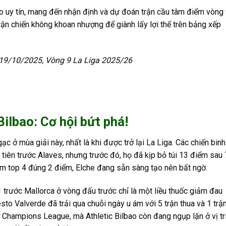
hao uy tín, mang đến nhận định và dự đoán trận cầu tâm điểm vòng
trận chiến không khoan nhượng để giành lấy lợi thế trên bảng xếp
1
9/10/2025, Vòng 9 La Liga 2025/26
Bilbao: Cơ hội bứt phá!
c ở mùa giải này, nhất là khi được trở lại La Liga. Các chiến binh
iên trước Alaves, nhưng trước đó, họ đã kịp bỏ túi 13 điểm sau 
kém top 4 đúng 2 điểm, Elche đang sẵn sàng tạo nên bất ngờ.
1 trước Mallorca ở vòng đấu trước chỉ là một liều thuốc giảm đau
to Valverde đã trải qua chuỗi ngày u ám với 5 trận thua và 1 trậ
ở Champions League, mà Athletic Bilbao còn đang ngụp lặn ở vị tr