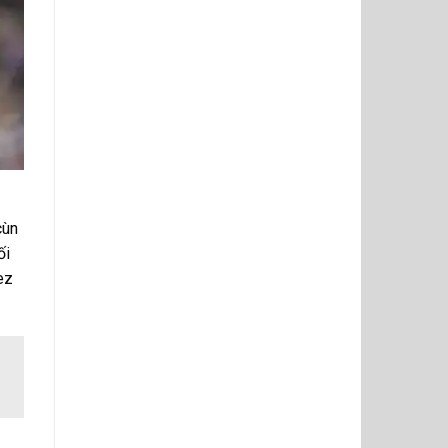
cùn
ối
ez