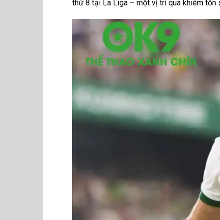
thứ 8 tại La Liga – một vị trí quá khiêm tốn 