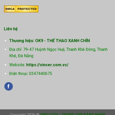
Liên hệ
Thương hiệu: OK9 - THỂ THAO XANH CHÍN
Địa chỉ: 79-47 Huỳnh Ngọc Huệ, Thanh Khê Đông, Thanh
Khê, Đà Nẵng
Website:
https://vincer.com.vc/
Điện thoại: 0347440675
Copyright 2026 ©
OK9 COOL | TRANG CHỦ ĐĂNG NHẬP