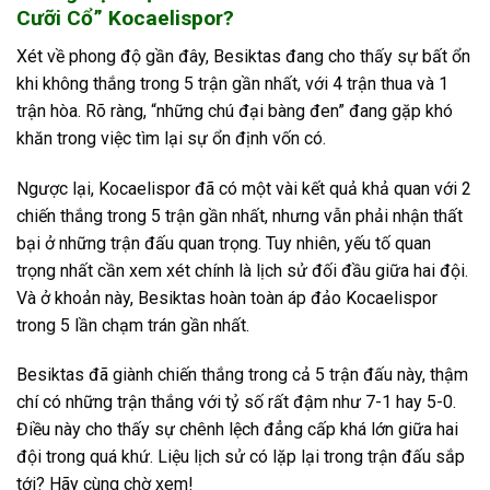
Cưỡi Cổ” Kocaelispor?
Xét về phong độ gần đây, Besiktas đang cho thấy sự bất ổn
khi không thắng trong 5 trận gần nhất, với 4 trận thua và 1
trận hòa. Rõ ràng, “những chú đại bàng đen” đang gặp khó
khăn trong việc tìm lại sự ổn định vốn có.
Ngược lại, Kocaelispor đã có một vài kết quả khả quan với 2
chiến thắng trong 5 trận gần nhất, nhưng vẫn phải nhận thất
bại ở những trận đấu quan trọng. Tuy nhiên, yếu tố quan
trọng nhất cần xem xét chính là lịch sử đối đầu giữa hai đội.
Và ở khoản này, Besiktas hoàn toàn áp đảo Kocaelispor
trong 5 lần chạm trán gần nhất.
Besiktas đã giành chiến thắng trong cả 5 trận đấu này, thậm
chí có những trận thắng với tỷ số rất đậm như 7-1 hay 5-0.
Điều này cho thấy sự chênh lệch đẳng cấp khá lớn giữa hai
đội trong quá khứ. Liệu lịch sử có lặp lại trong trận đấu sắp
tới? Hãy cùng chờ xem!