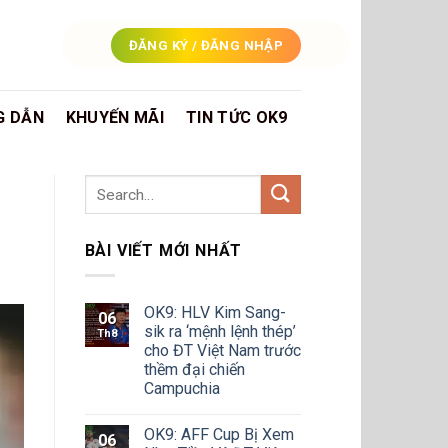
ĐĂNG KÝ / ĐĂNG NHẬP
G DẪN
KHUYẾN MÃI
TIN TỨC OK9
BÀI VIẾT MỚI NHẤT
OK9: HLV Kim Sang-
06
sik ra ‘mệnh lệnh thép’
Th8
cho ĐT Việt Nam trước
thềm đại chiến
Campuchia
OK9: AFF Cup Bị Xem
06