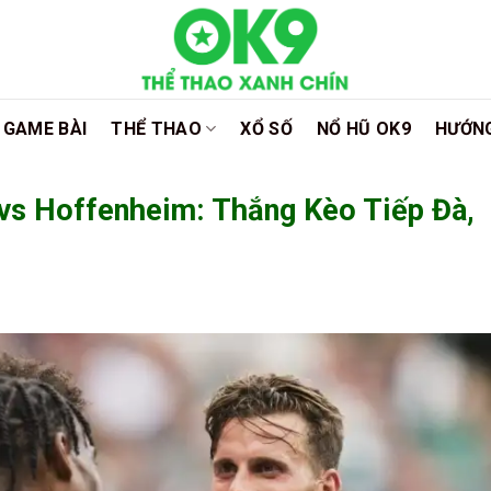
GAME BÀI
THỂ THAO
XỔ SỐ
NỔ HŨ OK9
HƯỚN
 vs Hoffenheim: Thắng Kèo Tiếp Đà,