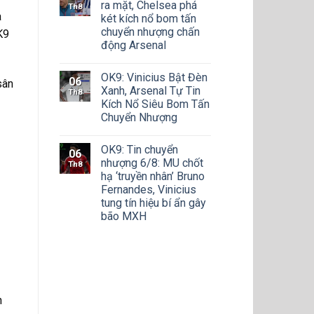
ra mặt, Chelsea phá
Th8
a
két kích nổ bom tấn
chuyển nhượng chấn
K9
động Arsenal
OK9: Vinicius Bật Đèn
06
sân
Xanh, Arsenal Tự Tin
Th8
Kích Nổ Siêu Bom Tấn
Chuyển Nhượng
OK9: Tin chuyển
06
nhượng 6/8: MU chốt
Th8
hạ ‘truyền nhân’ Bruno
Fernandes, Vinicius
tung tín hiệu bí ẩn gây
bão MXH
h