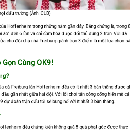
 mọi đấu trường (Ảnh: CLB)
” của Hoffenheim trong những năm gần đây. Bằng chứng là, trong 
i áo” đến 6 lần và chỉ cầm hòa được đối thủ đúng 2 trận. Với đà
cửa cho đội chủ nhà Freiburg giành trọn 3 điểm là một lựa chọn s
o Gọn Cùng OK9!
urg?
ủa cả Freiburg lẫn Hoffenheim đều có ít nhất 3 bàn thắng được gh
 đầu gần nhất giữa hai đội. Với lối chơi tấn công cống hiến mà cả
 dự đoán trận đấu tới sẽ bùng nổ với ít nhất 3 bàn thắng.
?
 Hoffenheim đều chứng kiến không quá 8 quả phạt góc được thực