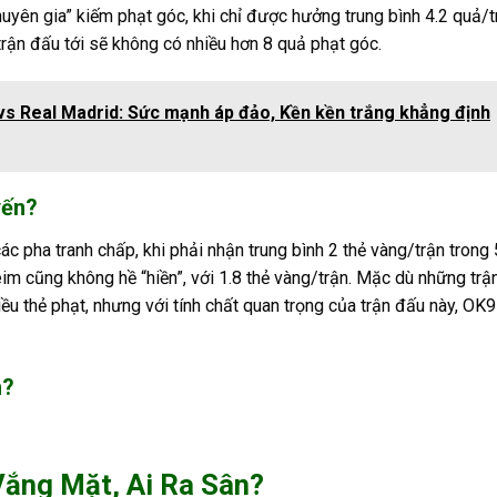
huyên gia” kiếm phạt góc, khi chỉ được hưởng trung bình 4.2 quả/t
trận đấu tới sẽ không có nhiều hơn 8 quả phạt góc.
vs Real Madrid: Sức mạnh áp đảo, Kền kền trắng khẳng định
yến?
ác pha tranh chấp, khi phải nhận trung bình 2 thẻ vàng/trận trong 
eim cũng không hề “hiền”, với 1.8 thẻ vàng/trận. Mặc dù những trậ
ều thẻ phạt, nhưng với tính chất quan trọng của trận đấu này, OK
n?
Vắng Mặt, Ai Ra Sân?