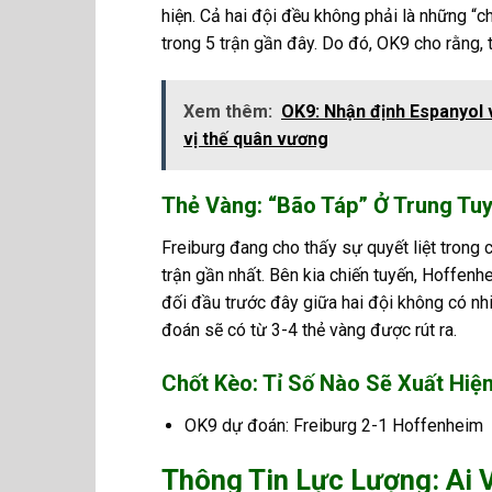
hiện. Cả hai đội đều không phải là những “c
trong 5 trận gần đây. Do đó, OK9 cho rằng, 
Xem thêm:
OK9: Nhận định Espanyol 
vị thế quân vương
Thẻ Vàng: “Bão Táp” Ở Trung Tu
Freiburg đang cho thấy sự quyết liệt trong c
trận gần nhất. Bên kia chiến tuyến, Hoffenh
đối đầu trước đây giữa hai đội không có nhi
đoán sẽ có từ 3-4 thẻ vàng được rút ra.
Chốt Kèo: Tỉ Số Nào Sẽ Xuất Hiệ
OK9 dự đoán: Freiburg 2-1 Hoffenheim
Thông Tin Lực Lượng: Ai 