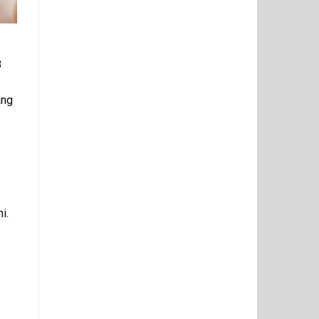
8
áng
i.