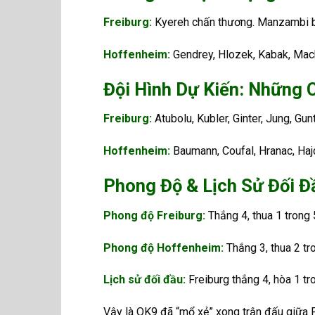
Freiburg:
Kyereh chấn thương. Manzambi bị
Hoffenheim:
Gendrey, Hlozek, Kabak, Mach
Đội Hình Dự Kiến: Những 
Freiburg:
Atubolu, Kubler, Ginter, Jung, Gu
Hoffenheim:
Baumann, Coufal, Hranac, Hajd
Phong Độ & Lịch Sử Đối Đ
Phong độ Freiburg:
Thắng 4, thua 1 trong 5
Phong độ Hoffenheim:
Thắng 3, thua 2 tro
Lịch sử đối đầu:
Freiburg thắng 4, hòa 1 tr
Vậy là OK9 đã “mổ xẻ” xong trận đấu giữa 