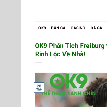
Bỏ
qua
nội
dung
OK9
BẮN CÁ
CASINO
ĐÁ GÀ
OK9 Phân Tích Freiburg
Rinh Lộc Về Nhà!
28
Th9