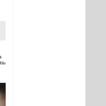
à
 đấu