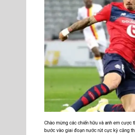
Chào mừng các chiến hữu và anh em cược th
bước vào giai đoạn nước rút cực kỳ căng th