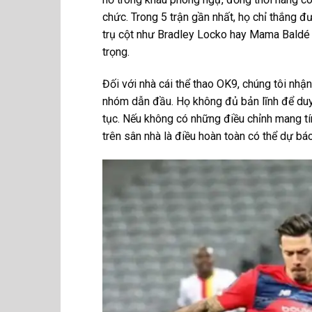
chức. Trong 5 trận gần nhất, họ chỉ thắng đư
trụ cột như Bradley Locko hay Mama Baldé 
trọng.
Đối với nhà cái thể thao OK9, chúng tôi nhậ
nhóm dẫn đầu. Họ không đủ bản lĩnh để duy 
tục. Nếu không có những điều chỉnh mang tí
trên sân nhà là điều hoàn toàn có thể dự bá