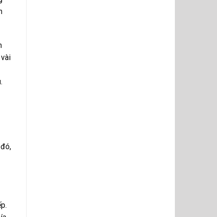
n
n
 vài
.
 đó,
ếp.