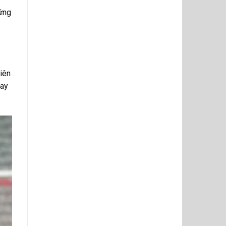
hững
iên
gay