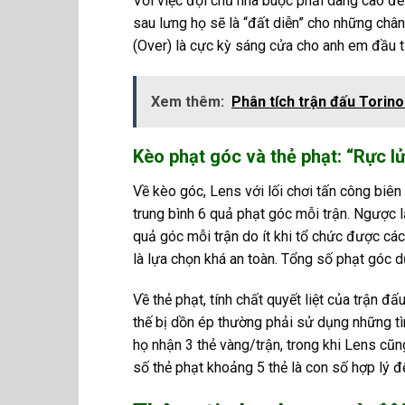
Với việc đội chủ nhà buộc phải dâng cao đ
sau lưng họ sẽ là “đất diễn” cho những chân
(Over) là cực kỳ sáng cửa cho anh em đầu t
Xem thêm:
Phân tích trận đấu Torino
Kèo phạt góc và thẻ phạt: “Rực l
Về kèo góc, Lens với lối chơi tấn công biê
trung bình 6 quả phạt góc mỗi trận. Ngược l
quả góc mỗi trận do ít khi tổ chức được cá
là lựa chọn khá an toàn. Tổng số phạt góc d
Về thẻ phạt, tính chất quyết liệt của trận đấ
thế bị dồn ép thường phải sử dụng những tì
họ nhận 3 thẻ vàng/trận, trong khi Lens cũn
số thẻ phạt khoảng 5 thẻ là con số hợp lý đ