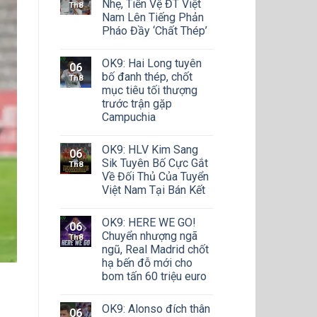
Nhẹ, Tiền Vệ ĐT Việt
Th8
Nam Lên Tiếng Phản
Pháo Đầy ‘Chất Thép’
OK9: Hai Long tuyên
06
bố đanh thép, chốt
Th8
mục tiêu tối thượng
trước trận gặp
Campuchia
OK9: HLV Kim Sang
06
Sik Tuyên Bố Cực Gắt
Th8
Về Đối Thủ Của Tuyển
Việt Nam Tại Bán Kết
OK9: HERE WE GO!
06
Chuyển nhượng ngã
Th8
ngũ, Real Madrid chốt
hạ bến đỗ mới cho
bom tấn 60 triệu euro
OK9: Alonso đích thân
06