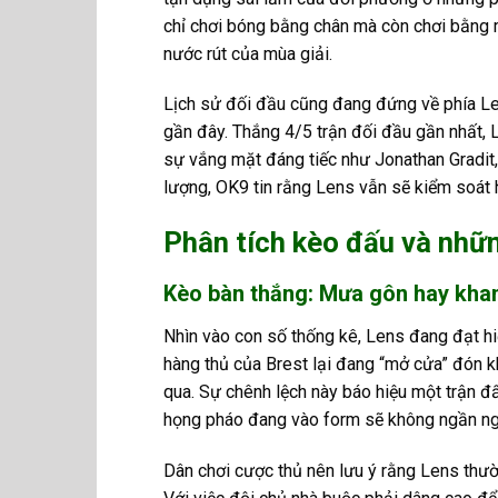
chỉ chơi bóng bằng chân mà còn chơi bằng mộ
nước rút của mùa giải.
Lịch sử đối đầu cũng đang đứng về phía Le
gần đây. Thắng 4/5 trận đối đầu gần nhất, L
sự vắng mặt đáng tiếc như Jonathan Gradit, 
lượng, OK9 tin rằng Lens vẫn sẽ kiểm soát h
Phân tích kèo đấu và nhữn
Kèo bàn thắng: Mưa gôn hay kha
Nhìn vào con số thống kê, Lens đang đạt hiệ
hàng thủ của Brest lại đang “mở cửa” đón khá
qua. Sự chênh lệch này báo hiệu một trận đ
họng pháo đang vào form sẽ không ngần ng
Dân chơi cược thủ nên lưu ý rằng Lens thườn