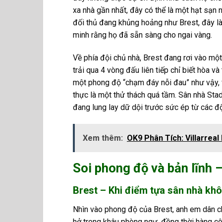
xa nhà gần nhất, đây có thể là một hạt sạn 
đối thủ đang khủng hoảng như Brest, đây là
minh rằng họ đã sẵn sàng cho ngai vàng.
Về phía đội chủ nhà, Brest đang rơi vào mộ
trải qua 4 vòng đấu liên tiếp chỉ biết hòa v
một phong độ “chạm đáy nỗi đau” như vậy, 
thực là một thử thách quá tầm. Sân nhà Sta
đang lung lay dữ dội trước sức ép từ các đ
Xem thêm:
OK9 Phân Tích: Villarrea
Soi phong độ và bản lĩnh –
Brest – Khi điểm tựa sân nhà khô
Nhìn vào phong độ của Brest, anh em dân ch
hở trong khâu phòng ngự, đồng thời hàng cô