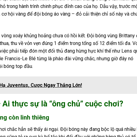
nhỏ trong hành trình chinh phục đỉnh cao của họ. Dẫu vậy, trước m
 cơ hội vàng để đội bóng áo vàng – đỏ cải thiện chỉ số này và c
t vòng xoáy khủng hoảng chưa có hồi kết. Đội bóng vùng Brittany
à thua, thu về vỏn vẹn đúng 1 điểm trong tổng số 12 điểm tối đa. V
việc phải tiếp đón một đối thủ đang hừng hực khí thế như Lens q
de Francis-Le Blé từng là pháo đài vững chắc, nhưng giờ đây nó
ội bóng top đầu.
l Hạ Juventus, Cược Ngay Thắng Lớn!
 Ai thực sự là “ông chủ” cuộc chơi?
ng còn linh thiêng
ơi chắc hẳn sẽ thấy ái ngại. Đội bóng này đang bộc lộ quá nhiều
ng cũng tỏ ra cực kỳ bế tắc khi đối đầu với những hàng thủ có tổ