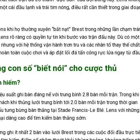
t cái đầu lạnh và trái tim nóng, điều rất cần thiết trong giai đoạ
ns khi họ thường xuyên “bắt nạt” Brest trong những lần chạm trá
ens rõ ràng có quyền tự tin khi bước vào trận đấu này. Dù có một
nhưng với hệ thống vận hành trơn tru và các nhân tố thay thế chất
oàn toàn cuộc chơi và áp đặt lối đá tấn công rực lửa ngay từ đầu
g con số “biết nói” cho cược thủ
n hiếm?
u suất ghi bàn đáng nể với trung bình 2.8 bàn mỗi trận. Trong khi
ch khi thủng lưới trung bình tới 2.0 bàn mỗi trận trong thời gian
ấu tưng bừng bàn thắng tại Stade Francis-Le Blé. Lens với những
ại dâng cao để tìm kiếm bàn thắng sớm.
g ghi ít nhất 2 bàn vào lưới Brest trong các cuộc đối đầu trực ti