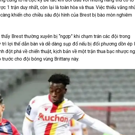
ợc 1 trận duy nhất, còn lại là toàn hòa và thua. Việc thiếu vắng n
càng khiến cho chiều sâu đội hình của Brest bị bào mòn nghiêm
n thấy Brest thường xuyên bị “ngợp” khi chạm trán các đội trong
trì lợi thế dẫn bàn và dễ dàng sụp đổ nếu bị đối phương dồn ép l
nh đột phá về chiến thuật, kịch bản về một trận thua bạc nhược n
o trước cho đội bóng vùng Brittany này.