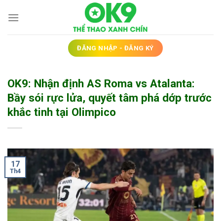
Bỏ
qua
nội
dung
ĐĂNG NHẬP - ĐĂNG KÝ
OK9: Nhận định AS Roma vs Atalanta:
Bầy sói rực lửa, quyết tâm phá dớp trước
khắc tinh tại Olimpico
17
Th4