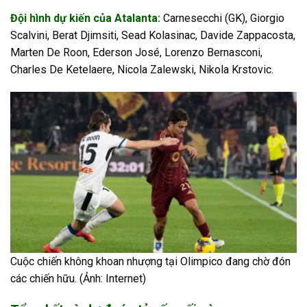
Đội hình dự kiến của Atalanta:
Carnesecchi (GK), Giorgio
Scalvini, Berat Djimsiti, Sead Kolasinac, Davide Zappacosta,
Marten De Roon, Ederson José, Lorenzo Bernasconi,
Charles De Ketelaere, Nicola Zalewski, Nikola Krstovic.
Cuộc chiến không khoan nhượng tại Olimpico đang chờ đón
các chiến hữu. (Ảnh: Internet)