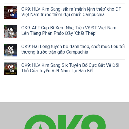
OK9: HLV Kim Sang-sik ra ‘mệnh lệnh thép’ cho ĐT
06
Việt Nam trước thềm đại chiến Campuchia
Th8
OK9: AFF Cup Bị Xem Nhẹ, Tiền Vệ ĐT Việt Nam
06
Lên Tiếng Phản Pháo Đầy ‘Chất Thép’
Th8
OK9: Hai Long tuyên bố đanh thép, chốt mục tiêu tối
06
thượng trước trận gặp Campuchia
Th8
OK9: HLV Kim Sang Sik Tuyên Bố Cực Gắt Về Đối
06
Thủ Của Tuyển Việt Nam Tại Bán Kết
Th8