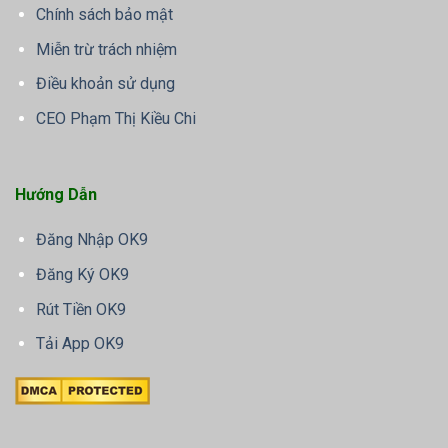
Chính sách bảo mật
Miễn trừ trách nhiệm
Điều khoản sử dụng
CEO Phạm Thị Kiều Chi
Hướng Dẫn
Đăng Nhập OK9
Đăng Ký OK9
Rút Tiền OK9
Tải App OK9