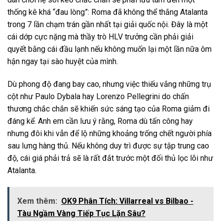
thống kê khá “đau lòng”: Roma đã không thể thắng Atalanta
trong 7 lần chạm trán gần nhất tại giải quốc nội. Đây là một
cái dớp cực nặng mà thầy trò HLV trưởng cần phải giải
quyết bằng cái đầu lạnh nếu không muốn lại một lần nữa ôm
hận ngay tại sào huyệt của mình.
Dù phong độ đang bay cao, nhưng việc thiếu vắng những trụ
cột như Paulo Dybala hay Lorenzo Pellegrini do chấn
thương chắc chắn sẽ khiến sức sáng tạo của Roma giảm đi
đáng kể. Anh em cần lưu ý rằng, Roma dù tấn công hay
nhưng đôi khi vẫn để lộ những khoảng trống chết người phía
sau lưng hàng thủ. Nếu không duy trì được sự tập trung cao
độ, cái giá phải trả sẽ là rất đắt trước một đối thủ lọc lõi như
Atalanta.
Xem thêm:
OK9 Phân Tích: Villarreal vs Bilbao -
Tàu Ngầm Vàng Tiếp Tục Lặn Sâu?