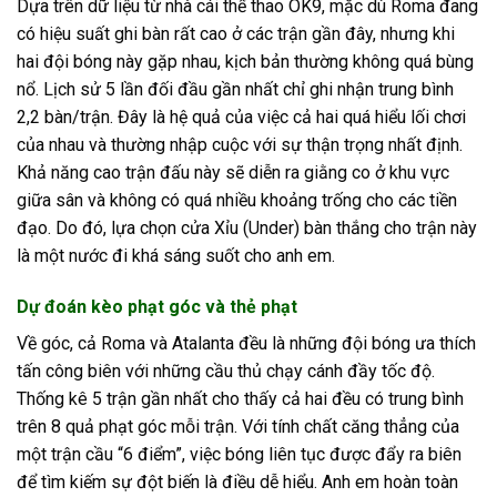
Dựa trên dữ liệu từ nhà cái thể thao OK9, mặc dù Roma đang
có hiệu suất ghi bàn rất cao ở các trận gần đây, nhưng khi
hai đội bóng này gặp nhau, kịch bản thường không quá bùng
nổ. Lịch sử 5 lần đối đầu gần nhất chỉ ghi nhận trung bình
2,2 bàn/trận. Đây là hệ quả của việc cả hai quá hiểu lối chơi
của nhau và thường nhập cuộc với sự thận trọng nhất định.
Khả năng cao trận đấu này sẽ diễn ra giằng co ở khu vực
giữa sân và không có quá nhiều khoảng trống cho các tiền
đạo. Do đó, lựa chọn cửa Xỉu (Under) bàn thắng cho trận này
là một nước đi khá sáng suốt cho anh em.
Dự đoán kèo phạt góc và thẻ phạt
Về góc, cả Roma và Atalanta đều là những đội bóng ưa thích
tấn công biên với những cầu thủ chạy cánh đầy tốc độ.
Thống kê 5 trận gần nhất cho thấy cả hai đều có trung bình
trên 8 quả phạt góc mỗi trận. Với tính chất căng thẳng của
một trận cầu “6 điểm”, việc bóng liên tục được đẩy ra biên
để tìm kiếm sự đột biến là điều dễ hiểu. Anh em hoàn toàn