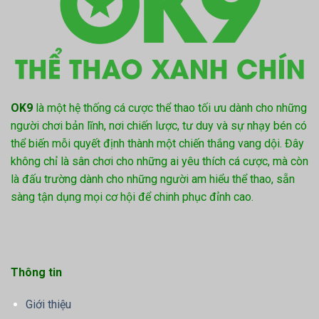
OK9
là một hệ thống cá cược thể thao tối ưu dành cho những
người chơi bản lĩnh, nơi chiến lược, tư duy và sự nhạy bén có
thể biến mỗi quyết định thành một chiến thắng vang dội. Đây
không chỉ là sân chơi cho những ai yêu thích cá cược, mà còn
là đấu trường dành cho những người am hiểu thể thao, sẵn
sàng tận dụng mọi cơ hội để chinh phục đỉnh cao.
Thông tin
Giới thiệu