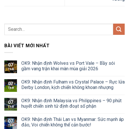
BÀI VIẾT MỚI NHẤT
OK9: Nhận định Wolves vs Port Vale – Bầy sói
07
gầm vang trận khai màn mùa giải 2026
Th8
OK9: Nhận định Fulham vs Crystal Palace – Rực lửa
07
Derby London, kịch chiến không khoan nhượng
Th8
OK9: Nhận định Malaysia vs Philippines – 90 phút
07
huyết chiến sinh tử định đoạt số phận
Th8
OK9: Nhận định Thái Lan vs Myanmar: Sức mạnh áp
07
đảo, Voi chiến không thể cản bước!
Th8