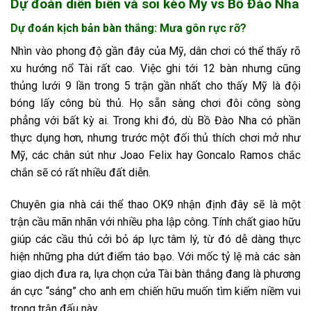
Dự đoán diễn biến và soi kèo Mỹ vs Bồ Đào Nha
Dự đoán kịch bản bàn thắng: Mưa gôn rực rỡ?
Nhìn vào phong độ gần đây của Mỹ, dân chơi có thể thấy rõ
xu hướng nổ Tài rất cao. Việc ghi tới 12 bàn nhưng cũng
thủng lưới 9 lần trong 5 trận gần nhất cho thấy Mỹ là đội
bóng lấy công bù thủ. Họ sẵn sàng chơi đôi công sòng
phẳng với bất kỳ ai. Trong khi đó, dù Bồ Đào Nha có phần
thực dụng hơn, nhưng trước một đối thủ thích chơi mở như
Mỹ, các chân sút như Joao Felix hay Goncalo Ramos chắc
chắn sẽ có rất nhiều đất diễn.
Chuyên gia nhà cái thể thao OK9 nhận định đây sẽ là một
trận cầu mãn nhãn với nhiều pha lập công. Tính chất giao hữu
giúp các cầu thủ cởi bỏ áp lực tâm lý, từ đó dễ dàng thực
hiện những pha dứt điểm táo bạo. Với mốc tỷ lệ mà các sàn
giao dịch đưa ra, lựa chọn cửa Tài bàn thắng đang là phương
án cực “sáng” cho anh em chiến hữu muốn tìm kiếm niềm vui
trong trận đấu này.