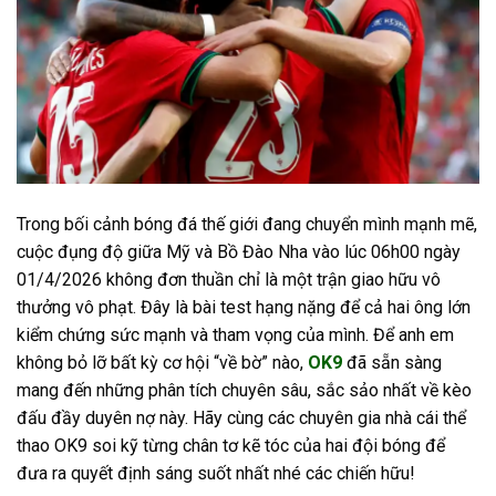
Trong bối cảnh bóng đá thế giới đang chuyển mình mạnh mẽ,
cuộc đụng độ giữa Mỹ và Bồ Đào Nha vào lúc 06h00 ngày
01/4/2026 không đơn thuần chỉ là một trận giao hữu vô
thưởng vô phạt. Đây là bài test hạng nặng để cả hai ông lớn
kiểm chứng sức mạnh và tham vọng của mình. Để anh em
không bỏ lỡ bất kỳ cơ hội “về bờ” nào,
OK9
đã sẵn sàng
mang đến những phân tích chuyên sâu, sắc sảo nhất về kèo
đấu đầy duyên nợ này. Hãy cùng các chuyên gia nhà cái thể
thao OK9 soi kỹ từng chân tơ kẽ tóc của hai đội bóng để
đưa ra quyết định sáng suốt nhất nhé các chiến hữu!