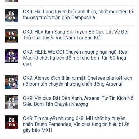
OK9: Hai Long tuyên bố đanh thép, chốt mục tiêu tối
06
thượng trước trận gặp Campuchia
Th8
OK9: HLV Kim Sang Sik Tuyên Bố Cực Gắt Về Đối
06
Thủ Của Tuyển Việt Nam Tại Bán Kết
Th8
OK9: HERE WE GO! Chuyển nhượng ngã ngũ, Real
06
Madrid chốt hạ bến đỗ mới cho bom tấn 60 triệu
Th8
euro
OK9: Alonso đích thân ra mặt, Chelsea phá két kích
06
nổ bom tấn chuyển nhượng chấn động Arsenal
Th8
OK9: Vinicius Bật Đèn Xanh, Arsenal Tự Tin Kích Nổ
06
Siêu Bom Tấn Chuyển Nhượng
Th8
OK9: Tin chuyển nhượng 6/8: MU chốt hạ ‘truyền
06
nhân’ Bruno Fernandes, Vinicius tung tín hiệu bí ẩn
Th8
gây bão MXH