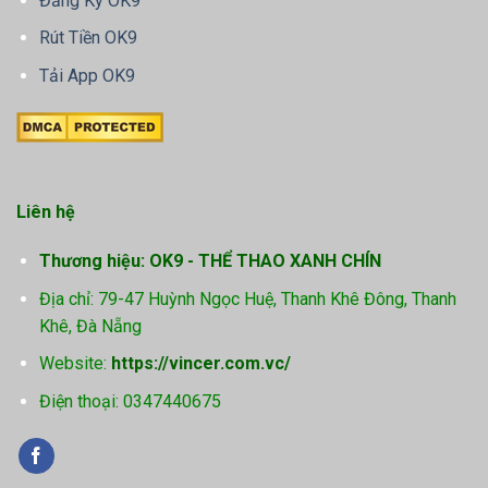
Đăng Ký OK9
Rút Tiền OK9
Tải App OK9
Liên hệ
Thương hiệu: OK9 - THỂ THAO XANH CHÍN
Địa chỉ: 79-47 Huỳnh Ngọc Huệ, Thanh Khê Đông, Thanh
Khê, Đà Nẵng
Website:
https://vincer.com.vc/
Điện thoại: 0347440675