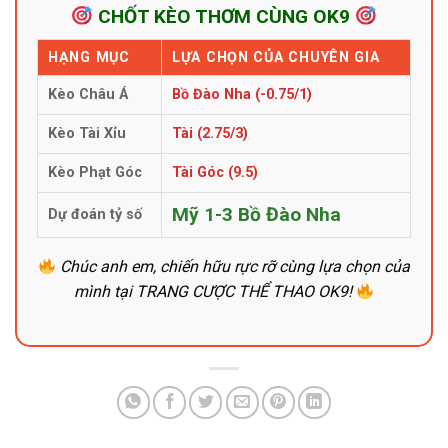
CHỐT KÈO THƠM CÙNG OK9
HẠNG MỤC
LỰA CHỌN CỦA CHUYÊN GIA
Kèo Châu Á
Bồ Đào Nha (-0.75/1)
Kèo Tài Xỉu
Tài (2.75/3)
Kèo Phạt Góc
Tài Góc (9.5)
Mỹ 1-3 Bồ Đào Nha
Dự đoán tỷ số
Chúc anh em, chiến hữu rực rỡ cùng lựa chọn của
mình tại TRANG CƯỢC THỂ THAO OK9!