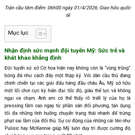
Trận cầu tâm điểm: 06h00 ngày 01/4/2026, Giao hữu quốc
tế
Mục lục
Nhận định sức mạnh đội tuyển Mỹ: Sức trẻ và
khát khao khẳng định
Đội tuyển xứ sở Cờ hoa hiện nay không còn là “vùng trũng”
bóng đá như cách đây một thập kỷ. Với dàn cầu thủ đang
chinh chiến tại các giải đấu hàng đầu châu Âu, Mỹ sở hữu
một lối chơi cực kỳ hiện đại: tốc độ, giàu thể lực và không
ngại va chạm. Anh em có thể thấy rõ triết lý của họ là
pressing tầm cao ngay từ phần sân đối phương, tận dụng
tối đa những tình huống chuyển trạng thái nhanh để trừng
phạt sai lầm của đối thủ. Sự cơ động của những cái tên như
Pulisic hay McKennie giúp Mỹ luôn duy trì được cường độ