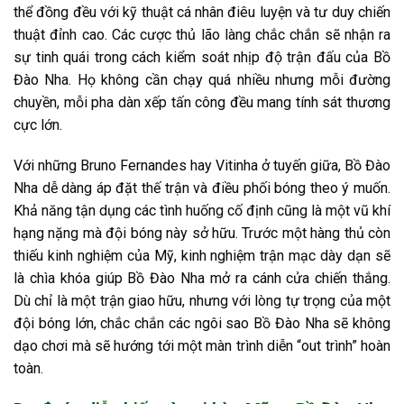
thể đồng đều với kỹ thuật cá nhân điêu luyện và tư duy chiến
thuật đỉnh cao. Các cược thủ lão làng chắc chắn sẽ nhận ra
sự tinh quái trong cách kiểm soát nhịp độ trận đấu của Bồ
Đào Nha. Họ không cần chạy quá nhiều nhưng mỗi đường
chuyền, mỗi pha dàn xếp tấn công đều mang tính sát thương
cực lớn.
Với những Bruno Fernandes hay Vitinha ở tuyến giữa, Bồ Đào
Nha dễ dàng áp đặt thế trận và điều phối bóng theo ý muốn.
Khả năng tận dụng các tình huống cố định cũng là một vũ khí
hạng nặng mà đội bóng này sở hữu. Trước một hàng thủ còn
thiếu kinh nghiệm của Mỹ, kinh nghiệm trận mạc dày dạn sẽ
là chìa khóa giúp Bồ Đào Nha mở ra cánh cửa chiến thắng.
Dù chỉ là một trận giao hữu, nhưng với lòng tự trọng của một
đội bóng lớn, chắc chắn các ngôi sao Bồ Đào Nha sẽ không
dạo chơi mà sẽ hướng tới một màn trình diễn “out trình” hoàn
toàn.