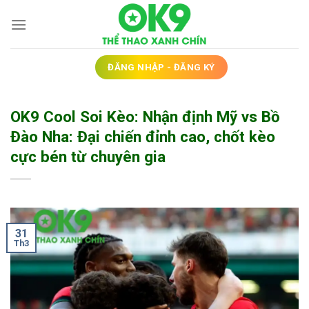
Bỏ
qua
nội
dung
ĐĂNG NHẬP - ĐĂNG KÝ
OK9 Cool Soi Kèo: Nhận định Mỹ vs Bồ
Đào Nha: Đại chiến đỉnh cao, chốt kèo
cực bén từ chuyên gia
31
Th3