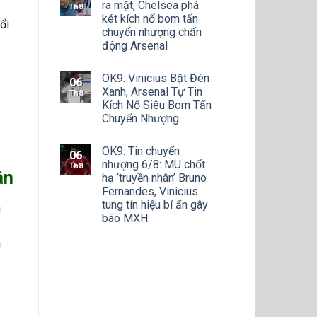
ra mặt, Chelsea phá
Th8
két kích nổ bom tấn
ổi
chuyển nhượng chấn
động Arsenal
OK9: Vinicius Bật Đèn
06
Xanh, Arsenal Tự Tin
Th8
Kích Nổ Siêu Bom Tấn
Chuyển Nhượng
OK9: Tin chuyển
06
nhượng 6/8: MU chốt
Th8
ân
hạ ‘truyền nhân’ Bruno
Fernandes, Vinicius
tung tín hiệu bí ẩn gây
h
bão MXH
a