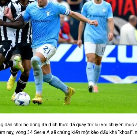
 dân chơi hệ bóng đá đích thực đã quay trở lại với chuyên mục 
m nay, vòng 34 Serie A sẽ chứng kiến một kèo đấu khá “khoai”, n