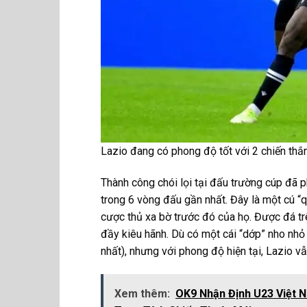
Lazio đang có phong độ tốt với 2 chiến thắ
Thành công chói lọi tại đấu trường cúp đã p
trong 6 vòng đấu gần nhất. Đây là một cú “q
cược thủ xa bờ trước đó của họ. Được đá trê
đầy kiêu hãnh. Dù có một cái “dớp” nho nhỏ 
nhất), nhưng với phong độ hiện tại, Lazio v
Xem thêm:
OK9 Nhận Định U23 Việt 