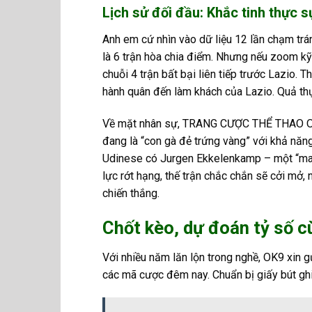
Lịch sử đối đầu: Khắc tinh thực s
Anh em cứ nhìn vào dữ liệu 12 lần chạm trán
là 6 trận hòa chia điểm. Nhưng nếu zoom kỹ
chuỗi 4 trận bất bại liên tiếp trước Lazio. 
hành quân đến làm khách của Lazio. Quả thự
Về mặt nhân sự, TRANG CƯỢC THỂ THAO OK9
đang là “con gà đẻ trứng vàng” với khả năng
Udinese có Jurgen Ekkelenkamp – một “ma t
lực rớt hạng, thế trận chắc chắn sẽ cởi mở,
chiến thắng.
Chốt kèo, dự đoán tỷ số c
Với nhiều năm lăn lộn trong nghề, OK9 xin g
các mã cược đêm nay. Chuẩn bị giấy bút ghi 