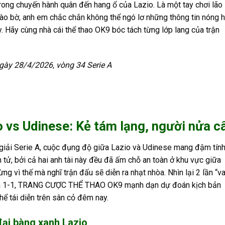
trong chuyến hành quân đến hang ổ của Lazio. Là một tay chơi lão
ào bờ, anh em chắc chắn không thể ngó lơ những thông tin nóng h
 Hãy cùng nhà cái thể thao OK9 bóc tách từng lớp lang của trận
gày 28/4/2026, vòng 34 Serie A
 vs Udinese: Kẻ tám lạng, người nửa c
giải Serie A, cuộc đụng độ giữa Lazio và Udinese mang đậm tín
h tử, bởi cả hai anh tài này đều đã ấm chỗ an toàn ở khu vực giữa
g vì thế mà nghĩ trận đấu sẽ diễn ra nhạt nhòa. Nhìn lại 2 lần “v
hòa 1-1, TRANG CƯỢC THỂ THAO OK9 mạnh dạn dự đoán kịch bản
hể tái diễn trên sân cỏ đêm nay.
đại bàng xanh Lazio