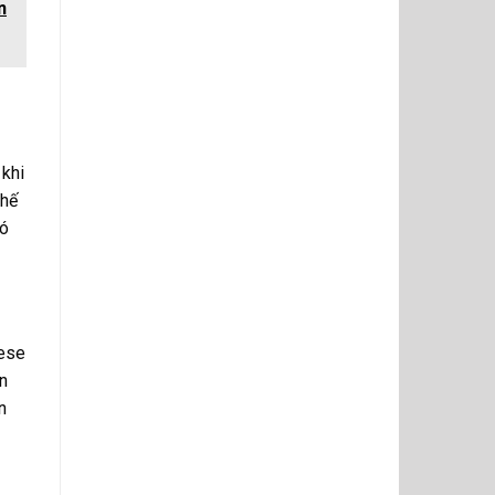
n
 khi
thế
có
nese
ên
n