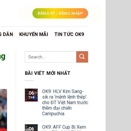
ĐĂNG KÝ / ĐĂNG NHẬP
G DẪN
KHUYẾN MÃI
TIN TỨC OK9
ng
BÀI VIẾT MỚI NHẤT
OK9: HLV Kim Sang-
06
sik ra ‘mệnh lệnh thép’
Th8
cho ĐT Việt Nam trước
thềm đại chiến
Campuchia
OK9: AFF Cup Bị Xem
06